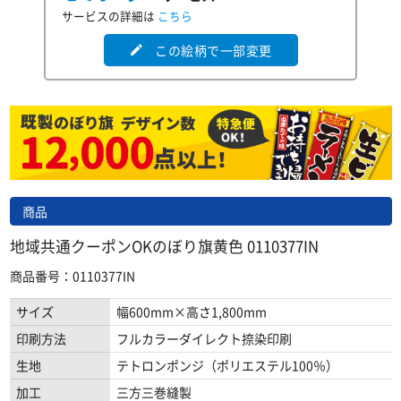
サービスの詳細は
こちら
この絵柄で一部変更
edit
商品
地域共通クーポンOKのぼり旗黄色 0110377IN
商品番号：0110377IN
サイズ
幅600mm×高さ1,800mm
印刷方法
フルカラーダイレクト捺染印刷
生地
テトロンポンジ（ポリエステル100％）
加工
三方三巻縫製