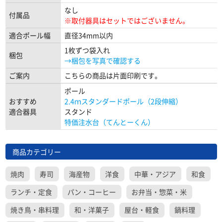
なし
付属品
※取付器具はセットではございません。
適合ポール幅
直径34mm以内
1枚ずつ袋入れ
梱包
→梱包を写真で確認する
ご案内
こちらの商品は片面印刷です。
ポール
おすすめ
2.4ｍスタンダードポール（2段伸縮）
適合器具
スタンド
特価注水台（てんとーくん）
商品カテゴリー
焼肉
寿司
海産物
洋食
中華・アジア
和食
ランチ・定食
パン・コーヒー
お弁当・惣菜・米
焼き鳥・串料理
和・洋菓子
屋台・軽食
鍋料理