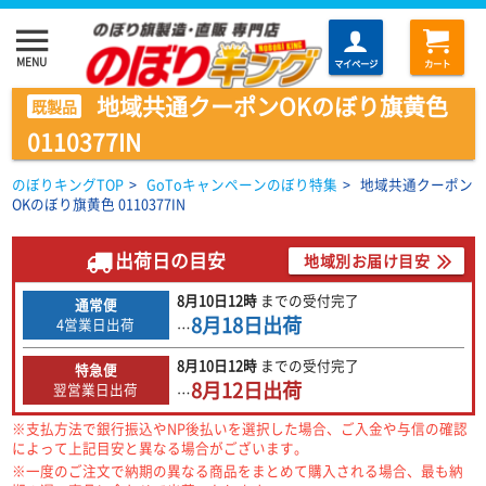
menu
MENU
マイページ
カート
地域共通クーポンOKのぼり旗黄色
既製品
0110377IN
のぼりキングTOP
>
GoToキャンペーンのぼり特集
>
地域共通クーポン
OKのぼり旗黄色 0110377IN
出荷日の目安
地域別お届け目安
8月10日
12時
までの
受付完了
通常便
8月18日
出荷
4営業日出荷
…
8月10日
12時
までの
受付完了
特急便
8月12日
出荷
翌営業日出荷
…
※支払方法で銀行振込やNP後払いを選択した場合、ご入金や与信の確認
によって上記目安と異なる場合がございます。
※一度のご注文で納期の異なる商品をまとめて購入される場合、最も納