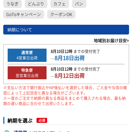
うなぎ
どんぶり
カフェ
パン
GoToキャンペーン
クーポンOK
納期について
地域別お届け目安
8月10日
12時
までの
受付完了
通常便
8月18日
出荷
4
営業日出荷
…
8月10日
12時
までの
受付完了
特急便
8月12日
出荷
翌営業日出荷
…
※支払い方法で銀行振込やNP後払いを選択した場合、ご入金や与信の確
認によって上記目安と異なる場合がございます。
※一度のご注文で納期の異なる商品をまとめて購入される場合、最も納
期の遅い商品に合わせて出荷いたします。
納期を選ぶ
必須