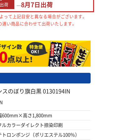
8月7日
出荷
出荷
…
によって上記目安と異なる場合がございます。
の遅い商品に合わせて出荷いたします。
のぼり旗白黒 0130194IN
N
幅600mm×高さ1,800mm
フルカラーダイレクト捺染印刷
テトロンポンジ（ポリエステル100％）