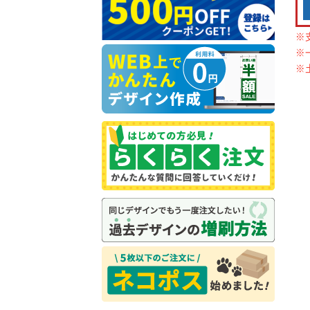
※
※
※