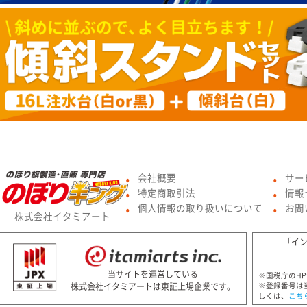
会社概要
サー
●
●
特定商取引法
情報
●
●
個人情報の取り扱いについて
お問
●
●
株式会社イタミアート
「イ
当サイトを運営している
※国税庁のH
株式会社イタミアートは東証上場企業です。
※登録番号は
しくは、
こち