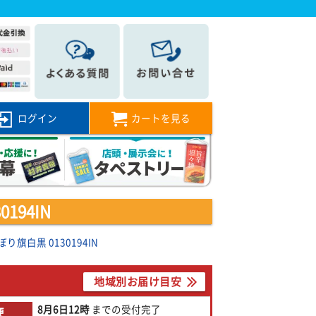
ログイン
カートを見る
94IN
旗白黒 0130194IN
地域別お届け目安
8月6日
12時
までの
受付完了
便