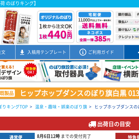
出荷 のぼりキング】
注文
入稿用
テンプレート
ご利用ガイド
ヒップホップダンスのぼり旗白黒 01301
既製品
ぼりキングTOP
>
温泉・趣味・娯楽のぼり旗
>
ヒップホップダンスのぼり
出荷日の目安
8月6日
12時
までの
受付完了
通常便
特急