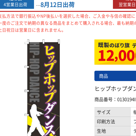
8月12日
出荷
4営業日出荷
翌営業日
…
支払方法で銀行振込やNP後払いを選択した場合、ご入金や与信の確認
一度のご注文で納期の異なる商品をまとめて購入される場合、最も納期
土日祝日は営業日に含まれません。
商品
ヒップホップダンス
商品番号：0130194I
サイズ
印刷方法
生地