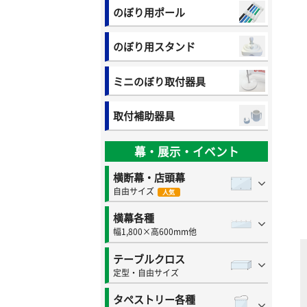
のぼり用ポール
のぼり用スタンド
ミニのぼり取付器具
取付補助器具
幕・展示・イベント
横断幕・店頭幕
自由サイズ
人気
横幕各種
幅1,800×高600mm他
テーブルクロス
定型・自由サイズ
タペストリー各種