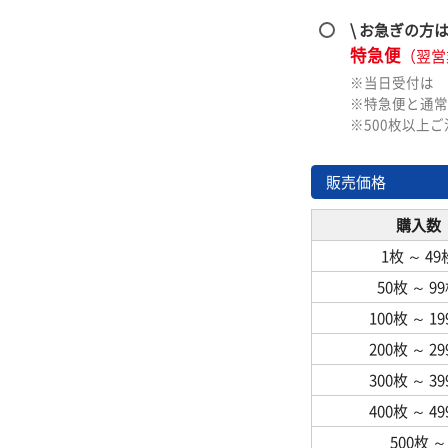
\ お急ぎの方
特急便
（翌営
※当日受付は
※特急便と通常
※500枚以上
販売価格
購入数
1枚
～
49
50枚
～
9
100枚
～
1
200枚
～
2
300枚
～
3
400枚
～
4
500枚
～