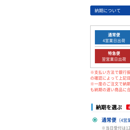
納期について
通常便
4
営業日出荷
特急便
翌営業日出荷
※支払い方法で銀行
の確認によって上記
※一度のご注文で納
も納期の遅い商品に
納期を選ぶ
通常便
（4営
※当日受付は1