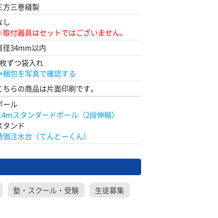
三方三巻縫製
なし
※取付器具はセットではございません。
直径34mm以内
1枚ずつ袋入れ
→梱包を写真で確認する
こちらの商品は片面印刷です。
ポール
2.4ｍスタンダードポール（2段伸縮）
スタンド
特価注水台（てんとーくん）
塾・スクール・受験
生徒募集