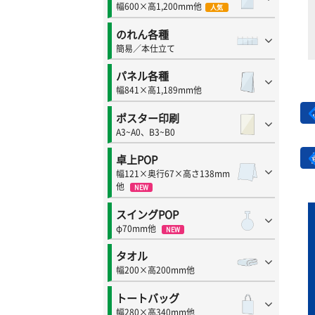
幅600×高1,200mm他
人気
のれん各種
簡易／本仕立て
パネル各種
幅841×高1,189mm他
ポスター印刷
A3~A0、B3~B0
卓上POP
幅121×奥行67×高さ138mm
他
NEW
スイングPOP
φ70mm他
NEW
タオル
幅200×高200mm他
トートバッグ
幅280×高340mm他