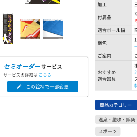
加工
付属品
適合ポール幅
梱包
ご案内
セミオーダー
サービス
おすすめ
サービスの詳細は
こちら
適合器具
この絵柄で一部変更
edit
商品カテゴリー
温泉・趣味・娯楽
スポーツ