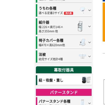
うちわ各種
選べる定番3サイズ
売れ筋
紙什器
幅 226×奥行146×
高さ355mm 他
椅子カバー各種
幅470×高620mm他
法被
幼児サイズ他計4種
幕取付器具
紐・吸盤・重し
バナースタンド
バナースタンド各種