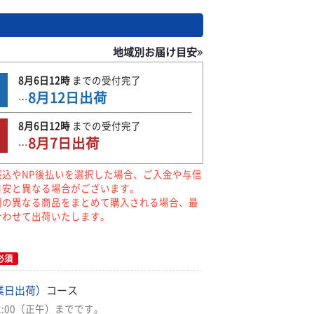
地域別お届け目安
8月6日
12時
までの
受付完了
8月12日
出荷
…
8月6日
12時
までの
受付完了
8月7日
出荷
…
振込やNP後払いを選択した場合、ご入金や与信
目安と異なる場合がございます。
期の異なる商品をまとめて購入される場合、最
合わせて出荷いたします。
必須
業日出荷）
コース
2:00（正午）までです。