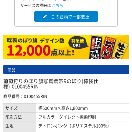
サービスの詳細は
こちら
この絵柄で一部変更
edit
商品
葡萄狩りのぼり旗写真紫帯Rのぼり(棒袋仕
様)-0100455RIN
商品番号：0100455RIN
サイズ
幅600mm×高さ1,800mm
印刷方法
フルカラーダイレクト捺染印刷
生地
テトロンポンジ（ポリエステル100％）