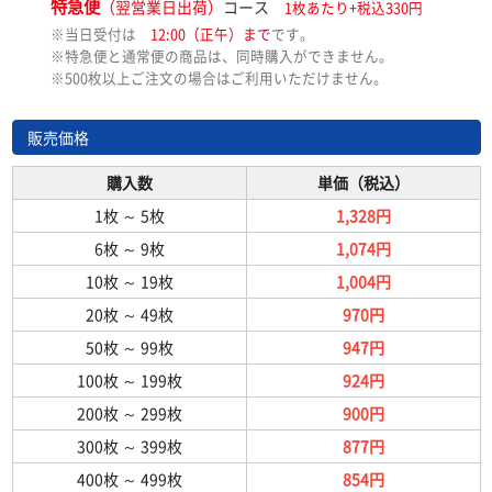
特急便
（翌営業日出荷）
コース
1枚あたり+税込330円
※当日受付は
12:00（正午）まで
です。
※特急便と通常便の商品は、同時購入ができません。
※500枚以上ご注文の場合はご利用いただけません。
販売価格
購入数
単価（税込）
1枚
～
5枚
1,328円
6枚
～
9枚
1,074円
10枚
～
19枚
1,004円
20枚
～
49枚
970円
50枚
～
99枚
947円
100枚
～
199枚
924円
200枚
～
299枚
900円
300枚
～
399枚
877円
400枚
～
499枚
854円