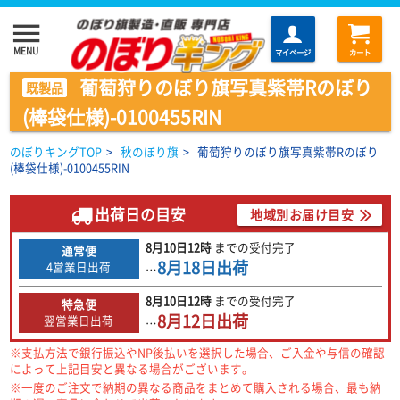
menu
MENU
マイページ
カート
葡萄狩りのぼり旗写真紫帯Rのぼり
既製品
(棒袋仕様)-0100455RIN
のぼりキングTOP
>
秋のぼり旗
>
葡萄狩りのぼり旗写真紫帯Rのぼり
(棒袋仕様)-0100455RIN
出荷日の目安
地域別お届け目安
8月10日
12時
までの
受付完了
通常便
8月18日
出荷
4営業日出荷
…
8月10日
12時
までの
受付完了
特急便
8月12日
出荷
翌営業日出荷
…
※支払方法で銀行振込やNP後払いを選択した場合、ご入金や与信の確認
によって上記目安と異なる場合がございます。
※一度のご注文で納期の異なる商品をまとめて購入される場合、最も納