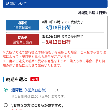
納期について
地域別お届け目安
8月10日
12時
までの
受付完了
通常便
8月18日
出荷
4
営業日出荷
…
8月10日
12時
までの
受付完了
特急便
8月12日
出荷
翌営業日出荷
…
※支払い方法で銀行振込やNP後払いを選択した場合、ご入金や与信の確
認によって上記目安と異なる場合がございます。
※一度のご注文で納期の異なる商品をまとめて購入される場合、最も納
期の遅い商品に合わせて出荷いたします。
納期を選ぶ
必須
通常便
（4営業日出荷）
コース
※当日受付は12:00（正午）までです。
\ お急ぎの方はこちらがおすすめ /