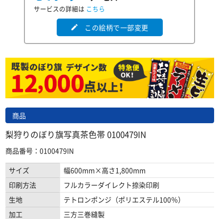
サービスの詳細は
こちら
この絵柄で一部変更
edit
商品
梨狩りのぼり旗写真茶色帯 0100479IN
商品番号：0100479IN
サイズ
幅600mm×高さ1,800mm
印刷方法
フルカラーダイレクト捺染印刷
生地
テトロンポンジ（ポリエステル100％）
加工
三方三巻縫製