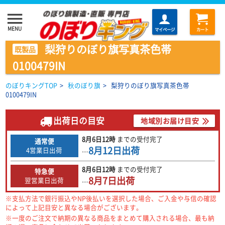
menu
MENU
マイページ
カート
梨狩りのぼり旗写真茶色帯
既製品
0100479IN
のぼりキングTOP
>
秋のぼり旗
>
梨狩りのぼり旗写真茶色帯
0100479IN
出荷日の目安
地域別お届け目安
8月6日
12時
までの
受付完了
通常便
8月12日
出荷
4営業日出荷
…
8月6日
12時
までの
受付完了
特急便
8月7日
出荷
翌営業日出荷
…
※支払方法で銀行振込やNP後払いを選択した場合、ご入金や与信の確認
によって上記目安と異なる場合がございます。
※一度のご注文で納期の異なる商品をまとめて購入される場合、最も納