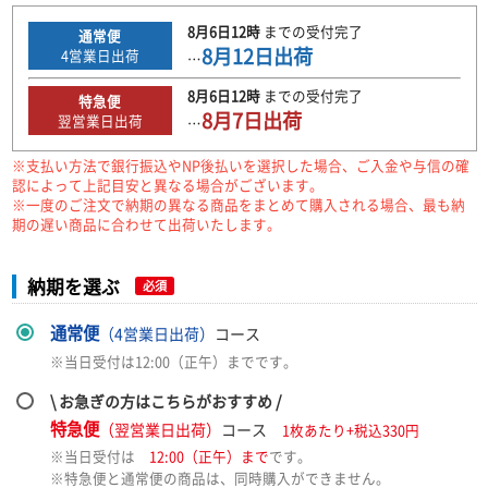
8月6日
12時
までの
受付完了
通常便
8月12日
出荷
4
営業日出荷
…
8月6日
12時
までの
受付完了
特急便
8月7日
出荷
翌営業日出荷
…
※支払い方法で銀行振込やNP後払いを選択した場合、ご入金や与信の確
認によって上記目安と異なる場合がございます。
※一度のご注文で納期の異なる商品をまとめて購入される場合、最も納
期の遅い商品に合わせて出荷いたします。
納期を選ぶ
必須
通常便
（4営業日出荷）
コース
※当日受付は12:00（正午）までです。
\ お急ぎの方はこちらがおすすめ /
特急便
（翌営業日出荷）
コース
1枚あたり+税込330円
※当日受付は
12:00（正午）まで
です。
※特急便と通常便の商品は、同時購入ができません。