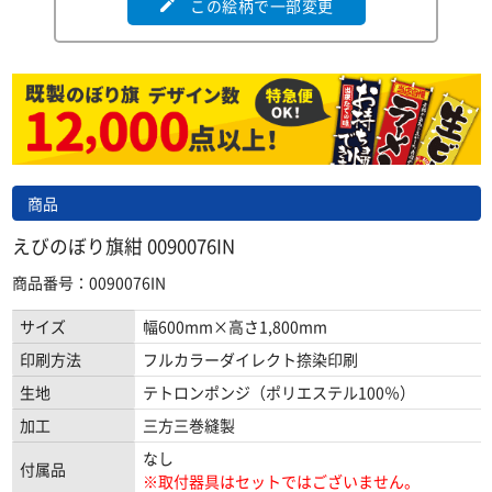
この絵柄で一部変更
edit
商品
えびのぼり旗紺 0090076IN
商品番号：0090076IN
サイズ
幅600mm×高さ1,800mm
印刷方法
フルカラーダイレクト捺染印刷
生地
テトロンポンジ（ポリエステル100％）
加工
三方三巻縫製
なし
付属品
※取付器具はセットではございません。