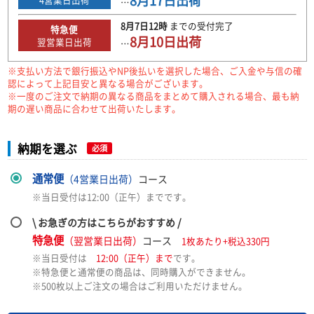
8月17日
出荷
…
8月7日
12時
までの
受付完了
特急便
8月10日
出荷
翌営業日出荷
…
※支払い方法で銀行振込やNP後払いを選択した場合、ご入金や与信の確
認によって上記目安と異なる場合がございます。
※一度のご注文で納期の異なる商品をまとめて購入される場合、最も納
期の遅い商品に合わせて出荷いたします。
納期を選ぶ
必須
通常便
（4営業日出荷）
コース
※当日受付は12:00（正午）までです。
\ お急ぎの方はこちらがおすすめ /
特急便
（翌営業日出荷）
コース
1枚あたり+税込330円
※当日受付は
12:00（正午）まで
です。
※特急便と通常便の商品は、同時購入ができません。
※500枚以上ご注文の場合はご利用いただけません。