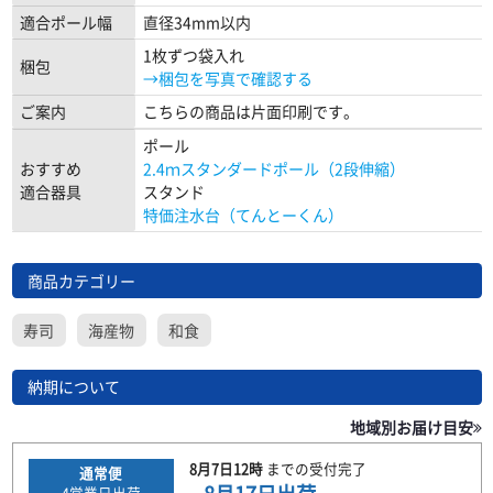
適合ポール幅
直径34mm以内
1枚ずつ袋入れ
梱包
→梱包を写真で確認する
ご案内
こちらの商品は片面印刷です。
ポール
おすすめ
2.4ｍスタンダードポール（2段伸縮）
適合器具
スタンド
特価注水台（てんとーくん）
商品カテゴリー
寿司
海産物
和食
納期について
地域別お届け目安
8月7日
12時
までの
受付完了
通常便
4
営業日出荷