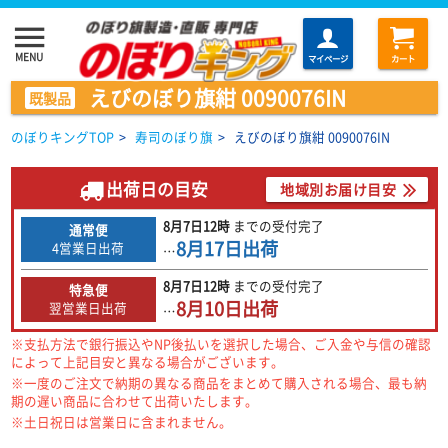
menu
MENU
マイページ
カート
えびのぼり旗紺 0090076IN
既製品
のぼりキングTOP
>
寿司のぼり旗
>
えびのぼり旗紺 0090076IN
出荷日の目安
地域別お届け目安
8月7日
12時
までの
受付完了
通常便
8月17日
出荷
4営業日出荷
…
8月7日
12時
までの
受付完了
特急便
8月10日
出荷
翌営業日出荷
…
※支払方法で銀行振込やNP後払いを選択した場合、ご入金や与信の確認
によって上記目安と異なる場合がございます。
※一度のご注文で納期の異なる商品をまとめて購入される場合、最も納
期の遅い商品に合わせて出荷いたします。
※土日祝日は営業日に含まれません。