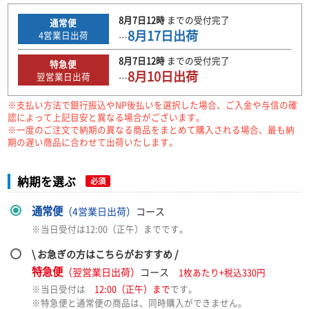
8月7日
12時
までの
受付完了
通常便
8月17日
出荷
4
営業日出荷
…
8月7日
12時
までの
受付完了
特急便
8月10日
出荷
翌営業日出荷
…
※支払い方法で銀行振込やNP後払いを選択した場合、ご入金や与信の確
認によって上記目安と異なる場合がございます。
※一度のご注文で納期の異なる商品をまとめて購入される場合、最も納
期の遅い商品に合わせて出荷いたします。
納期を選ぶ
必須
通常便
（4営業日出荷）
コース
※当日受付は12:00（正午）までです。
\ お急ぎの方はこちらがおすすめ /
特急便
（翌営業日出荷）
コース
1枚あたり+税込330円
※当日受付は
12:00（正午）まで
です。
※特急便と通常便の商品は、同時購入ができません。