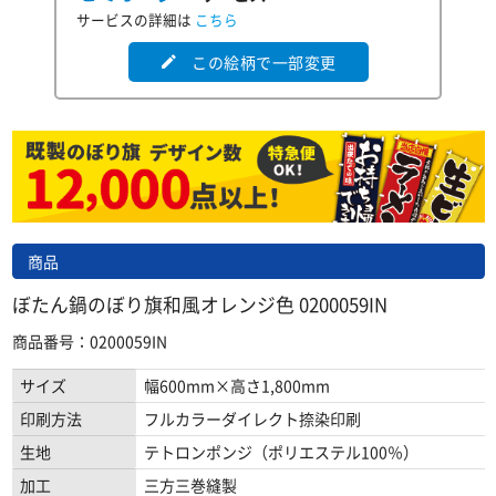
サービスの詳細は
こちら
この絵柄で一部変更
edit
商品
ぼたん鍋のぼり旗和風オレンジ色 0200059IN
商品番号：0200059IN
サイズ
幅600mm×高さ1,800mm
印刷方法
フルカラーダイレクト捺染印刷
生地
テトロンポンジ（ポリエステル100％）
加工
三方三巻縫製