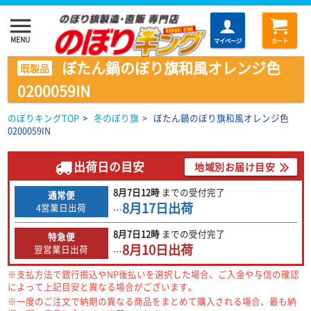
menu
MENU
マイページ
カート
ぼたん鍋のぼり旗和風オレンジ色
既製品
0200059IN
のぼりキングTOP
>
冬のぼり旗
>
ぼたん鍋のぼり旗和風オレンジ色
0200059IN
出荷日の目安
地域別お届け目安
8月7日
12時
までの
受付完了
通常便
8月17日
出荷
4営業日出荷
…
8月7日
12時
までの
受付完了
特急便
8月10日
出荷
翌営業日出荷
…
※支払方法で銀行振込やNP後払いを選択した場合、ご入金や与信の確認
によって上記目安と異なる場合がございます。
※一度のご注文で納期の異なる商品をまとめて購入される場合、最も納