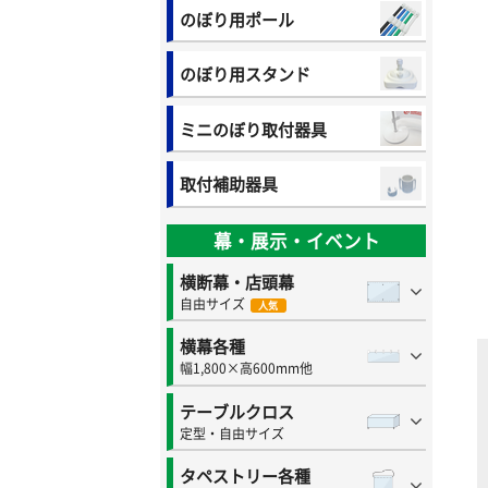
のぼり用ポール
のぼり用スタンド
ミニのぼり取付器具
取付補助器具
幕・展示・イベント
横断幕・店頭幕
自由サイズ
人気
横幕各種
幅1,800×高600mm他
テーブルクロス
定型・自由サイズ
タペストリー各種