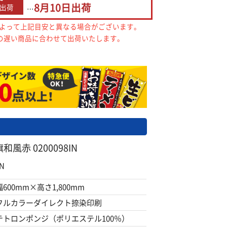
8月10日
出荷
出荷
…
によって上記目安と異なる場合がございます。
の遅い商品に合わせて出荷いたします。
風赤 0200098IN
N
幅600mm×高さ1,800mm
フルカラーダイレクト捺染印刷
テトロンポンジ（ポリエステル100％）