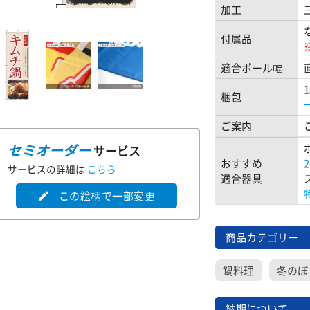
加工
付属品
適合ポール幅
梱包
ご案内
セミオーダー
サービス
おすすめ
サービスの詳細は
こちら
適合器具
この絵柄で一部変更
edit
商品カテゴリー
鍋料理
冬のぼ
納期について