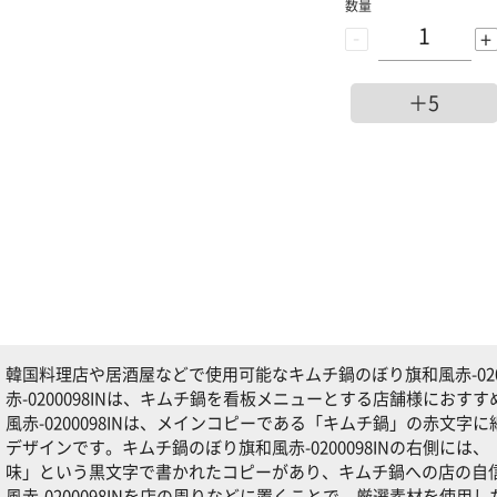
数量
-
+
＋5
韓国料理店や居酒屋などで使用可能なキムチ鍋のぼり旗和風赤-020
赤-0200098INは、キムチ鍋を看板メニューとする店舗様にお
風赤-0200098INは、メインコピーである「キムチ鍋」の赤文
デザインです。キムチ鍋のぼり旗和風赤-0200098INの右側に
味」という黒文字で書かれたコピーがあり、キムチ鍋への店の自
風赤-0200098INを店の周りなどに置くことで、厳選素材を使