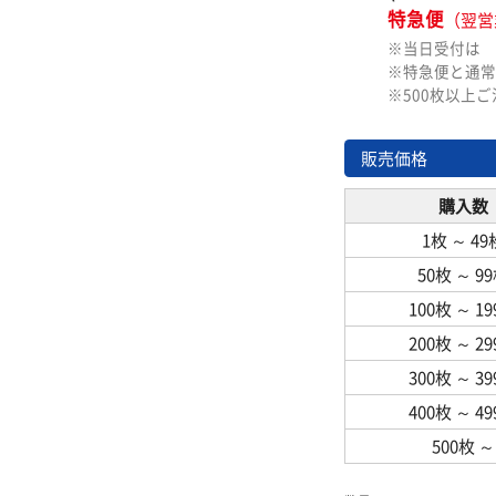
特急便
（翌営
※当日受付は
※特急便と通常
※500枚以上
販売価格
購入数
1枚
～
49
50枚
～
9
100枚
～
1
200枚
～
2
300枚
～
3
400枚
～
4
500枚
～