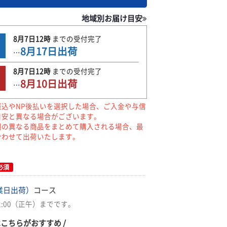
地域別お届け目安
8月7日
12時
までの
受付完了
8月17日
出荷
…
8月7日
12時
までの
受付完了
8月10日
出荷
…
振込やNP後払いを選択した場合、ご入金や与信
目安と異なる場合がございます。
期の異なる商品をまとめて購入される場合、最
合わせて出荷いたします。
必須
業日出荷）
コース
2:00（正午）までです。
はこちらがおすすめ /