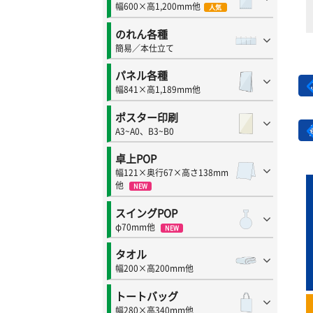
幅600×高1,200mm他
人気
のれん各種
簡易／本仕立て
パネル各種
幅841×高1,189mm他
ポスター印刷
A3~A0、B3~B0
卓上POP
幅121×奥行67×高さ138mm
他
NEW
スイングPOP
φ70mm他
NEW
タオル
幅200×高200mm他
トートバッグ
幅280×高340mm他