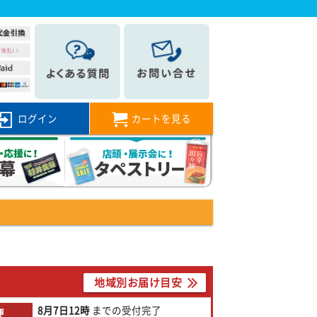
ログイン
カートを見る
地域別お届け目安
8月7日
12時
までの
受付完了
便