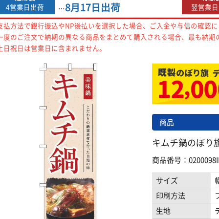
8月17日
出荷
4営業日出荷
翌営業日
…
支払方法で銀行振込やNP後払いを選択した場合、ご入金や与信の確認
一度のご注文で納期の異なる商品をまとめて購入される場合、最も納期
土日祝日は営業日に含まれません。
商品
キムチ鍋のぼり旗和
商品番号：0200098I
サイズ
印刷方法
生地