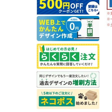
※
※
※