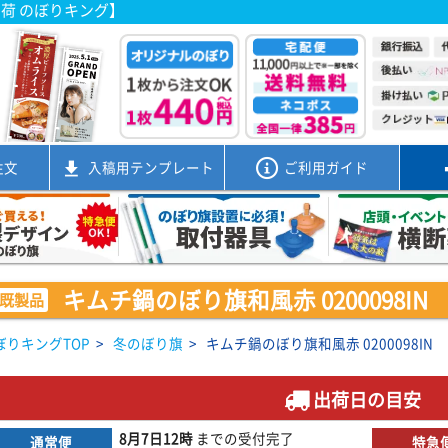
出荷 のぼりキング】
注文
入稿用
テンプレート
ご利用ガイド
キムチ鍋のぼり旗和風赤 0200098IN
既製品
ぼりキングTOP
>
冬のぼり旗
>
キムチ鍋のぼり旗和風赤 0200098IN
出荷日の目安
8月7日
12時
までの
受付完了
通常便
特急