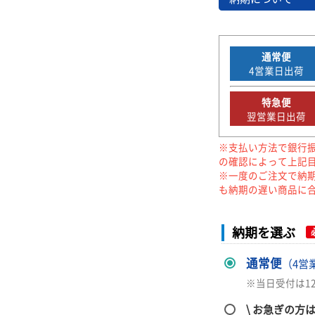
通常便
4
営業日出荷
特急便
翌営業日出荷
※支払い方法で銀行
の確認によって上記
※一度のご注文で納
も納期の遅い商品に
納期を選ぶ
通常便
（4営
※当日受付は1
\ お急ぎの方