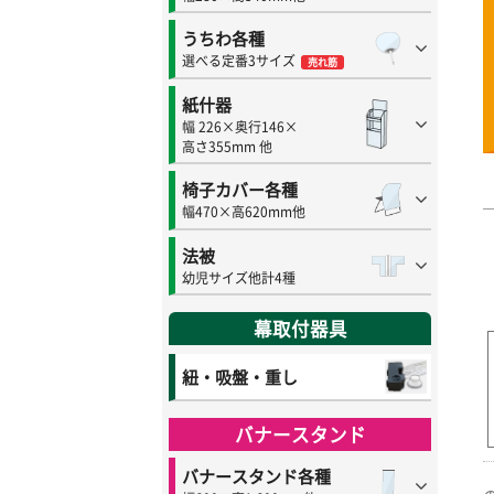
うちわ各種
選べる定番3サイズ
売れ筋
紙什器
幅 226×奥行146×
高さ355mm 他
椅子カバー各種
幅470×高620mm他
法被
幼児サイズ他計4種
幕取付器具
紐・吸盤・重し
バナースタンド
バナースタンド各種