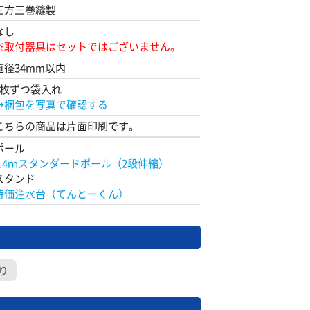
三方三巻縫製
なし
※取付器具はセットではございません。
直径34mm以内
1枚ずつ袋入れ
→梱包を写真で確認する
こちらの商品は片面印刷です。
ポール
2.4ｍスタンダードポール（2段伸縮）
スタンド
特価注水台（てんとーくん）
り