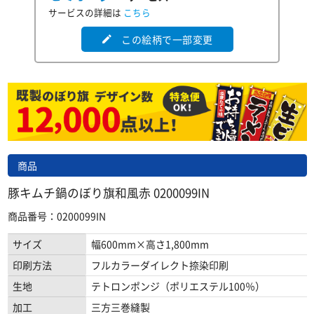
サービスの詳細は
こちら
この絵柄で一部変更
edit
商品
豚キムチ鍋のぼり旗和風赤 0200099IN
商品番号：0200099IN
サイズ
幅600mm×高さ1,800mm
印刷方法
フルカラーダイレクト捺染印刷
生地
テトロンポンジ（ポリエステル100％）
加工
三方三巻縫製