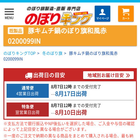
menu
MENU
マイページ
カート
豚キムチ鍋のぼり旗和風赤
既製品
0200099IN
のぼりキングTOP
>
冬のぼり旗
>
豚キムチ鍋のぼり旗和風赤
0200099IN
出荷日の目安
地域別お届け目安
8月7日
12時
までの
受付完了
通常便
8月17日
出荷
4営業日出荷
…
8月7日
12時
までの
受付完了
特急便
8月10日
出荷
翌営業日出荷
…
※支払方法で銀行振込やNP後払いを選択した場合、ご入金や与信の確認
によって上記目安と異なる場合がございます。
※一度のご注文で納期の異なる商品をまとめて購入される場合、最も納