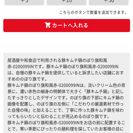
＋5
＋10
＋50
こちらのボタンで数量を追加できます。
カートへ入れる
居酒屋や和食店で利用される豚キムチ鍋のぼり旗和風
赤-0200099INです。豚キムチ鍋のぼり旗和風赤-0200099IN
は、自慢の豚キムチ鍋を提供していると訴求したい店舗におす
すめののぼり旗です。
豚キムチ鍋のぼり旗和風赤-0200099INは、淡いクリーム色の背
景に、濃い赤色の細身の明朝体で大きく「豚キムチ鍋」と記し
たすっきりとしたデザインです。のぼり旗の下部にキムチ鍋の
画像を配置し、のぼり旗の左側に「こだわりの厳選素材で作っ
た自慢の味」と加えることで、丁寧に作った豚キムチ鍋を味わ
ってもらいたいと伝わることが見込めるのぼり旗です。
豚キムチ鍋のぼり旗和風赤-0200099INをお店の前に配置するこ
とで、寒い季節にぴったりの鍋料理を探していたお客様の目に