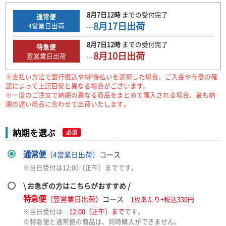
8月7日
12時
までの
受付完了
通常便
8月17日
出荷
4
営業日出荷
…
8月7日
12時
までの
受付完了
特急便
8月10日
出荷
翌営業日出荷
…
※支払い方法で銀行振込やNP後払いを選択した場合、ご入金や与信の確
認によって上記目安と異なる場合がございます。
※一度のご注文で納期の異なる商品をまとめて購入される場合、最も納
期の遅い商品に合わせて出荷いたします。
納期を選ぶ
必須
通常便
（4営業日出荷）
コース
※当日受付は12:00（正午）までです。
\ お急ぎの方はこちらがおすすめ /
特急便
（翌営業日出荷）
コース
1枚あたり+税込330円
※当日受付は
12:00（正午）まで
です。
※特急便と通常便の商品は、同時購入ができません。