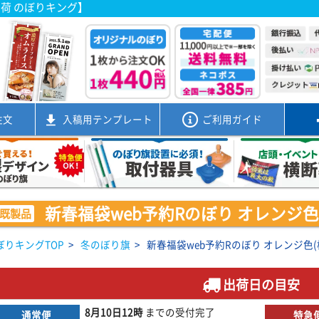
出荷 のぼりキング】
注文
入稿用
テンプレート
ご利用ガイド
新春福袋web予約Rのぼり オレンジ色(棒袋
既製品
ぼりキングTOP
>
冬のぼり旗
>
新春福袋web予約Rのぼり オレンジ色(棒袋
出荷日の目安
8月10日
12時
までの
受付完了
通常便
特急