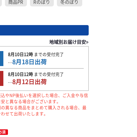
商品PR
Rのぼり
冬のぼり
地域別お届け目安
8月10日
12時
までの
受付完了
8月18日
出荷
…
8月10日
12時
までの
受付完了
8月12日
出荷
…
振込やNP後払いを選択した場合、ご入金や与信
目安と異なる場合がございます。
期の異なる商品をまとめて購入される場合、最
合わせて出荷いたします。
必須