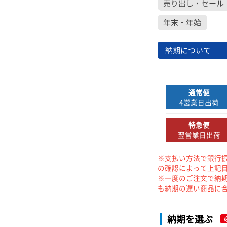
売り出し・セール
年末・年始
納期について
通常便
4
営業日出荷
特急便
翌営業日出荷
※支払い方法で銀行
の確認によって上記
※一度のご注文で納
も納期の遅い商品に
納期を選ぶ