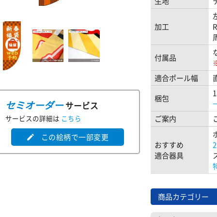
生地
加工
付属品
適合ポール幅
梱包
セミオーダー
サービス
サービスの詳細は
こちら
ご案内
この絵柄で一部変更
edit
おすすめ
適合器具
商品カテゴリー