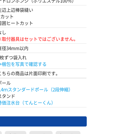
テトロンポンジ（ポリエステル100％）
左辺上辺棒袋縫い
Rカット
周囲ヒートカット
なし
※取付器具はセットではございません。
直径34mm以内
1枚ずつ袋入れ
→梱包を写真で確認する
こちらの商品は片面印刷です。
ポール
2.4ｍスタンダードポール（2段伸縮）
スタンド
特価注水台（てんとーくん）