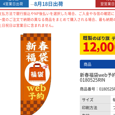
8月18日
出荷
4営業日出荷
翌営業日
…
支払方法で銀行振込やNP後払いを選択した場合、ご入金や与信の確認
一度のご注文で納期の異なる商品をまとめて購入される場合、最も納期
土日祝日は営業日に含まれません。
商品
新春福袋web予
0180525RIN
商品番号：0180525R
サイズ
印刷方法