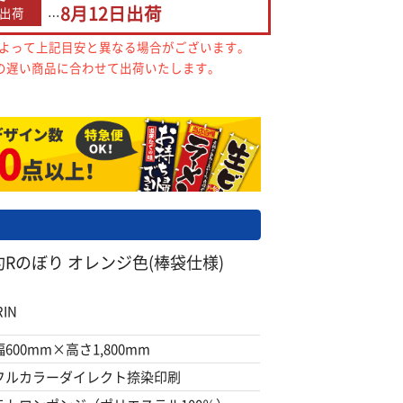
8月12日
出荷
出荷
…
によって上記目安と異なる場合がございます。
の遅い商品に合わせて出荷いたします。
約Rのぼり オレンジ色(棒袋仕様)
IN
幅600mm×高さ1,800mm
フルカラーダイレクト捺染印刷