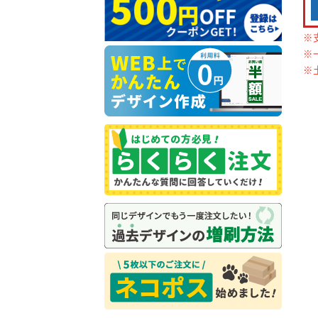
※
※
※