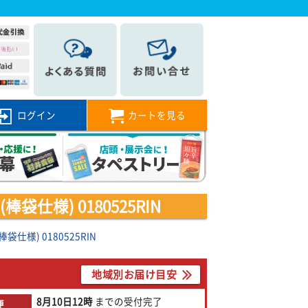
ログイン
カートを見る
仕様) 0180525RIN
仕様) 0180525RIN
地域別お届け目安
8月10日
12時
までの
受付完了
便