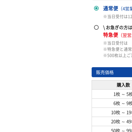
通常便
（4営
※当日受付は1
\ お急ぎの方
特急便
（翌営
※当日受付は
※特急便と通常
※500枚以上
販売価格
購入数
1枚
～
5
6枚
～
9
10枚
～
1
20枚
～
4
50枚
～
9