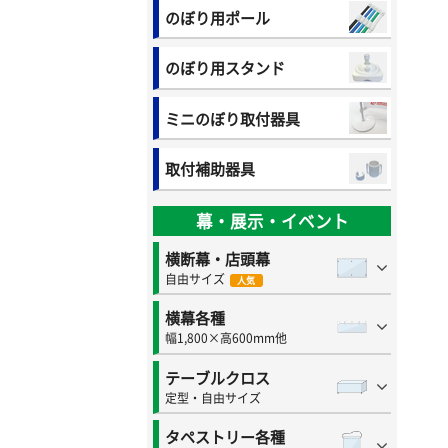
のぼり用ポール
のぼり用スタンド
ミニのぼり取付器具
取付補助器具
幕・展示・イベント
横断幕・店頭幕
自由サイズ
人気
横幕各種
幅1,800×高600mm他
テーブルクロス
定型・自由サイズ
タペストリー各種