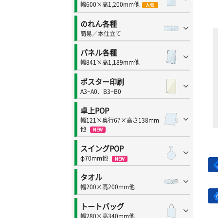
幅600×高1,200mm他
人気
のれん各種
簡易／本仕立て
パネル各種
幅841×高1,189mm他
ポスター印刷
A3~A0、B3~B0
卓上POP
幅121×奥行67×高さ138mm
他
NEW
スイングPOP
φ70mm他
NEW
タオル
幅200×高200mm他
トートバッグ
幅280×高340mm他