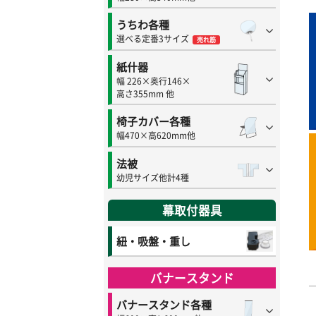
うちわ各種
選べる定番3サイズ
売れ筋
紙什器
幅 226×奥行146×
高さ355mm 他
椅子カバー各種
幅470×高620mm他
法被
幼児サイズ他計4種
幕取付器具
紐・吸盤・重し
バナースタンド
バナースタンド各種