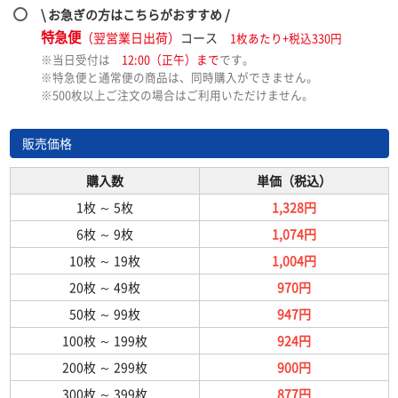
\ お急ぎの方はこちらがおすすめ /
特急便
（翌営業日出荷）
コース
1枚あたり+税込330円
※当日受付は
12:00（正午）まで
です。
※特急便と通常便の商品は、同時購入ができません。
※500枚以上ご注文の場合はご利用いただけません。
販売価格
購入数
単価（税込）
1枚
～
5枚
1,328円
6枚
～
9枚
1,074円
10枚
～
19枚
1,004円
20枚
～
49枚
970円
50枚
～
99枚
947円
100枚
～
199枚
924円
200枚
～
299枚
900円
300枚
～
399枚
877円