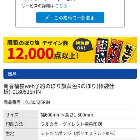
サービスの詳細は
こちら
この絵柄で一部変更
edit
商品
新春福袋web予約のぼり旗黄色Rのぼり(棒袋仕
様)-0180526RIN
商品番号：0180526RIN
サイズ
幅600mm×高さ1,800mm
印刷方法
フルカラーダイレクト捺染印刷
生地
テトロンポンジ（ポリエステル100％）