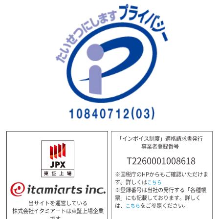
「インボイス制度」適格請求書発行
事業者登録番号
T2260001008618
※国税庁のHPからもご確認いただけま
す。詳しくは
こちら
※登録番号は当社の発行する「各種帳
票」にも記載しております。詳しく
当サイトを運営している
は、
をご参照ください。
こちら
株式会社イタミアートは東証上場企業
です。