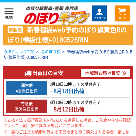
menu
MENU
マイページ
カート
新春福袋web予約のぼり旗黄色Rの
既製品
ぼり(棒袋仕様)-0180526RIN
のぼりキングTOP
>
冬のぼり旗
>
新春福袋web予約のぼり旗黄色Rのぼ
り(棒袋仕様)-0180526RIN
出荷日の目安
地域別お届け目安
8月10日
12時
までの
受付完了
通常便
8月18日
出荷
4営業日出荷
…
8月10日
12時
までの
受付完了
特急便
8月12日
出荷
翌営業日出荷
…
※支払方法で銀行振込やNP後払いを選択した場合、ご入金や与信の確認
によって上記目安と異なる場合がございます。
※一度のご注文で納期の異なる商品をまとめて購入される場合、最も納