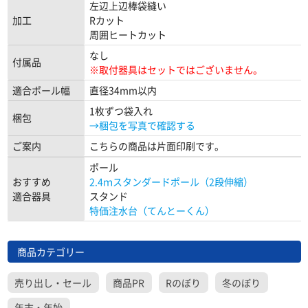
左辺上辺棒袋縫い
加工
Rカット
周囲ヒートカット
なし
付属品
※取付器具はセットではございません。
適合ポール幅
直径34mm以内
1枚ずつ袋入れ
梱包
→梱包を写真で確認する
ご案内
こちらの商品は片面印刷です。
ポール
おすすめ
2.4ｍスタンダードポール（2段伸縮）
適合器具
スタンド
特価注水台（てんとーくん）
商品カテゴリー
売り出し・セール
商品PR
Rのぼり
冬のぼり
年末・年始