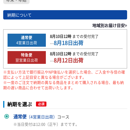
納期について
地域別お届け目安
8月10日
12時
までの
受付完了
通常便
8月18日
出荷
4
営業日出荷
…
8月10日
12時
までの
受付完了
特急便
8月12日
出荷
翌営業日出荷
…
※支払い方法で銀行振込やNP後払いを選択した場合、ご入金や与信の確
認によって上記目安と異なる場合がございます。
※一度のご注文で納期の異なる商品をまとめて購入される場合、最も納
期の遅い商品に合わせて出荷いたします。
納期を選ぶ
必須
通常便
（4営業日出荷）
コース
※当日受付は12:00（正午）までです。