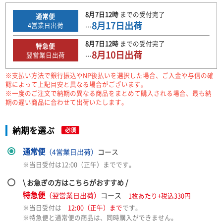
8月7日
12時
までの
受付完了
通常便
8月17日
出荷
4
営業日出荷
…
8月7日
12時
までの
受付完了
特急便
8月10日
出荷
翌営業日出荷
…
※支払い方法で銀行振込やNP後払いを選択した場合、ご入金や与信の確
認によって上記目安と異なる場合がございます。
※一度のご注文で納期の異なる商品をまとめて購入される場合、最も納
期の遅い商品に合わせて出荷いたします。
納期を選ぶ
必須
通常便
（4営業日出荷）
コース
※当日受付は12:00（正午）までです。
\ お急ぎの方はこちらがおすすめ /
特急便
（翌営業日出荷）
コース
1枚あたり+税込330円
※当日受付は
12:00（正午）まで
です。
※特急便と通常便の商品は、同時購入ができません。