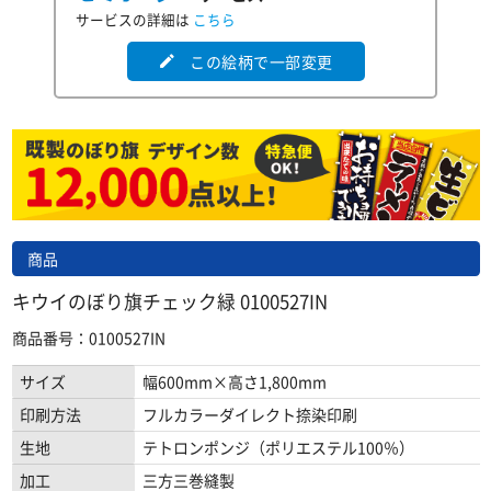
サービスの詳細は
こちら
この絵柄で一部変更
edit
商品
キウイのぼり旗チェック緑 0100527IN
商品番号：0100527IN
サイズ
幅600mm×高さ1,800mm
印刷方法
フルカラーダイレクト捺染印刷
生地
テトロンポンジ（ポリエステル100％）
加工
三方三巻縫製