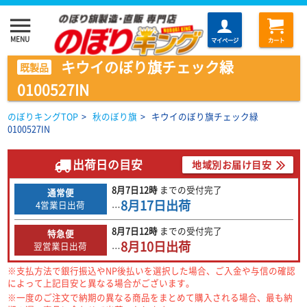
menu
MENU
マイページ
カート
キウイのぼり旗チェック緑
既製品
0100527IN
のぼりキングTOP
>
秋のぼり旗
>
キウイのぼり旗チェック緑
0100527IN
出荷日の目安
地域別お届け目安
8月7日
12時
までの
受付完了
通常便
8月17日
出荷
4営業日出荷
…
8月7日
12時
までの
受付完了
特急便
8月10日
出荷
翌営業日出荷
…
※支払方法で銀行振込やNP後払いを選択した場合、ご入金や与信の確認
によって上記目安と異なる場合がございます。
※一度のご注文で納期の異なる商品をまとめて購入される場合、最も納