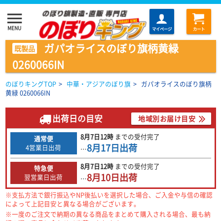
menu
MENU
マイページ
カート
ガパオライスのぼり旗柄黄緑
既製品
0260066IN
のぼりキングTOP
>
中華・アジアのぼり旗
>
ガパオライスのぼり旗柄
黄緑 0260066IN
出荷日の目安
地域別お届け目安
8月7日
12時
までの
受付完了
通常便
8月17日
出荷
4営業日出荷
…
8月7日
12時
までの
受付完了
特急便
8月10日
出荷
翌営業日出荷
…
※支払方法で銀行振込やNP後払いを選択した場合、ご入金や与信の確認
によって上記目安と異なる場合がございます。
※一度のご注文で納期の異なる商品をまとめて購入される場合、最も納