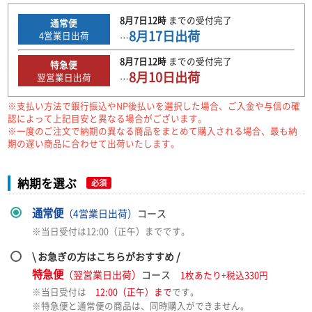
8月7日
12時
までの
受付完了
通常便
8月17日
出荷
4
営業日出荷
…
8月7日
12時
までの
受付完了
特急便
8月10日
出荷
翌営業日出荷
…
※支払い方法で銀行振込やNP後払いを選択した場合、ご入金や与信の確
認によって上記目安と異なる場合がございます。
※一度のご注文で納期の異なる商品をまとめて購入される場合、最も納
期の遅い商品に合わせて出荷いたします。
納期を選ぶ
必須
通常便
（4営業日出荷）
コース
※当日受付は12:00（正午）までです。
\ お急ぎの方はこちらがおすすめ /
特急便
（翌営業日出荷）
コース
1枚あたり+税込330円
※当日受付は
12:00（正午）まで
です。
※特急便と通常便の商品は、同時購入ができません。