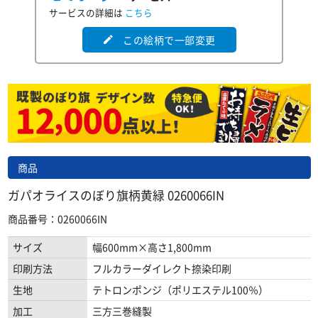
サービスの詳細は
こちら
この絵柄で一部変更
edit
商品
ガパオライスのぼり旗柄黄緑 0260066IN
商品番号：0260066IN
サイズ
幅600mm×高さ1,800mm
印刷方法
フルカラーダイレクト捺染印刷
生地
テトロンポンジ（ポリエステル100％）
加工
三方三巻縫製