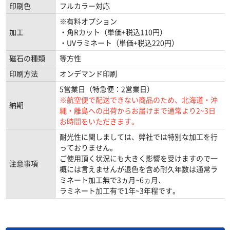
印刷色
フルカラー対応
※有料オプション
加工
・角Rカット（単価+税込110円）
・UVラミネート（単価+税込220円）
磁石の種類
等方性
印刷方法
オンデマンド印刷
5営業日（特急便：2営業日）
※航空便で配送できない商品のため、北海道・沖
納期
縄・離島への出荷からお届けまで通常より2~3日
お時間をいただきます。
耐光性に関しましては、弊社では特別な加工を行
っておりません。
ご使用頂く状況にも大きく影響を受けますので一
注意事項
概には言えませんが退色を含め耐久年数は通常ラ
ミネート加工無で3ヵ月~6ヵ月、
ラミネート加工有で1年~3年程です。