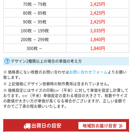
70枚
～
79枚
2,425円
80枚
～
89枚
2,425円
90枚
～
99枚
2,425円
100枚
～
199枚
2,035円
200枚
～
299枚
1,840円
300枚
～
1,840円
デザイン2種類以上の場合の単価の考え方
※
価格表にない枚数のお問い合わせは
お問い合わせフォーム
よりお願い
致します。
※
上記価格にデザイン依頼時の制作費用は含まれていません。
※
価格設定にはサイズの印刷c㎡（平米）に対して単価を設定し計算して
おります。c㎡（平米）単価設定の変わる境目の大きさで、枚数やサイズ
の数値が大きい方が単価が高くなる場合がございますが、正しい金額で
すのでご了承の程お願いいたします。
出荷日の目安
地域別お届け目安