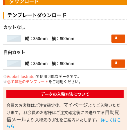
ダウンロード
テンプレートダウンロード
カットなし
縦：350mm 横：800mm
file_download
自由カット
縦：350mm 横：800mm
file_download
※
AdobeIllustrator
で使用可能なデータです。
※
必ず弊社のテンプレート
をご利用ください。
データの入稿方法について
マイページ
会員のお客様はご注文確定後、
よりご入稿いただ
自動配
けます。 非会員のお客様はご注文確定後にお送りする
信メール
より 入稿先のURLをご案内いたします。
詳しくはこ
ちら