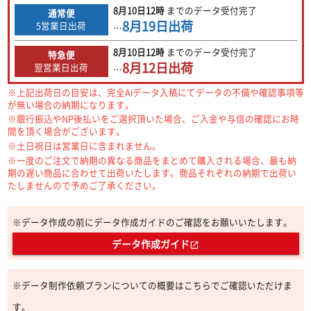
8月10日
12時
までの
データ受付完了
通常便
8月19日
出荷
5営業日出荷
…
8月10日
12時
までの
データ受付完了
特急便
8月12日
出荷
翌営業日出荷
…
※上記出荷日の目安は、完全Aiデータ入稿にてデータの不備や確認事項等
が無い場合の納期になります。
※銀行振込やNP後払いをご選択頂いた場合、ご入金や与信の確認にお時
間を頂く場合がございます。
※土日祝日は営業日に含まれません。
※一度のご注文で納期の異なる商品をまとめて購入される場合、最も納
期の遅い商品に合わせて出荷いたします。商品それぞれの納期で出荷い
たしませんので予めご了承ください。
※データ作成の前にデータ作成ガイドのご確認をお願いいたします。
データ作成ガイド
open_in_new
※データ制作依頼プランについての概要はこちらでご確認いただけま
す。