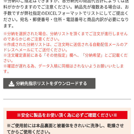
※分納のご指定はできますが、各分納先の商品代合計によっては送
料がかかりますのでご注意ください。納品先が複数ある場合は、お
手数ですが弊社指定のEXCELフォーマットでリストにしてご提出く
ださい。宛名・郵便番号・住所・電話番号と商品内訳が必要になり
ます。
※分納を選択された場合、分納リストを頂くまでご注文が進行しません
のであらかじめご注意ください。
※作成された分納リストは、ご注文時に送信される自動配信メールのア
ドレスへメールにてご送付ください。
※注文確定直前にある「その他指定」欄へ、「分納希望」とご記載くだ
さい。
※確認が遅れる為、データ入稿に同梱はされないようお願いいたしま
す。
分納先指示リストをダウンロードする
※安全に製品をお使い頂く為に必ずご確認ください※
※ご使用前には本品裏面と被着体をきれいに洗浄し、乾燥させ
てからご使用ください。