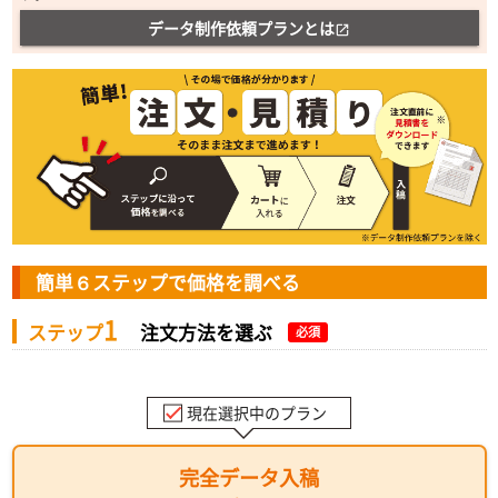
データ制作依頼プランとは
open_in_new
簡単６ステップで価格を調べる
1
ステップ
注文方法を選ぶ
必須
現在選択中のプラン
完全データ入稿