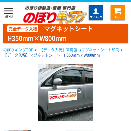
menu
MENU
マイページ
カート
マグネットシート
完全データ入稿
H350mm×W800mm
のぼりキングTOP
>
【データ入稿】車用強力マグネットシート印刷
>
【データ入稿】マグネットシート H350mm×W800mm