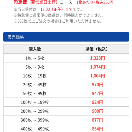
特急便
（翌営業日出荷）
コース
1枚あたり+税込330円
※当日受付は
12:00（正午）まで
です。
※特急便と通常便の商品は、同時購入ができません。
※500枚以上ご注文の場合はご利用いただけません。
販売価格
購入数
単価（税込）
1枚
～
5枚
1,328円
6枚
～
9枚
1,074円
10枚
～
19枚
1,004円
20枚
～
49枚
970円
50枚
～
99枚
947円
100枚
～
199枚
924円
200枚
～
299枚
900円
300枚
～
399枚
877円
400枚
～
499枚
854円