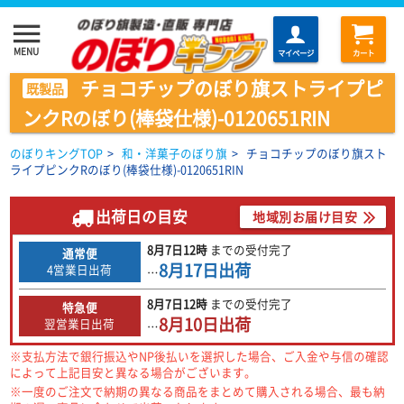
menu
MENU
マイページ
カート
チョコチップのぼり旗ストライプピ
既製品
ンクRのぼり(棒袋仕様)-0120651RIN
のぼりキングTOP
>
和・洋菓子のぼり旗
>
チョコチップのぼり旗スト
ライプピンクRのぼり(棒袋仕様)-0120651RIN
出荷日の目安
地域別お届け目安
8月7日
12時
までの
受付完了
通常便
8月17日
出荷
4営業日出荷
…
8月7日
12時
までの
受付完了
特急便
8月10日
出荷
翌営業日出荷
…
※支払方法で銀行振込やNP後払いを選択した場合、ご入金や与信の確認
によって上記目安と異なる場合がございます。
※一度のご注文で納期の異なる商品をまとめて購入される場合、最も納