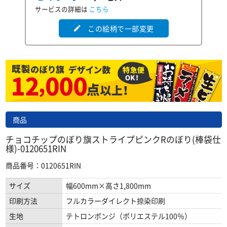
サービスの詳細は
こちら
この絵柄で一部変更
edit
商品
チョコチップのぼり旗ストライプピンクRのぼり(棒袋仕
様)-0120651RIN
商品番号：0120651RIN
サイズ
幅600mm×高さ1,800mm
印刷方法
フルカラーダイレクト捺染印刷
生地
テトロンポンジ（ポリエステル100％）