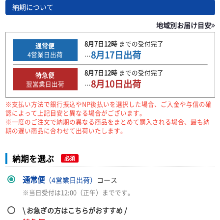
納期について
地域別お届け目安
8月7日
12時
までの
受付完了
通常便
8月17日
出荷
4
営業日出荷
…
8月7日
12時
までの
受付完了
特急便
8月10日
出荷
翌営業日出荷
…
※支払い方法で銀行振込やNP後払いを選択した場合、ご入金や与信の確
認によって上記目安と異なる場合がございます。
※一度のご注文で納期の異なる商品をまとめて購入される場合、最も納
期の遅い商品に合わせて出荷いたします。
納期を選ぶ
必須
通常便
（4営業日出荷）
コース
※当日受付は12:00（正午）までです。
\ お急ぎの方はこちらがおすすめ /