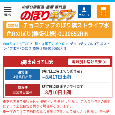
menu
MENU
マイページ
カート
チョコチップのぼり旗ストライプ水
既製品
色Rのぼり(棒袋仕様)-0120652RIN
のぼりキングTOP
>
和・洋菓子のぼり旗
>
チョコチップのぼり旗スト
ライプ水色Rのぼり(棒袋仕様)-0120652RIN
出荷日の目安
地域別お届け目安
8月7日
12時
までの
受付完了
通常便
8月17日
出荷
4営業日出荷
…
8月7日
12時
までの
受付完了
特急便
8月10日
出荷
翌営業日出荷
…
※支払方法で銀行振込やNP後払いを選択した場合、ご入金や与信の確認
によって上記目安と異なる場合がございます。
※一度のご注文で納期の異なる商品をまとめて購入される場合、最も納