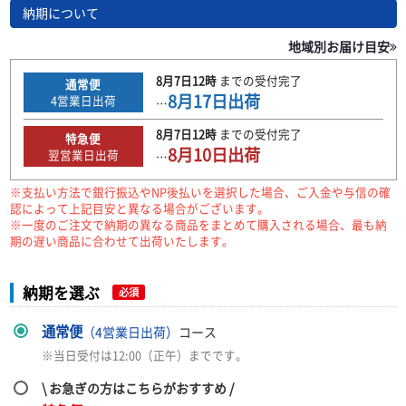
納期について
地域別お届け目安
8月7日
12時
までの
受付完了
通常便
8月17日
出荷
4
営業日出荷
…
8月7日
12時
までの
受付完了
特急便
8月10日
出荷
翌営業日出荷
…
※支払い方法で銀行振込やNP後払いを選択した場合、ご入金や与信の確
認によって上記目安と異なる場合がございます。
※一度のご注文で納期の異なる商品をまとめて購入される場合、最も納
期の遅い商品に合わせて出荷いたします。
納期を選ぶ
必須
通常便
（4営業日出荷）
コース
※当日受付は12:00（正午）までです。
\ お急ぎの方はこちらがおすすめ /