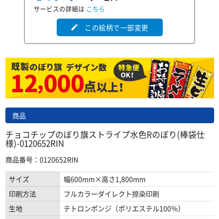
サービスの詳細は
こちら
この絵柄で一部変更
edit
商品
チョコチップのぼり旗ストライプ水色Rのぼり(棒袋仕
様)-0120652RIN
商品番号：0120652RIN
サイズ
幅600mm×高さ1,800mm
印刷方法
フルカラーダイレクト捺染印刷
生地
テトロンポンジ（ポリエステル100％）