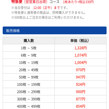
特急便
（翌営業日出荷）
コース
1枚あたり+税込330円
※当日受付は
12:00（正午）まで
です。
※特急便と通常便の商品は、同時購入ができません。
※500枚以上ご注文の場合はご利用いただけません。
販売価格
購入数
単価（税込）
1枚
～
5枚
1,328円
6枚
～
9枚
1,074円
10枚
～
19枚
1,004円
20枚
～
49枚
970円
50枚
～
99枚
947円
100枚
～
199枚
924円
200枚
～
299枚
900円
300枚
～
399枚
877円
400枚
～
499枚
854円