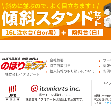
会社概要
サー
●
●
特定商取引法
情報
●
●
個人情報の取り扱いについて
お問
●
●
株式会社イタミアート
「イ
当サイトを運営している
※国税庁のH
株式会社イタミアートは東証上場企業です。
※登録番号は
しくは、
こち