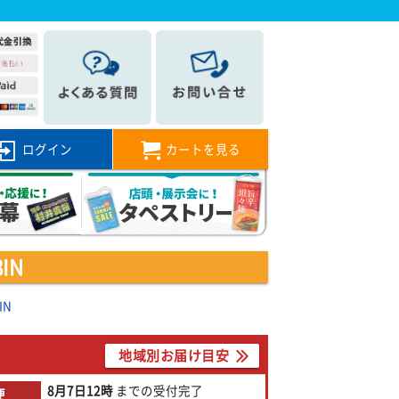
ログイン
カートを見る
IN
IN
地域別お届け目安
8月7日
12時
までの
受付完了
便