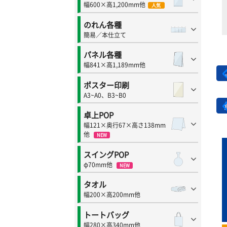
幅600×高1,200mm他
人気
のれん各種
簡易／本仕立て
パネル各種
幅841×高1,189mm他
ポスター印刷
A3~A0、B3~B0
卓上POP
幅121×奥行67×高さ138mm
他
NEW
スイングPOP
φ70mm他
NEW
タオル
幅200×高200mm他
トートバッグ
幅280×高340mm他