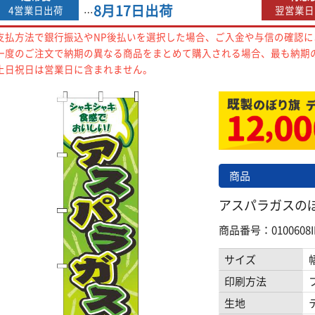
8月17日
出荷
4営業日出荷
翌営業日
…
支払方法で銀行振込やNP後払いを選択した場合、ご入金や与信の確認
一度のご注文で納期の異なる商品をまとめて購入される場合、最も納期
土日祝日は営業日に含まれません。
商品
アスパラガスのぼり
商品番号：0100608I
サイズ
印刷方法
生地