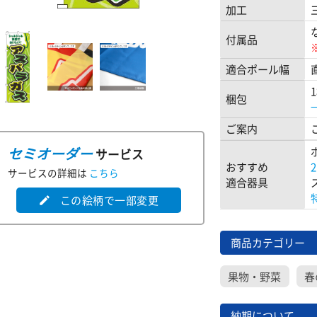
加工
付属品
適合ポール幅
梱包
ご案内
セミオーダー
サービス
おすすめ
サービスの詳細は
こちら
適合器具
この絵柄で一部変更
edit
商品カテゴリー
果物・野菜
春
納期について