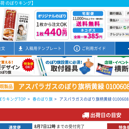
出荷 のぼりキング】
注文
入稿用
テンプレート
ご利用ガイド
アスパラガスのぼり旗柄黄緑 0100608
既製品
ぼりキングTOP
>
春のぼり旗
>
アスパラガスのぼり旗柄黄緑 0100608
出荷日の目安
8月7日
12時
までの
受付完了
通常便
特急