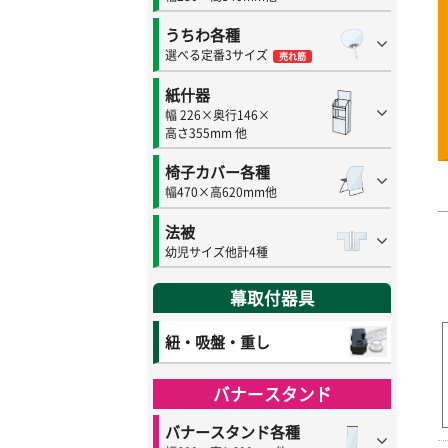
うちわ各種
選べる定番3サイズ
売れ筋
紙什器
幅 226×奥行146×
高さ355mm 他
椅子カバー各種
幅470×高620mm他
法被
幼児サイズ他計4種
幕取付器具
紐・吸盤・重し
バナースタンド
バナースタンド各種