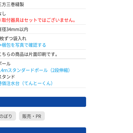
三方三巻縫製
なし
※取付器具はセットではございません。
直径34mm以内
1枚ずつ袋入れ
→梱包を写真で確認する
こちらの商品は片面印刷です。
ポール
2.4ｍスタンダードポール（2段伸縮）
スタンド
特価注水台（てんとーくん）
のぼり
販売・PR