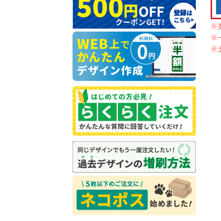
※
※
※