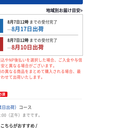
地域別お届け目安
8月7日
12時
までの
受付完了
8月17日
出荷
…
8月7日
12時
までの
受付完了
8月10日
出荷
…
振込やNP後払いを選択した場合、ご入金や与信
目安と異なる場合がございます。
期の異なる商品をまとめて購入される場合、最
合わせて出荷いたします。
必須
業日出荷）
コース
2:00（正午）までです。
はこちらがおすすめ /