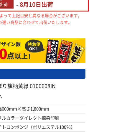
8月10日
出荷
出荷
…
によって上記目安と異なる場合がございます。
の遅い商品に合わせて出荷いたします。
旗柄黄緑 0100608IN
N
幅600mm×高さ1,800mm
フルカラーダイレクト捺染印刷
テトロンポンジ（ポリエステル100％）