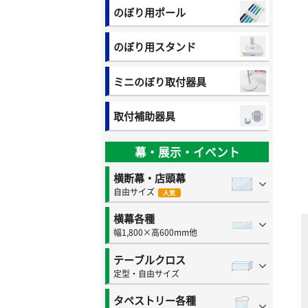
のぼり用ポール
のぼり用スタンド
ミニのぼり取付器具
取付補助器具
幕・展示・イベント
横断幕・店頭幕
自由サイズ
人気
横幕各種
幅1,800×高600mm他
テーブルクロス
定型・自由サイズ
タペストリー各種