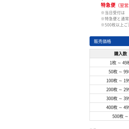
特急便
（翌営
※当日受付は
※特急便と通常
※500枚以上
販売価格
購入数
1枚
～
49
50枚
～
9
100枚
～
1
200枚
～
2
300枚
～
3
400枚
～
4
500枚
～