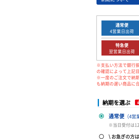
通常便
4
営業日出荷
特急便
翌営業日出荷
※支払い方法で銀行
の確認によって上記
※一度のご注文で納
も納期の遅い商品に
納期を選ぶ
通常便
（4営
※当日受付は1
\ お急ぎの方