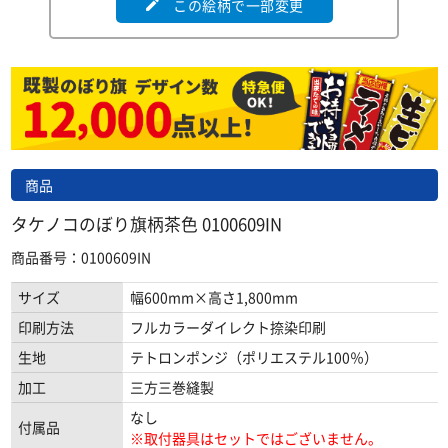
この絵柄で一部変更
edit
商品
タケノコのぼり旗柄茶色 0100609IN
商品番号：0100609IN
サイズ
幅600mm×高さ1,800mm
印刷方法
フルカラーダイレクト捺染印刷
生地
テトロンポンジ（ポリエステル100％）
加工
三方三巻縫製
なし
付属品
※取付器具はセットではございません。