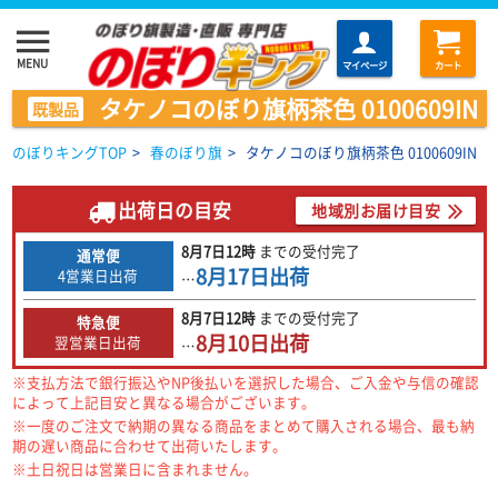
menu
MENU
マイページ
カート
タケノコのぼり旗柄茶色 0100609IN
既製品
のぼりキングTOP
>
春のぼり旗
>
タケノコのぼり旗柄茶色 0100609IN
出荷日の目安
地域別お届け目安
8月7日
12時
までの
受付完了
通常便
8月17日
出荷
4営業日出荷
…
8月7日
12時
までの
受付完了
特急便
8月10日
出荷
翌営業日出荷
…
※支払方法で銀行振込やNP後払いを選択した場合、ご入金や与信の確認
によって上記目安と異なる場合がございます。
※一度のご注文で納期の異なる商品をまとめて購入される場合、最も納
期の遅い商品に合わせて出荷いたします。
※土日祝日は営業日に含まれません。