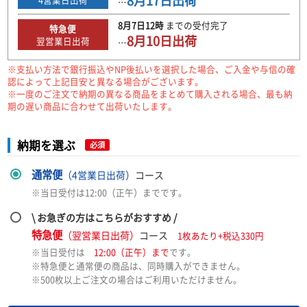
8月17日
出荷
…
8月7日
12時
までの
受付完了
特急便
8月10日
出荷
翌営業日出荷
…
※支払い方法で銀行振込やNP後払いを選択した場合、ご入金や与信の確
認によって上記目安と異なる場合がございます。
※一度のご注文で納期の異なる商品をまとめて購入される場合、最も納
期の遅い商品に合わせて出荷いたします。
納期を選ぶ
必須
通常便
（4営業日出荷）
コース
※当日受付は12:00（正午）までです。
\ お急ぎの方はこちらがおすすめ /
特急便
（翌営業日出荷）
コース
1枚あたり+税込330円
※当日受付は
12:00（正午）まで
です。
※特急便と通常便の商品は、同時購入ができません。
※500枚以上ご注文の場合はご利用いただけません。