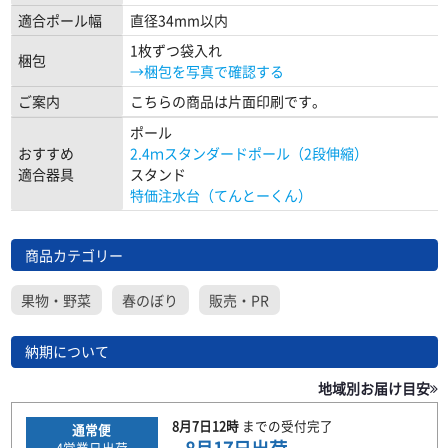
適合ポール幅
直径34mm以内
1枚ずつ袋入れ
梱包
→梱包を写真で確認する
ご案内
こちらの商品は片面印刷です。
ポール
おすすめ
2.4ｍスタンダードポール（2段伸縮）
適合器具
スタンド
特価注水台（てんとーくん）
商品カテゴリー
果物・野菜
春のぼり
販売・PR
納期について
地域別お届け目安
8月7日
12時
までの
受付完了
通常便
4
営業日出荷