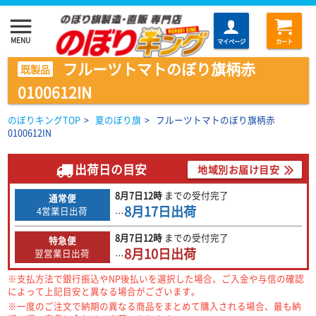
menu
MENU
マイページ
カート
フルーツトマトのぼり旗柄赤
既製品
0100612IN
のぼりキングTOP
>
夏のぼり旗
>
フルーツトマトのぼり旗柄赤
0100612IN
出荷日の目安
地域別お届け目安
8月7日
12時
までの
受付完了
通常便
8月17日
出荷
4営業日出荷
…
8月7日
12時
までの
受付完了
特急便
8月10日
出荷
翌営業日出荷
…
※支払方法で銀行振込やNP後払いを選択した場合、ご入金や与信の確認
によって上記目安と異なる場合がございます。
※一度のご注文で納期の異なる商品をまとめて購入される場合、最も納