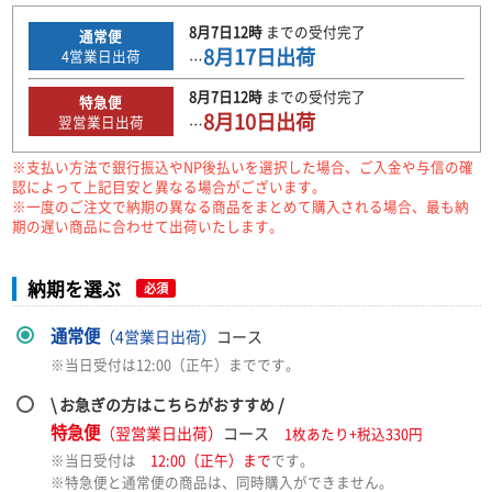
8月7日
12時
までの
受付完了
通常便
8月17日
出荷
4
営業日出荷
…
8月7日
12時
までの
受付完了
特急便
8月10日
出荷
翌営業日出荷
…
※支払い方法で銀行振込やNP後払いを選択した場合、ご入金や与信の確
認によって上記目安と異なる場合がございます。
※一度のご注文で納期の異なる商品をまとめて購入される場合、最も納
期の遅い商品に合わせて出荷いたします。
納期を選ぶ
必須
通常便
（4営業日出荷）
コース
※当日受付は12:00（正午）までです。
\ お急ぎの方はこちらがおすすめ /
特急便
（翌営業日出荷）
コース
1枚あたり+税込330円
※当日受付は
12:00（正午）まで
です。
※特急便と通常便の商品は、同時購入ができません。