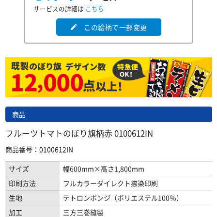
サービスの詳細は
こちら
この絵柄で一部変更
edit
商品
フルーツトマトのぼり旗柄赤 0100612IN
商品番号：0100612IN
サイズ
幅600mm×高さ1,800mm
印刷方法
フルカラーダイレクト捺染印刷
生地
テトロンポンジ（ポリエステル100％）
加工
三方三巻縫製