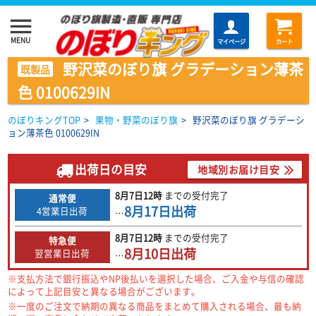
menu
MENU
マイページ
カート
野沢菜のぼり旗 グラデーション薄茶
既製品
色 0100629IN
のぼりキングTOP
>
果物・野菜のぼり旗
>
野沢菜のぼり旗 グラデーシ
ョン薄茶色 0100629IN
出荷日の目安
地域別お届け目安
8月7日
12時
までの
受付完了
通常便
8月17日
出荷
4営業日出荷
…
8月7日
12時
までの
受付完了
特急便
8月10日
出荷
翌営業日出荷
…
※支払方法で銀行振込やNP後払いを選択した場合、ご入金や与信の確認
によって上記目安と異なる場合がございます。
※一度のご注文で納期の異なる商品をまとめて購入される場合、最も納