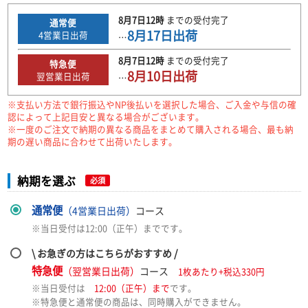
8月7日
12時
までの
受付完了
通常便
8月17日
出荷
4
営業日出荷
…
8月7日
12時
までの
受付完了
特急便
8月10日
出荷
翌営業日出荷
…
※支払い方法で銀行振込やNP後払いを選択した場合、ご入金や与信の確
認によって上記目安と異なる場合がございます。
※一度のご注文で納期の異なる商品をまとめて購入される場合、最も納
期の遅い商品に合わせて出荷いたします。
納期を選ぶ
必須
通常便
（4営業日出荷）
コース
※当日受付は12:00（正午）までです。
\ お急ぎの方はこちらがおすすめ /
特急便
（翌営業日出荷）
コース
1枚あたり+税込330円
※当日受付は
12:00（正午）まで
です。
※特急便と通常便の商品は、同時購入ができません。