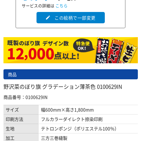
サービスの詳細は
こちら
この絵柄で一部変更
edit
商品
野沢菜のぼり旗 グラデーション薄茶色 0100629IN
商品番号：0100629IN
サイズ
幅600mm×高さ1,800mm
印刷方法
フルカラーダイレクト捺染印刷
生地
テトロンポンジ（ポリエステル100％）
加工
三方三巻縫製