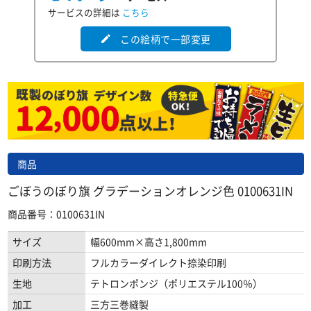
サービスの詳細は
こちら
この絵柄で一部変更
edit
商品
ごぼうのぼり旗 グラデーションオレンジ色 0100631IN
商品番号：0100631IN
サイズ
幅600mm×高さ1,800mm
印刷方法
フルカラーダイレクト捺染印刷
生地
テトロンポンジ（ポリエステル100％）
加工
三方三巻縫製