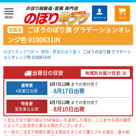
menu
MENU
マイページ
カート
ごぼうのぼり旗 グラデーションオレ
既製品
ンジ色 0100631IN
のぼりキングTOP
>
果物・野菜のぼり旗
>
ごぼうのぼり旗 グラデーシ
ョンオレンジ色 0100631IN
出荷日の目安
地域別お届け目安
8月7日
12時
までの
受付完了
通常便
8月17日
出荷
4営業日出荷
…
8月7日
12時
までの
受付完了
特急便
8月10日
出荷
翌営業日出荷
…
※支払方法で銀行振込やNP後払いを選択した場合、ご入金や与信の確認
によって上記目安と異なる場合がございます。
※一度のご注文で納期の異なる商品をまとめて購入される場合、最も納