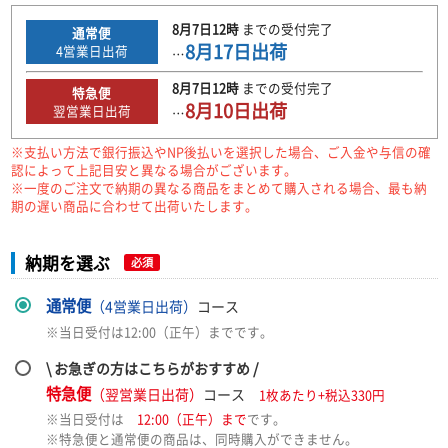
8月7日
12時
までの
受付完了
通常便
8月17日
出荷
4
営業日出荷
…
8月7日
12時
までの
受付完了
特急便
8月10日
出荷
翌営業日出荷
…
※支払い方法で銀行振込やNP後払いを選択した場合、ご入金や与信の確
認によって上記目安と異なる場合がございます。
※一度のご注文で納期の異なる商品をまとめて購入される場合、最も納
期の遅い商品に合わせて出荷いたします。
納期を選ぶ
必須
通常便
（4営業日出荷）
コース
※当日受付は12:00（正午）までです。
\ お急ぎの方はこちらがおすすめ /
特急便
（翌営業日出荷）
コース
1枚あたり+税込330円
※当日受付は
12:00（正午）まで
です。
※特急便と通常便の商品は、同時購入ができません。