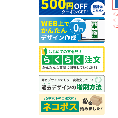
※
※
※