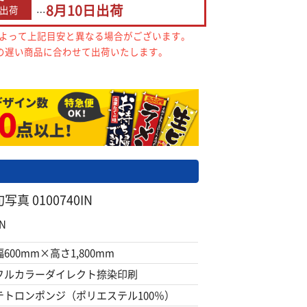
8月10日
出荷
出荷
…
によって上記目安と異なる場合がございます。
の遅い商品に合わせて出荷いたします。
 0100740IN
N
幅600mm×高さ1,800mm
フルカラーダイレクト捺染印刷
テトロンポンジ（ポリエステル100％）