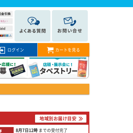
ログイン
カートを見る
地域別お届け目安
8月7日
12時
までの
受付完了
便