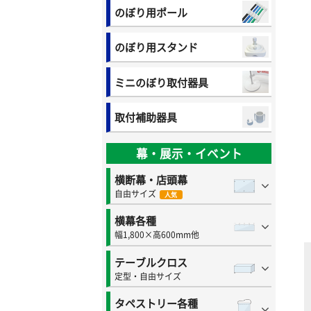
のぼり用ポール
のぼり用スタンド
ミニのぼり取付器具
取付補助器具
幕・展示・イベント
横断幕・店頭幕
自由サイズ
人気
横幕各種
幅1,800×高600mm他
テーブルクロス
定型・自由サイズ
タペストリー各種