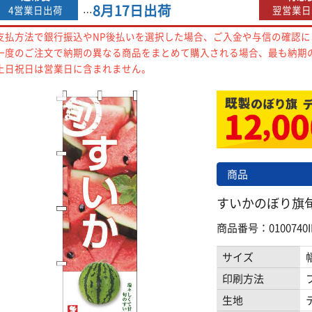
8月17日
出荷
4営業日出荷
翌営業日
…
支払方法で銀行振込やNP後払いを選択した場合、ご入金や与信の確認
一度のご注文で納期の異なる商品をまとめて購入される場合、最も納期
土日祝日は営業日に含まれません。
商品
すいかのぼり旗旬写真
商品番号：0100740I
サイズ
印刷方法
生地