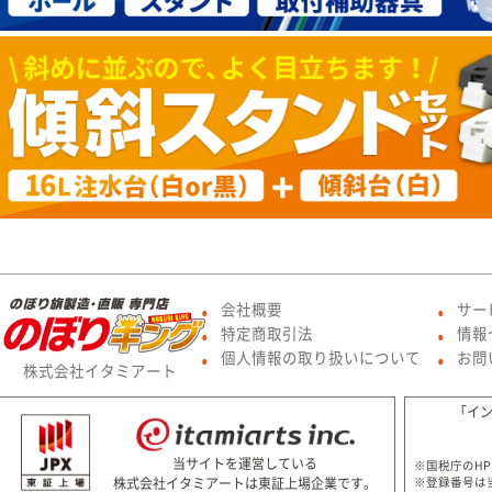
会社概要
サー
●
●
特定商取引法
情報
●
●
個人情報の取り扱いについて
お問
●
●
株式会社イタミアート
「イ
当サイトを運営している
※国税庁のH
株式会社イタミアートは東証上場企業です。
※登録番号は