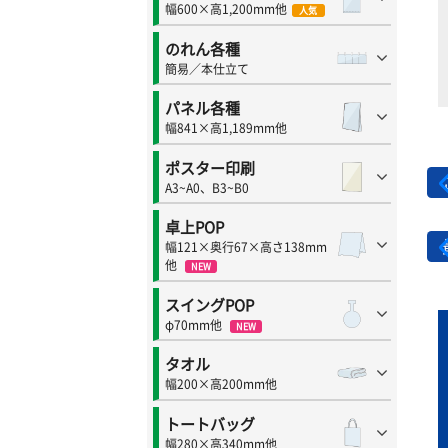
幅600×高1,200mm他
人気
のれん各種
簡易／本仕立て
パネル各種
幅841×高1,189mm他
ポスター印刷
A3~A0、B3~B0
卓上POP
幅121×奥行67×高さ138mm
他
NEW
スイングPOP
φ70mm他
NEW
タオル
幅200×高200mm他
トートバッグ
幅280×高340mm他