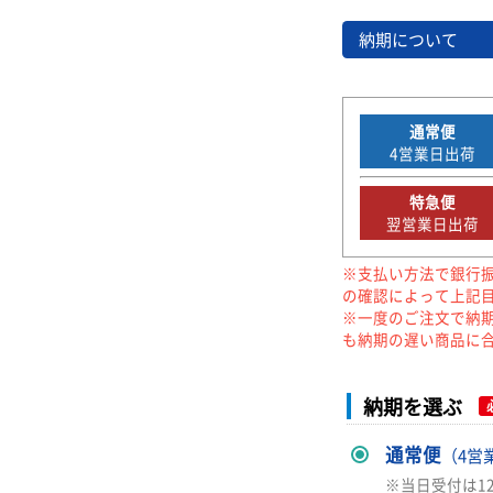
納期について
通常便
4
営業日出荷
特急便
翌営業日出荷
※支払い方法で銀行
の確認によって上記
※一度のご注文で納
も納期の遅い商品に
納期を選ぶ
通常便
（4営
※当日受付は1