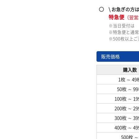
\ お急ぎの方
特急便
（翌営
※当日受付は
※特急便と通常
※500枚以上
販売価格
購入数
1枚
～
49
50枚
～
9
100枚
～
1
200枚
～
2
300枚
～
3
400枚
～
4
500枚
～