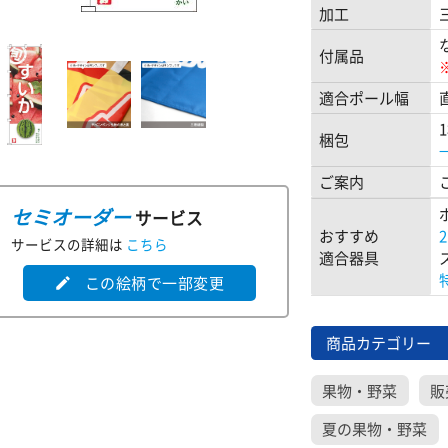
加工
付属品
適合ポール幅
梱包
ご案内
セミオーダー
サービス
おすすめ
サービスの詳細は
こちら
適合器具
この絵柄で一部変更
edit
商品カテゴリー
果物・野菜
販
夏の果物・野菜