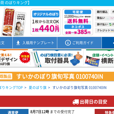
出荷 のぼりキング】
注文
入稿用
テンプレート
ご利用ガイド
すいかのぼり旗旬写真 0100740IN
既製品
ぼりキングTOP
>
夏のぼり旗
>
すいかのぼり旗旬写真 0100740IN
出荷日の目安
8月7日
12時
までの
受付完了
通常便
特急