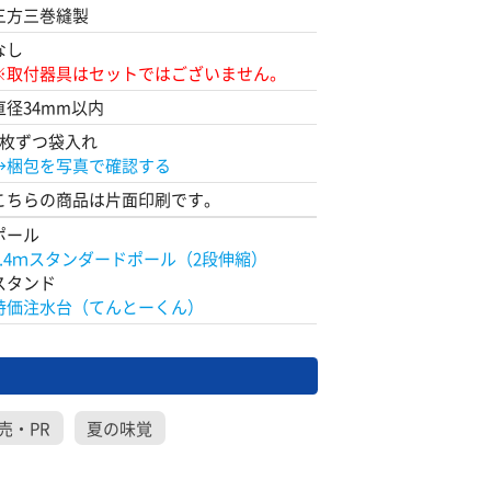
三方三巻縫製
なし
※取付器具はセットではございません。
直径34mm以内
1枚ずつ袋入れ
→梱包を写真で確認する
こちらの商品は片面印刷です。
ポール
2.4ｍスタンダードポール（2段伸縮）
スタンド
特価注水台（てんとーくん）
売・PR
夏の味覚