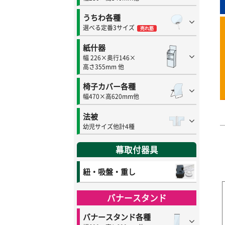
うちわ各種
選べる定番3サイズ
売れ筋
紙什器
幅 226×奥行146×
高さ355mm 他
椅子カバー各種
幅470×高620mm他
法被
幼児サイズ他計4種
幕取付器具
紐・吸盤・重し
バナースタンド
バナースタンド各種