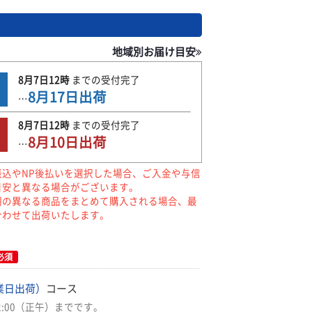
地域別お届け目安
8月7日
12時
までの
受付完了
8月17日
出荷
…
8月7日
12時
までの
受付完了
8月10日
出荷
…
振込やNP後払いを選択した場合、ご入金や与信
目安と異なる場合がございます。
期の異なる商品をまとめて購入される場合、最
合わせて出荷いたします。
必須
業日出荷）
コース
2:00（正午）までです。