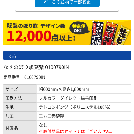
この絵柄で一部変更
edit
商品
なすのぼり旗葉紫 0100790IN
商品番号：0100790IN
サイズ
幅600mm×高さ1,800mm
印刷方法
フルカラーダイレクト捺染印刷
生地
テトロンポンジ（ポリエステル100％）
加工
三方三巻縫製
なし
付属品
※取付器具はセットではございません。