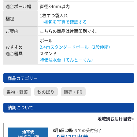
適合ポール幅
直径34mm以内
1枚ずつ袋入れ
梱包
→梱包を写真で確認する
ご案内
こちらの商品は片面印刷です。
ポール
おすすめ
2.4ｍスタンダードポール（2段伸縮）
適合器具
スタンド
特価注水台（てんとーくん）
商品カテゴリー
果物・野菜
秋のぼり
販売・PR
納期について
地域別お届け目安
8月6日
12時
までの
受付完了
通常便
4
営業日出荷