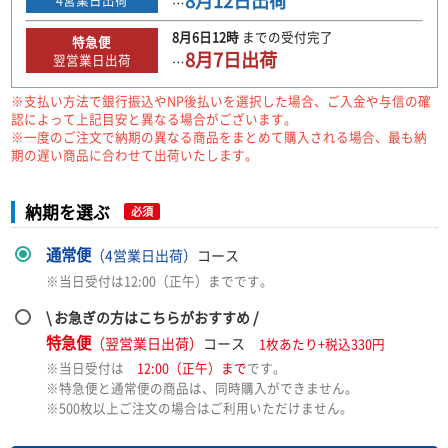
8月12日
出荷
…
8月6日
12時
までの
受付完了
特急便
8月7日
出荷
翌営業日出荷
…
※支払い方法で銀行振込やNP後払いを選択した場合、ご入金や与信の確
認によって上記目安と異なる場合がございます。
※一度のご注文で納期の異なる商品をまとめて購入される場合、最も納
期の遅い商品に合わせて出荷いたします。
納期を選ぶ
必須
通常便
（4営業日出荷）
コース
※当日受付は12:00（正午）までです。
\ お急ぎの方はこちらがおすすめ /
特急便
（翌営業日出荷）
コース
1枚あたり+税込330円
※当日受付は
12:00（正午）まで
です。
※特急便と通常便の商品は、同時購入ができません。
※500枚以上ご注文の場合はご利用いただけません。