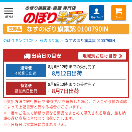
menu
MENU
マイページ
カート
なすのぼり旗葉紫 0100790IN
既製品
のぼりキングTOP
>
秋のぼり旗
>
なすのぼり旗葉紫 0100790IN
出荷日の目安
地域別お届け目安
8月6日
12時
までの
受付完了
通常便
8月12日
出荷
4営業日出荷
…
8月6日
12時
までの
受付完了
特急便
8月7日
出荷
翌営業日出荷
…
※支払方法で銀行振込やNP後払いを選択した場合、ご入金や与信の確認
によって上記目安と異なる場合がございます。
※一度のご注文で納期の異なる商品をまとめて購入される場合、最も納
期の遅い商品に合わせて出荷いたします。
※土日祝日は営業日に含まれません。