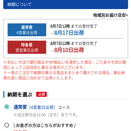
納期について
地域別お届け目安
8月7日
12時
までの
受付完了
通常便
8月17日
出荷
4
営業日出荷
…
8月7日
12時
までの
受付完了
特急便
8月10日
出荷
翌営業日出荷
…
※支払い方法で銀行振込やNP後払いを選択した場合、ご入金や与信の確
認によって上記目安と異なる場合がございます。
※一度のご注文で納期の異なる商品をまとめて購入される場合、最も納
期の遅い商品に合わせて出荷いたします。
納期を選ぶ
必須
通常便
（4営業日出荷）
コース
※当日受付は12:00（正午）までです。
\ お急ぎの方はこちらがおすすめ /