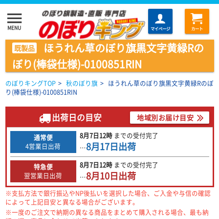
menu
MENU
マイページ
カート
ほうれん草のぼり旗黒文字黄緑Rの
既製品
ぼり(棒袋仕様)-0100851RIN
のぼりキングTOP
>
秋のぼり旗
>
ほうれん草のぼり旗黒文字黄緑Rのぼ
り(棒袋仕様)-0100851RIN
出荷日の目安
地域別お届け目安
8月7日
12時
までの
受付完了
通常便
8月17日
出荷
4営業日出荷
…
8月7日
12時
までの
受付完了
特急便
8月10日
出荷
翌営業日出荷
…
※支払方法で銀行振込やNP後払いを選択した場合、ご入金や与信の確認
によって上記目安と異なる場合がございます。
※一度のご注文で納期の異なる商品をまとめて購入される場合、最も納