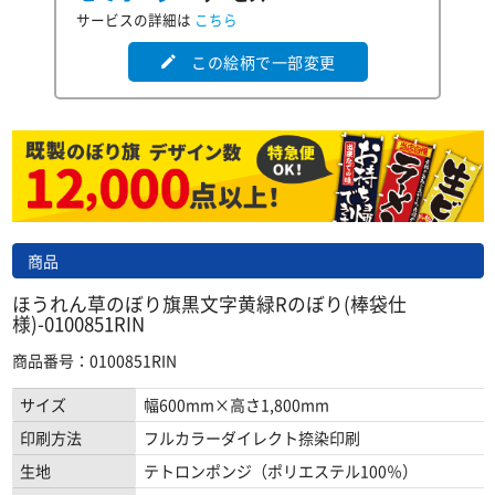
サービスの詳細は
こちら
この絵柄で一部変更
edit
商品
ほうれん草のぼり旗黒文字黄緑Rのぼり(棒袋仕
様)-0100851RIN
商品番号：0100851RIN
サイズ
幅600mm×高さ1,800mm
印刷方法
フルカラーダイレクト捺染印刷
生地
テトロンポンジ（ポリエステル100％）