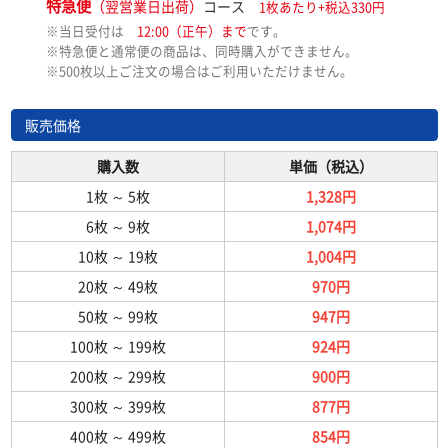
特急便
（翌営業日出荷）
コース
1枚あたり+税込330円
※当日受付は
12:00（正午）まで
です。
※特急便と通常便の商品は、同時購入ができません。
※500枚以上ご注文の場合はご利用いただけません。
販売価格
購入数
単価（税込）
1枚
～
5枚
1,328円
6枚
～
9枚
1,074円
10枚
～
19枚
1,004円
20枚
～
49枚
970円
50枚
～
99枚
947円
100枚
～
199枚
924円
200枚
～
299枚
900円
300枚
～
399枚
877円
400枚
～
499枚
854円