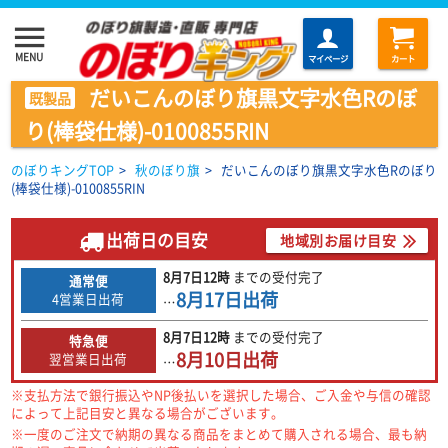
menu
MENU
マイページ
カート
だいこんのぼり旗黒文字水色Rのぼ
既製品
り(棒袋仕様)-0100855RIN
のぼりキングTOP
>
秋のぼり旗
>
だいこんのぼり旗黒文字水色Rのぼり
(棒袋仕様)-0100855RIN
出荷日の目安
地域別お届け目安
8月7日
12時
までの
受付完了
通常便
8月17日
出荷
4営業日出荷
…
8月7日
12時
までの
受付完了
特急便
8月10日
出荷
翌営業日出荷
…
※支払方法で銀行振込やNP後払いを選択した場合、ご入金や与信の確認
によって上記目安と異なる場合がございます。
※一度のご注文で納期の異なる商品をまとめて購入される場合、最も納