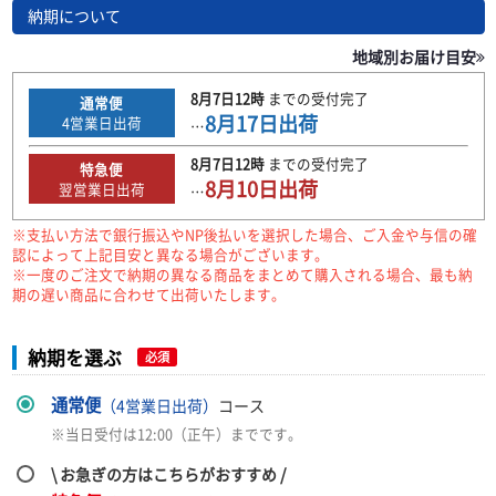
納期について
地域別お届け目安
8月7日
12時
までの
受付完了
通常便
8月17日
出荷
4
営業日出荷
…
8月7日
12時
までの
受付完了
特急便
8月10日
出荷
翌営業日出荷
…
※支払い方法で銀行振込やNP後払いを選択した場合、ご入金や与信の確
認によって上記目安と異なる場合がございます。
※一度のご注文で納期の異なる商品をまとめて購入される場合、最も納
期の遅い商品に合わせて出荷いたします。
納期を選ぶ
必須
通常便
（4営業日出荷）
コース
※当日受付は12:00（正午）までです。
\ お急ぎの方はこちらがおすすめ /