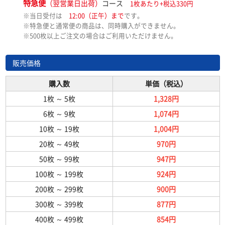
特急便
（翌営業日出荷）
コース
1枚あたり+税込330円
※当日受付は
12:00（正午）まで
です。
※特急便と通常便の商品は、同時購入ができません。
※500枚以上ご注文の場合はご利用いただけません。
販売価格
購入数
単価（税込）
1枚
～
5枚
1,328円
6枚
～
9枚
1,074円
10枚
～
19枚
1,004円
20枚
～
49枚
970円
50枚
～
99枚
947円
100枚
～
199枚
924円
200枚
～
299枚
900円
300枚
～
399枚
877円
400枚
～
499枚
854円