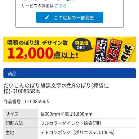
サービスの詳細は
こちら
この絵柄で一部変更
edit
商品
だいこんのぼり旗黒文字水色Rのぼり(棒袋仕
様)-0100855RIN
商品番号：0100855RIN
サイズ
幅600mm×高さ1,800mm
印刷方法
フルカラーダイレクト捺染印刷
生地
テトロンポンジ（ポリエステル100％）