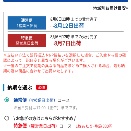
地域別お届け目安
8月6日
12時
までの
受付完了
通常便
8月12日
出荷
4
営業日出荷
…
8月6日
12時
までの
受付完了
特急便
8月7日
出荷
翌営業日出荷
…
※支払い方法で銀行振込やNP後払いを選択した場合、ご入金や与信の確
認によって上記目安と異なる場合がございます。
※一度のご注文で納期の異なる商品をまとめて購入される場合、最も納
期の遅い商品に合わせて出荷いたします。
納期を選ぶ
必須
通常便
（4営業日出荷）
コース
※当日受付は12:00（正午）までです。
\ お急ぎの方はこちらがおすすめ /
特急便
（翌営業日出荷）
コース
1枚あたり+税込330円