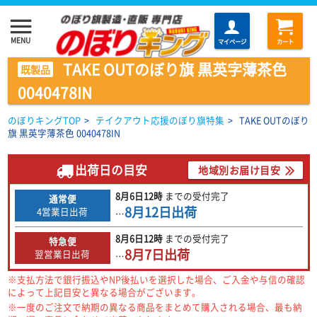
menu
MENU
マイページ
カート
TAKE OUTのぼり旗 黒英字薄茶色
既製品
0040478IN
のぼりキングTOP
>
テイクアウト応援のぼり旗特集
>
TAKE OUTのぼり
旗 黒英字薄茶色 0040478IN
出荷日の目安
地域別お届け目安
8月6日
12時
までの
受付完了
通常便
8月12日
出荷
4営業日出荷
…
8月6日
12時
までの
受付完了
特急便
8月7日
出荷
翌営業日出荷
…
※支払方法で銀行振込やNP後払いを選択した場合、ご入金や与信の確認
によって上記目安と異なる場合がございます。
※一度のご注文で納期の異なる商品をまとめて購入される場合、最も納