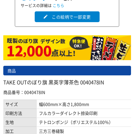
サービスの詳細は
こちら
この絵柄で一部変更
edit
商品
TAKE OUTのぼり旗 黒英字薄茶色 0040478IN
商品番号：0040478IN
サイズ
幅600mm×高さ1,800mm
印刷方法
フルカラーダイレクト捺染印刷
生地
テトロンポンジ（ポリエステル100％）
加工
三方三巻縫製