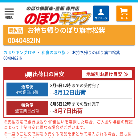
menu
MENU
マイページ
カート
お持ち帰りのぼり旗市松紫
既製品
0040482IN
のぼりキングTOP
>
和食のぼり旗
>
お持ち帰りのぼり旗市松紫
0040482IN
出荷日の目安
地域別お届け目安
8月6日
12時
までの
受付完了
通常便
8月12日
出荷
4営業日出荷
…
8月6日
12時
までの
受付完了
特急便
8月7日
出荷
翌営業日出荷
…
※支払方法で銀行振込やNP後払いを選択した場合、ご入金や与信の確認
によって上記目安と異なる場合がございます。
※一度のご注文で納期の異なる商品をまとめて購入される場合、最も納