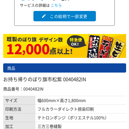
サービスの詳細は
こちら
この絵柄で一部変更
edit
商品
お持ち帰りのぼり旗市松紫 0040482IN
商品番号：0040482IN
サイズ
幅600mm×高さ1,800mm
印刷方法
フルカラーダイレクト捺染印刷
生地
テトロンポンジ（ポリエステル100％）
加工
三方三巻縫製