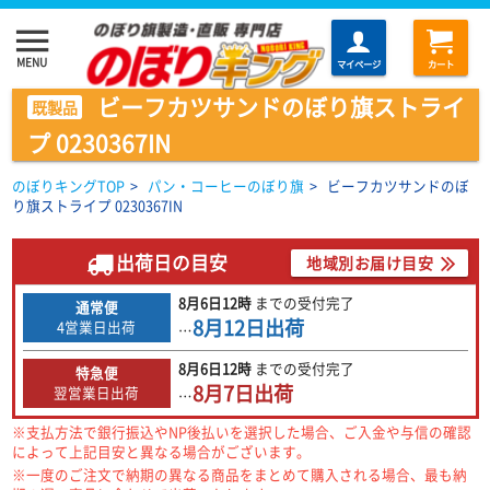
menu
MENU
マイページ
カート
ビーフカツサンドのぼり旗ストライ
既製品
プ 0230367IN
のぼりキングTOP
>
パン・コーヒーのぼり旗
>
ビーフカツサンドのぼ
り旗ストライプ 0230367IN
出荷日の目安
地域別お届け目安
8月6日
12時
までの
受付完了
通常便
8月12日
出荷
4営業日出荷
…
8月6日
12時
までの
受付完了
特急便
8月7日
出荷
翌営業日出荷
…
※支払方法で銀行振込やNP後払いを選択した場合、ご入金や与信の確認
によって上記目安と異なる場合がございます。
※一度のご注文で納期の異なる商品をまとめて購入される場合、最も納