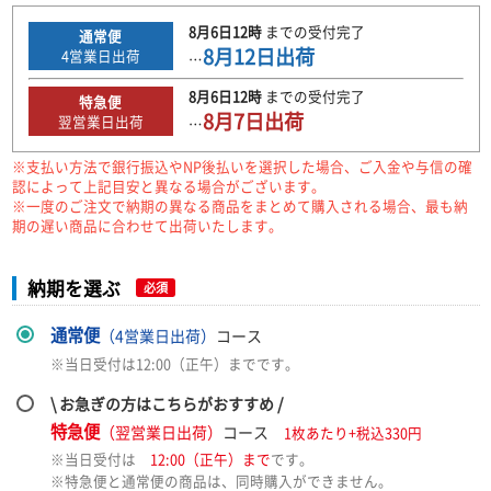
8月6日
12時
までの
受付完了
通常便
8月12日
出荷
4
営業日出荷
…
8月6日
12時
までの
受付完了
特急便
8月7日
出荷
翌営業日出荷
…
※支払い方法で銀行振込やNP後払いを選択した場合、ご入金や与信の確
認によって上記目安と異なる場合がございます。
※一度のご注文で納期の異なる商品をまとめて購入される場合、最も納
期の遅い商品に合わせて出荷いたします。
納期を選ぶ
必須
通常便
（4営業日出荷）
コース
※当日受付は12:00（正午）までです。
\ お急ぎの方はこちらがおすすめ /
特急便
（翌営業日出荷）
コース
1枚あたり+税込330円
※当日受付は
12:00（正午）まで
です。
※特急便と通常便の商品は、同時購入ができません。