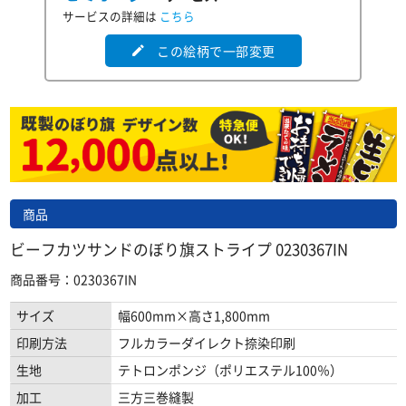
サービスの詳細は
こちら
この絵柄で一部変更
edit
商品
ビーフカツサンドのぼり旗ストライプ 0230367IN
商品番号：0230367IN
サイズ
幅600mm×高さ1,800mm
印刷方法
フルカラーダイレクト捺染印刷
生地
テトロンポンジ（ポリエステル100％）
加工
三方三巻縫製