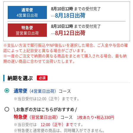
8月10日
12時
までの
受付完了
通常便
8月18日
出荷
4
営業日出荷
…
8月10日
12時
までの
受付完了
特急便
8月12日
出荷
翌営業日出荷
…
※支払い方法で銀行振込やNP後払いを選択した場合、ご入金や与信の確
認によって上記目安と異なる場合がございます。
※一度のご注文で納期の異なる商品をまとめて購入される場合、最も納
期の遅い商品に合わせて出荷いたします。
納期を選ぶ
必須
通常便
（4営業日出荷）
コース
※当日受付は12:00（正午）までです。
\ お急ぎの方はこちらがおすすめ /
特急便
（翌営業日出荷）
コース
1枚あたり+税込330円
※当日受付は
12:00（正午）まで
です。
※特急便と通常便の商品は、同時購入ができません。