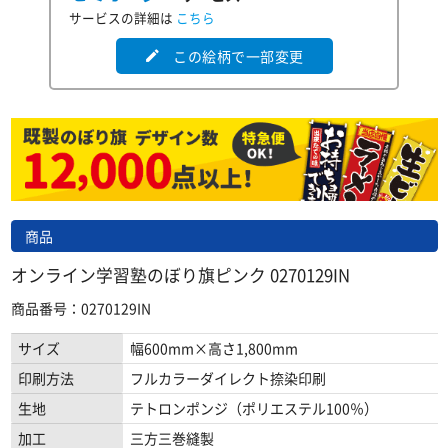
サービスの詳細は
こちら
この絵柄で一部変更
edit
商品
オンライン学習塾のぼり旗ピンク 0270129IN
商品番号：0270129IN
サイズ
幅600mm×高さ1,800mm
印刷方法
フルカラーダイレクト捺染印刷
生地
テトロンポンジ（ポリエステル100％）
加工
三方三巻縫製