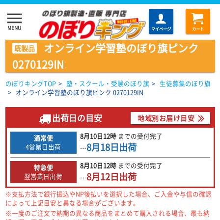
menu
MENU
マイページ
カート
オンライン学習塾のぼり旗ピンク
既製品
0270129IN
のぼりキングTOP
>
塾・スクール・受験のぼり旗
>
生徒募集のぼり旗
>
オンライン学習塾のぼり旗ピンク 0270129IN
出荷日の目安
地域別お届け目安
8月10日
12時
までの
受付完了
通常便
8月18日
出荷
4営業日出荷
…
8月10日
12時
までの
受付完了
特急便
8月12日
出荷
翌営業日出荷
…
※支払方法で銀行振込やNP後払いを選択した場合、ご入金や与信の確認
によって上記目安と異なる場合がございます。
※一度のご注文で納期の異なる商品をまとめて購入される場合、最も納