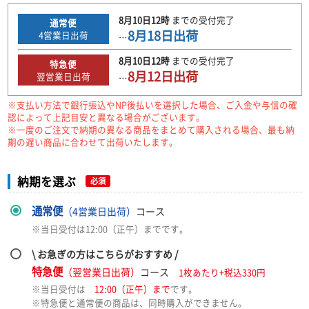
8月10日
12時
までの
受付完了
通常便
8月18日
出荷
4
営業日出荷
…
8月10日
12時
までの
受付完了
特急便
8月12日
出荷
翌営業日出荷
…
※支払い方法で銀行振込やNP後払いを選択した場合、ご入金や与信の確
認によって上記目安と異なる場合がございます。
※一度のご注文で納期の異なる商品をまとめて購入される場合、最も納
期の遅い商品に合わせて出荷いたします。
納期を選ぶ
必須
通常便
（4営業日出荷）
コース
※当日受付は12:00（正午）までです。
\ お急ぎの方はこちらがおすすめ /
特急便
（翌営業日出荷）
コース
1枚あたり+税込330円
※当日受付は
12:00（正午）まで
です。
※特急便と通常便の商品は、同時購入ができません。