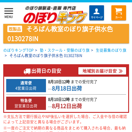
menu
MENU
マイページ
カート
そろばん教室のぼり旗子供水色
既製品
0130278IN
のぼりキングTOP
>
塾・スクール・受験のぼり旗
>
生徒募集のぼり旗
>
そろばん教室のぼり旗子供水色 0130278IN
出荷日の目安
地域別お届け目安
8月10日
12時
までの
受付完了
通常便
8月18日
出荷
4営業日出荷
…
8月10日
12時
までの
受付完了
特急便
8月12日
出荷
翌営業日出荷
…
※支払方法で銀行振込やNP後払いを選択した場合、ご入金や与信の確認
によって上記目安と異なる場合がございます。
※一度のご注文で納期の異なる商品をまとめて購入される場合、最も納