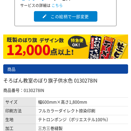
サービスの詳細は
こちら
この絵柄で一部変更
edit
商品
そろばん教室のぼり旗子供水色 0130278IN
商品番号：0130278IN
サイズ
幅600mm×高さ1,800mm
印刷方法
フルカラーダイレクト捺染印刷
生地
テトロンポンジ（ポリエステル100％）
加工
三方三巻縫製