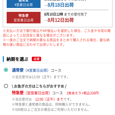
8月18日
出荷
4
営業日出荷
…
8月10日
12時
までの
受付完了
特急便
8月12日
出荷
翌営業日出荷
…
※支払い方法で銀行振込やNP後払いを選択した場合、ご入金や与信の確
認によって上記目安と異なる場合がございます。
※一度のご注文で納期の異なる商品をまとめて購入される場合、最も納
期の遅い商品に合わせて出荷いたします。
納期を選ぶ
必須
通常便
（4営業日出荷）
コース
※当日受付は12:00（正午）までです。
\ お急ぎの方はこちらがおすすめ /
特急便
（翌営業日出荷）
コース
1枚あたり+税込330円
※当日受付は
12:00（正午）まで
です。
※特急便と通常便の商品は、同時購入ができません。
※500枚以上ご注文の場合はご利用いただけません。