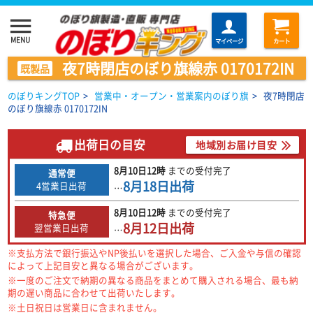
menu
MENU
マイページ
カート
夜7時閉店のぼり旗線赤 0170172IN
既製品
のぼりキングTOP
>
営業中・オープン・営業案内のぼり旗
>
夜7時閉店
のぼり旗線赤 0170172IN
出荷日の目安
地域別お届け目安
8月10日
12時
までの
受付完了
通常便
8月18日
出荷
4営業日出荷
…
8月10日
12時
までの
受付完了
特急便
8月12日
出荷
翌営業日出荷
…
※支払方法で銀行振込やNP後払いを選択した場合、ご入金や与信の確認
によって上記目安と異なる場合がございます。
※一度のご注文で納期の異なる商品をまとめて購入される場合、最も納
期の遅い商品に合わせて出荷いたします。
※土日祝日は営業日に含まれません。