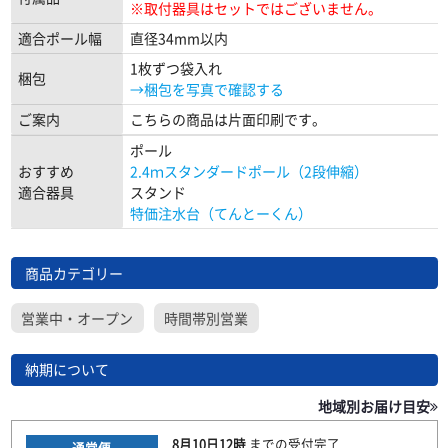
※取付器具はセットではございません。
適合ポール幅
直径34mm以内
1枚ずつ袋入れ
梱包
→梱包を写真で確認する
ご案内
こちらの商品は片面印刷です。
ポール
おすすめ
2.4ｍスタンダードポール（2段伸縮）
適合器具
スタンド
特価注水台（てんとーくん）
商品カテゴリー
営業中・オープン
時間帯別営業
納期について
地域別お届け目安
8月10日
12時
までの
受付完了
通常便