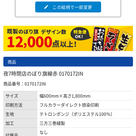
この絵柄で一部変更
edit
商品
夜7時閉店のぼり旗線赤 0170172IN
商品番号：0170172IN
サイズ
幅600mm×高さ1,800mm
印刷方法
フルカラーダイレクト捺染印刷
生地
テトロンポンジ（ポリエステル100％）
加工
三方三巻縫製
なし
付属品