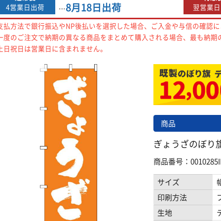
8月18日
出荷
4営業日出荷
翌営業日
…
支払方法で銀行振込やNP後払いを選択した場合、ご入金や与信の確認
一度のご注文で納期の異なる商品をまとめて購入される場合、最も納期
土日祝日は営業日に含まれません。
商品
ぎょうざのぼり旗 
商品番号：0010285I
サイズ
印刷方法
生地