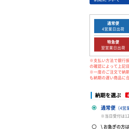
通常便
4
営業日出荷
特急便
翌営業日出荷
※支払い方法で銀行
の確認によって上記
※一度のご注文で納
も納期の遅い商品に
納期を選ぶ
通常便
（4営
※当日受付は1
\ お急ぎの方