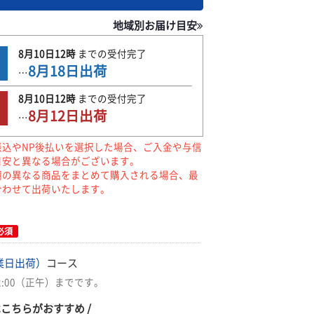
地域別お届け目安
8月10日
12時
までの
受付完了
8月18日
出荷
…
8月10日
12時
までの
受付完了
8月12日
出荷
…
振込やNP後払いを選択した場合、ご入金や与信
目安と異なる場合がございます。
期の異なる商品をまとめて購入される場合、最
合わせて出荷いたします。
必須
業日出荷）
コース
2:00（正午）までです。
はこちらがおすすめ /