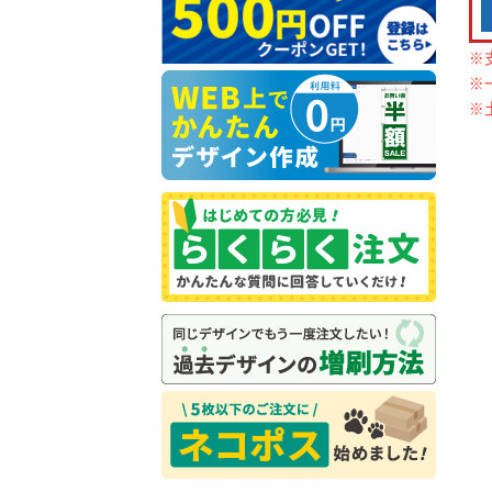
※
※
※