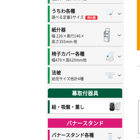
うちわ各種
選べる定番3サイズ
売れ筋
紙什器
幅 226×奥行146×
高さ355mm 他
椅子カバー各種
幅470×高620mm他
法被
幼児サイズ他計4種
幕取付器具
紐・吸盤・重し
バナースタンド
バナースタンド各種