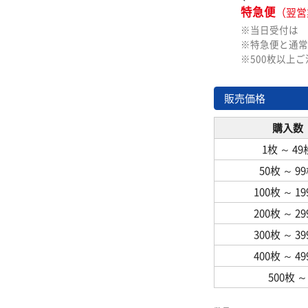
特急便
（翌営
※当日受付は
※特急便と通常
※500枚以上
販売価格
購入数
1枚
～
49
50枚
～
9
100枚
～
1
200枚
～
2
300枚
～
3
400枚
～
4
500枚
～