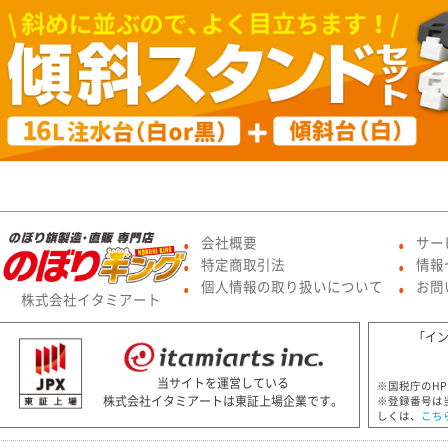
会社概要
サー
●
●
特定商取引法
情報
●
●
個人情報の取り扱いについて
お問
●
●
株式会社イタミアート
「イ
当サイトを運営している
※国税庁のH
株式会社イタミアートは東証上場企業です。
※登録番号は
しくは、
こち