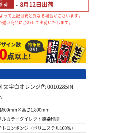
8月12日
出荷
出荷
…
によって上記目安と異なる場合がございます。
の遅い商品に合わせて出荷いたします。
文字白オレンジ色 0010285IN
N
幅600mm×高さ1,800mm
フルカラーダイレクト捺染印刷
テトロンポンジ（ポリエステル100％）