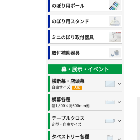
のぼり用ポール
のぼり用スタンド
ミニのぼり取付器具
取付補助器具
幕・展示・イベント
横断幕・店頭幕
自由サイズ
人気
横幕各種
幅1,800×高600mm他
テーブルクロス
定型・自由サイズ
タペストリー各種