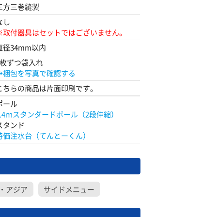
三方三巻縫製
なし
※取付器具はセットではございません。
直径34mm以内
1枚ずつ袋入れ
→梱包を写真で確認する
こちらの商品は片面印刷です。
ポール
2.4ｍスタンダードポール（2段伸縮）
スタンド
特価注水台（てんとーくん）
・アジア
サイドメニュー