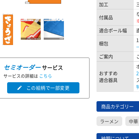
加工
付属品
適合ポール幅
梱包
ご案内
セミオーダー
サービス
おすすめ
サービスの詳細は
こちら
適合器具
この絵柄で一部変更
edit
商品カテゴリー
ラーメン
中華
納期について