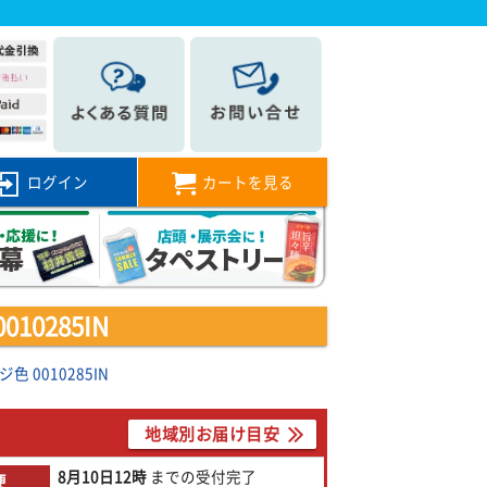
ログイン
カートを見る
0285IN
0010285IN
地域別お届け目安
8月10日
12時
までの
受付完了
便