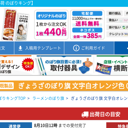
出荷 のぼりキング】
注文
入稿用
テンプレート
ご利用ガイド
ぎょうざのぼり旗 文字白オレンジ色 001
既製品
ぼりキングTOP
>
ラーメンのぼり旗
>
ぎょうざのぼり旗 文字白オレンジ色 
出荷日の目安
8月10日
12時
までの
受付完了
通常便
特急