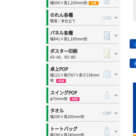
幅600×高1,200mm他
人気
のれん各種
簡易／本仕立て
パネル各種
幅841×高1,189mm他
ポスター印刷
A3~A0、B3~B0
卓上POP
幅121×奥行67×高さ138mm
他
NEW
スイングPOP
φ70mm他
NEW
タオル
幅200×高200mm他
トートバッグ
幅280×高340mm他