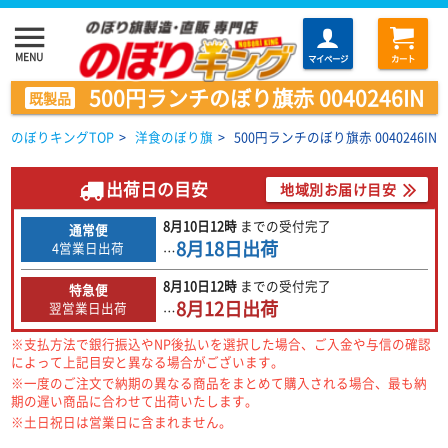
menu
MENU
マイページ
カート
500円ランチのぼり旗赤 0040246IN
既製品
のぼりキングTOP
>
洋食のぼり旗
>
500円ランチのぼり旗赤 0040246IN
出荷日の目安
地域別お届け目安
8月10日
12時
までの
受付完了
通常便
8月18日
出荷
4営業日出荷
…
8月10日
12時
までの
受付完了
特急便
8月12日
出荷
翌営業日出荷
…
※支払方法で銀行振込やNP後払いを選択した場合、ご入金や与信の確認
によって上記目安と異なる場合がございます。
※一度のご注文で納期の異なる商品をまとめて購入される場合、最も納
期の遅い商品に合わせて出荷いたします。
※土日祝日は営業日に含まれません。