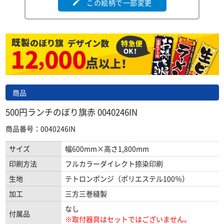
この絵柄で一部変更
edit
商品
500円ランチのぼり旗赤 0040246IN
商品番号：0040246IN
サイズ
幅600mm×高さ1,800mm
印刷方法
フルカラーダイレクト捺染印刷
生地
テトロンポンジ（ポリエステル100％）
加工
三方三巻縫製
なし
付属品
※取付器具はセットではございません。