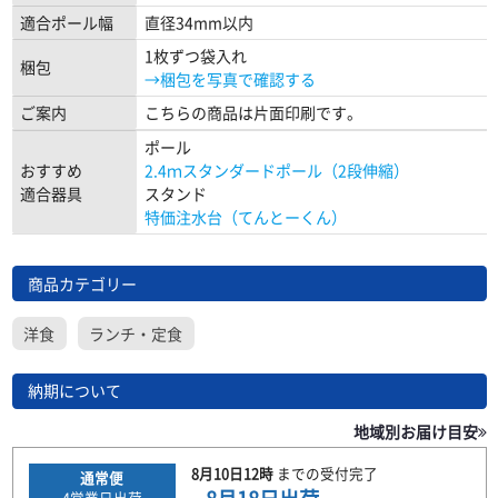
適合ポール幅
直径34mm以内
1枚ずつ袋入れ
梱包
→梱包を写真で確認する
ご案内
こちらの商品は片面印刷です。
ポール
おすすめ
2.4ｍスタンダードポール（2段伸縮）
適合器具
スタンド
特価注水台（てんとーくん）
商品カテゴリー
洋食
ランチ・定食
納期について
地域別お届け目安
8月10日
12時
までの
受付完了
通常便
4
営業日出荷