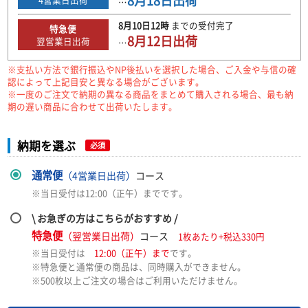
8月18日
出荷
…
8月10日
12時
までの
受付完了
特急便
8月12日
出荷
翌営業日出荷
…
※支払い方法で銀行振込やNP後払いを選択した場合、ご入金や与信の確
認によって上記目安と異なる場合がございます。
※一度のご注文で納期の異なる商品をまとめて購入される場合、最も納
期の遅い商品に合わせて出荷いたします。
納期を選ぶ
必須
通常便
（4営業日出荷）
コース
※当日受付は12:00（正午）までです。
\ お急ぎの方はこちらがおすすめ /
特急便
（翌営業日出荷）
コース
1枚あたり+税込330円
※当日受付は
12:00（正午）まで
です。
※特急便と通常便の商品は、同時購入ができません。
※500枚以上ご注文の場合はご利用いただけません。