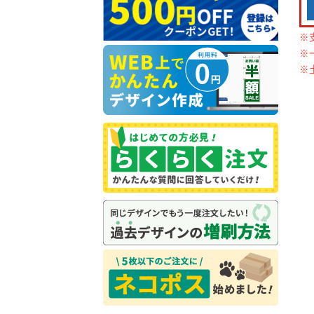
※
※
※