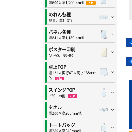
幅600×高1,200mm他
人気
のれん各種
簡易／本仕立て
パネル各種
幅841×高1,189mm他
ポスター印刷
A3~A0、B3~B0
卓上POP
幅121×奥行67×高さ138mm
他
NEW
スイングPOP
φ70mm他
NEW
タオル
幅200×高200mm他
トートバッグ
幅280×高340mm他