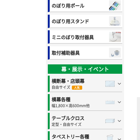
のぼり用ポール
のぼり用スタンド
ミニのぼり取付器具
取付補助器具
幕・展示・イベント
横断幕・店頭幕
自由サイズ
人気
横幕各種
幅1,800×高600mm他
テーブルクロス
定型・自由サイズ
タペストリー各種