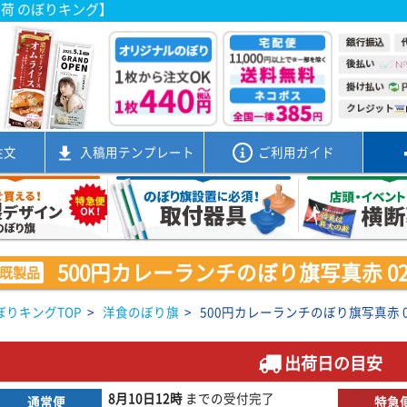
出荷 のぼりキング】
注文
入稿用
テンプレート
ご利用ガイド
500円カレーランチのぼり旗写真赤 0220
既製品
ぼりキングTOP
>
洋食のぼり旗
>
500円カレーランチのぼり旗写真赤 022
出荷日の目安
8月10日
12時
までの
受付完了
通常便
特急