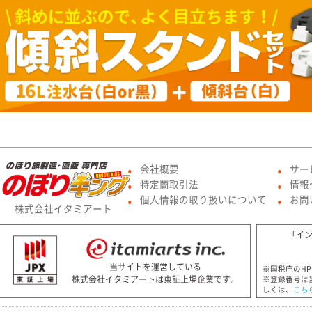
会社概要
サー
●
●
特定商取引法
情報
●
●
個人情報の取り扱いについて
お問
●
●
株式会社イタミアート
「イ
当サイトを運営している
※国税庁のH
株式会社イタミアートは東証上場企業です。
※登録番号は
しくは、
こち