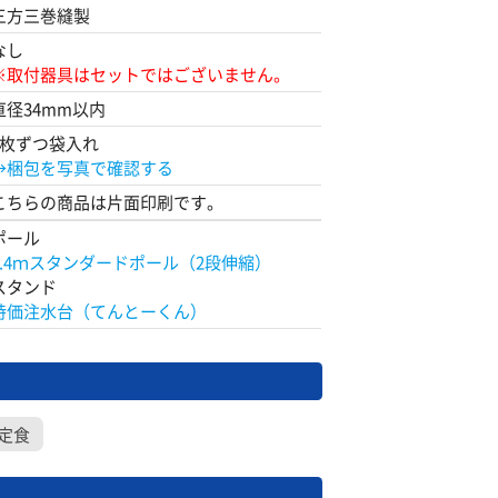
三方三巻縫製
なし
※取付器具はセットではございません。
直径34mm以内
1枚ずつ袋入れ
→梱包を写真で確認する
こちらの商品は片面印刷です。
ポール
2.4ｍスタンダードポール（2段伸縮）
スタンド
特価注水台（てんとーくん）
定食