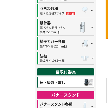
うちわ各種
選べる定番3サイズ
売れ筋
紙什器
幅 226×奥行146×
高さ355mm 他
椅子カバー各種
幅470×高620mm他
法被
幼児サイズ他計4種
幕取付器具
紐・吸盤・重し
バナースタンド
バナースタンド各種