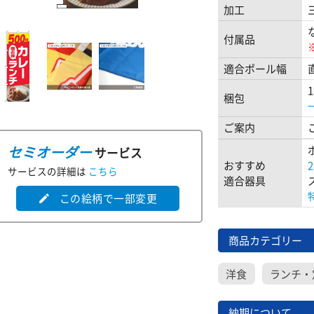
加工
付属品
適合ポール幅
梱包
ご案内
セミオーダー
サービス
おすすめ
サービスの詳細は
こちら
適合器具
この絵柄で一部変更
edit
商品カテゴリー
洋食
ランチ・
納期について