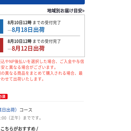
地域別お届け目安
8月10日
12時
までの
受付完了
8月18日
出荷
…
8月10日
12時
までの
受付完了
8月12日
出荷
…
振込やNP後払いを選択した場合、ご入金や与信
目安と異なる場合がございます。
期の異なる商品をまとめて購入される場合、最
合わせて出荷いたします。
必須
業日出荷）
コース
2:00（正午）までです。
はこちらがおすすめ /