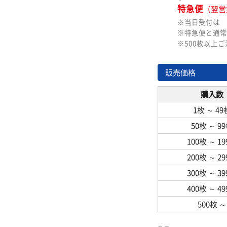
特急便
（翌営
※当日受付は
※特急便と通常
※500枚以上
販売価格
購入数
1枚
～
49
50枚
～
9
100枚
～
1
200枚
～
2
300枚
～
3
400枚
～
4
500枚
～