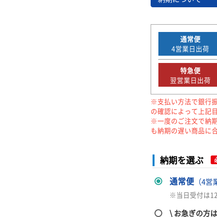
通常便
4
営業日出荷
特急便
翌営業日出荷
※支払い方法で銀行
の確認によって上記
※一度のご注文で納
も納期の遅い商品に
納期を選ぶ
通常便
（4営
※当日受付は1
\ お急ぎの方