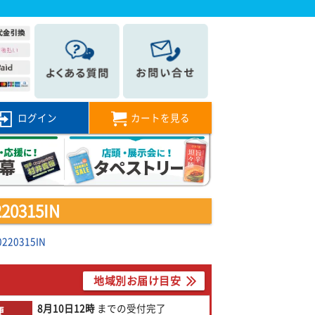
ログイン
カートを見る
315IN
0315IN
地域別お届け目安
8月10日
12時
までの
受付完了
便