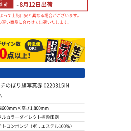
8月12日
出荷
出荷
…
によって上記目安と異なる場合がございます。
の遅い商品に合わせて出荷いたします。
チのぼり旗写真赤 0220315IN
N
幅600mm×高さ1,800mm
フルカラーダイレクト捺染印刷
テトロンポンジ（ポリエステル100％）