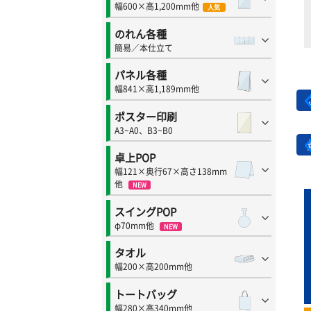
幅600×高1,200mm他
人気
のれん各種
簡易／本仕立て
パネル各種
幅841×高1,189mm他
ポスター印刷
A3~A0、B3~B0
卓上POP
幅121×奥行67×高さ138mm
他
NEW
スイングPOP
φ70mm他
NEW
タオル
幅200×高200mm他
トートバッグ
幅280×高340mm他