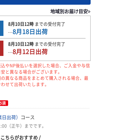
地域別お届け目安
8月10日
12時
までの
受付完了
8月18日
出荷
…
8月10日
12時
までの
受付完了
8月12日
出荷
…
振込やNP後払いを選択した場合、ご入金や与信
目安と異なる場合がございます。
期の異なる商品をまとめて購入される場合、最
合わせて出荷いたします。
必須
業日出荷）
コース
2:00（正午）までです。
はこちらがおすすめ /