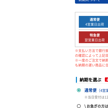
通常便
4
営業日出荷
特急便
翌営業日出荷
※支払い方法で銀行
の確認によって上記
※一度のご注文で納
も納期の遅い商品に
納期を選ぶ
通常便
（4営
※当日受付は1
\ お急ぎの方