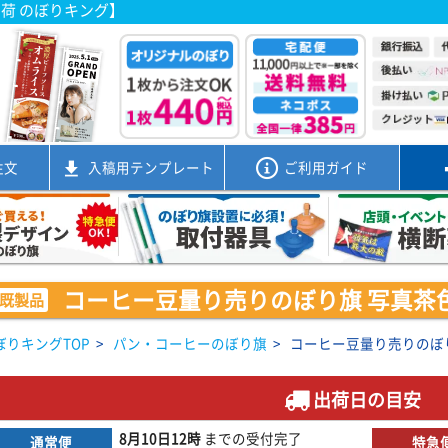
出荷 のぼりキング】
注文
入稿用
テンプレート
ご利用ガイド
コーヒー豆量り売りのぼり旗 写真茶色 02
既製品
ぼりキングTOP
>
パン・コーヒーのぼり旗
>
コーヒー豆量り売りのぼり旗 
出荷日の目安
8月10日
12時
までの
受付完了
通常便
特急