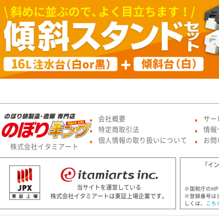
会社概要
サー
●
●
特定商取引法
情報
●
●
個人情報の取り扱いについて
お問
●
●
株式会社イタミアート
「イ
当サイトを運営している
※国税庁のH
株式会社イタミアートは東証上場企業です。
※登録番号は
しくは、
こち