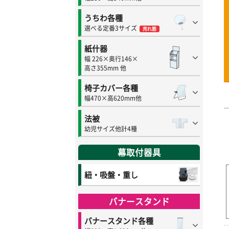
うちわ各種
選べる定番3サイズ
売れ筋
紙什器
幅 226×奥行146×
高さ355mm 他
椅子カバー各種
幅470×高620mm他
法被
幼児サイズ他計4種
幕取付器具
紐・吸盤・重し
バナースタンド
バナースタンド各種