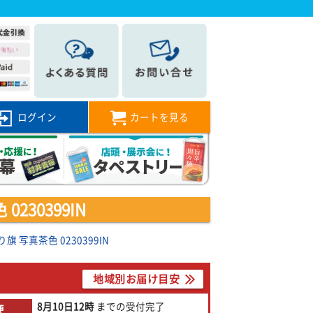
ログイン
カートを見る
30399IN
写真茶色 0230399IN
地域別お届け目安
8月10日
12時
までの
受付完了
便