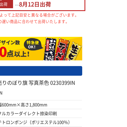
8月12日
出荷
出荷
…
によって上記目安と異なる場合がございます。
の遅い商品に合わせて出荷いたします。
のぼり旗 写真茶色 0230399IN
N
幅600mm×高さ1,800mm
フルカラーダイレクト捺染印刷
テトロンポンジ（ポリエステル100％）