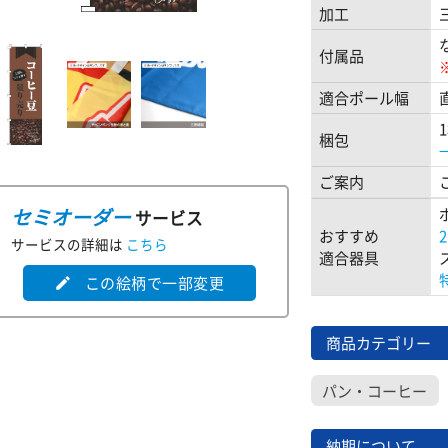
加工
付属品
適合ポール幅
梱包
ご案内
セミオーダー
サービス
おすすめ
サービスの詳細は
こちら
適合器具
この絵柄で一部変更
edit
商品カテゴリー
パン・コーヒー
納期について