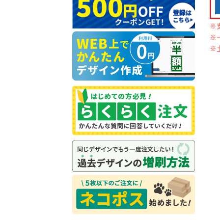
※
※
※