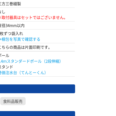
三方三巻縫製
なし
※取付器具はセットではございません。
直径34mm以内
1枚ずつ袋入れ
→梱包を写真で確認する
こちらの商品は片面印刷です。
ポール
2.4ｍスタンダードポール（2段伸縮）
スタンド
特価注水台（てんとーくん）
食料品販売