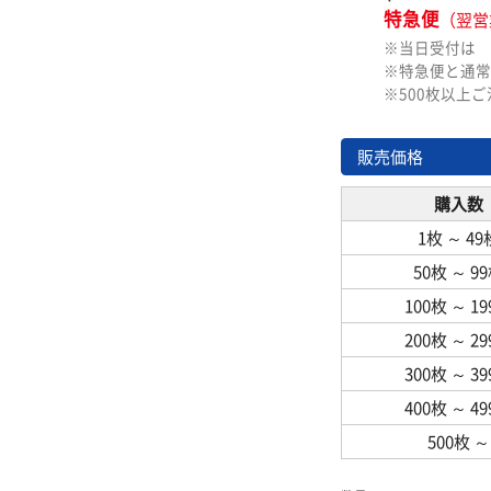
特急便
（翌営
※当日受付は
※特急便と通常
※500枚以上
販売価格
購入数
1枚
～
49
50枚
～
9
100枚
～
1
200枚
～
2
300枚
～
3
400枚
～
4
500枚
～