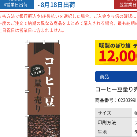
8月18日
出荷
4営業日出荷
翌営業日
…
支払方法で銀行振込やNP後払いを選択した場合、ご入金や与信の確認
一度のご注文で納期の異なる商品をまとめて購入される場合、最も納期
土日祝日は営業日に含まれません。
商品
コーヒー豆量り売り
商品番号：0230399I
サイズ
印刷方法
生地