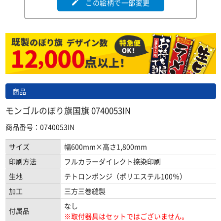
この絵柄で一部変更
edit
商品
モンゴルのぼり旗国旗 0740053IN
商品番号：0740053IN
サイズ
幅600mm×高さ1,800mm
印刷方法
フルカラーダイレクト捺染印刷
生地
テトロンポンジ（ポリエステル100％）
加工
三方三巻縫製
なし
付属品
※取付器具はセットではございません。