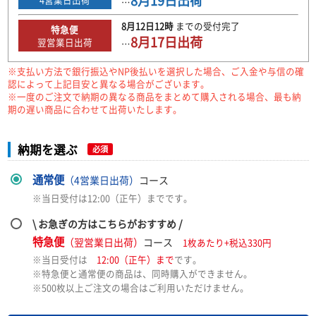
8月19日
出荷
…
8月12日
12時
までの
受付完了
特急便
8月17日
出荷
翌営業日出荷
…
※支払い方法で銀行振込やNP後払いを選択した場合、ご入金や与信の確
認によって上記目安と異なる場合がございます。
※一度のご注文で納期の異なる商品をまとめて購入される場合、最も納
期の遅い商品に合わせて出荷いたします。
納期を選ぶ
必須
通常便
（4営業日出荷）
コース
※当日受付は12:00（正午）までです。
\ お急ぎの方はこちらがおすすめ /
特急便
（翌営業日出荷）
コース
1枚あたり+税込330円
※当日受付は
12:00（正午）まで
です。
※特急便と通常便の商品は、同時購入ができません。
※500枚以上ご注文の場合はご利用いただけません。