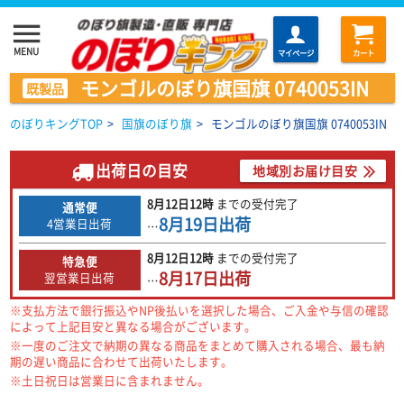
menu
MENU
マイページ
カート
モンゴルのぼり旗国旗 0740053IN
既製品
のぼりキングTOP
>
国旗のぼり旗
>
モンゴルのぼり旗国旗 0740053IN
出荷日の目安
地域別お届け目安
8月12日
12時
までの
受付完了
通常便
8月19日
出荷
4営業日出荷
…
8月12日
12時
までの
受付完了
特急便
8月17日
出荷
翌営業日出荷
…
※支払方法で銀行振込やNP後払いを選択した場合、ご入金や与信の確認
によって上記目安と異なる場合がございます。
※一度のご注文で納期の異なる商品をまとめて購入される場合、最も納
期の遅い商品に合わせて出荷いたします。
※土日祝日は営業日に含まれません。