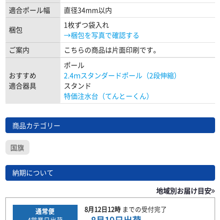
適合ポール幅
直径34mm以内
1枚ずつ袋入れ
梱包
→梱包を写真で確認する
ご案内
こちらの商品は片面印刷です。
ポール
おすすめ
2.4ｍスタンダードポール（2段伸縮）
適合器具
スタンド
特価注水台（てんとーくん）
商品カテゴリー
国旗
納期について
地域別お届け目安
8月12日
12時
までの
受付完了
通常便
4
営業日出荷