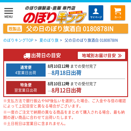
menu
MENU
マイページ
カート
父の日のぼり旗酒白 0180878IN
既製品
のぼりキングTOP
>
夏のぼり旗
>
父の日のぼり旗酒白 0180878IN
出荷日の目安
地域別お届け目安
8月10日
12時
までの
受付完了
通常便
8月18日
出荷
4営業日出荷
…
8月10日
12時
までの
受付完了
特急便
8月12日
出荷
翌営業日出荷
…
※支払方法で銀行振込やNP後払いを選択した場合、ご入金や与信の確認
によって上記目安と異なる場合がございます。
※一度のご注文で納期の異なる商品をまとめて購入される場合、最も納
期の遅い商品に合わせて出荷いたします。
※土日祝日は営業日に含まれません。