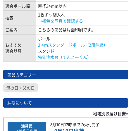
適合ポール幅
直径34mm以内
1枚ずつ袋入れ
梱包
→梱包を写真で確認する
ご案内
こちらの商品は片面印刷です。
ポール
おすすめ
2.4ｍスタンダードポール（2段伸縮）
適合器具
スタンド
特価注水台（てんとーくん）
商品カテゴリー
母の日・父の日
納期について
地域別お届け目安
8月10日
12時
までの
受付完了
通常便
4
営業日出荷