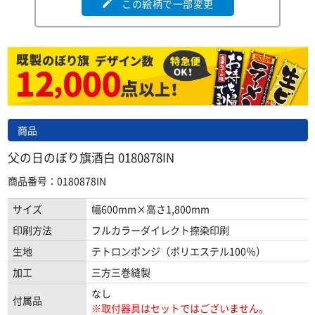
この絵柄で一部変更
edit
商品
父の日のぼり旗酒白 0180878IN
商品番号：0180878IN
サイズ
幅600mm×高さ1,800mm
印刷方法
フルカラーダイレクト捺染印刷
生地
テトロンポンジ（ポリエステル100％）
加工
三方三巻縫製
なし
付属品
※取付器具はセットではございません。