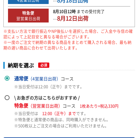
8月18日
出荷
…
8月10日
12時
までの
受付完了
特急便
8月12日
出荷
翌営業日出荷
…
※支払い方法で銀行振込やNP後払いを選択した場合、ご入金や与信の確
認によって上記目安と異なる場合がございます。
※一度のご注文で納期の異なる商品をまとめて購入される場合、最も納
期の遅い商品に合わせて出荷いたします。
納期を選ぶ
必須
通常便
（4営業日出荷）
コース
※当日受付は12:00（正午）までです。
\ お急ぎの方はこちらがおすすめ /
特急便
（翌営業日出荷）
コース
1枚あたり+税込330円
※当日受付は
12:00（正午）まで
です。
※特急便と通常便の商品は、同時購入ができません。
※500枚以上ご注文の場合はご利用いただけません。