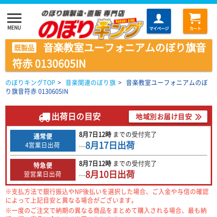
menu
MENU
マイページ
カート
音楽教室ユーフォニアムのぼり旗音
既製品
符赤 0130605IN
のぼりキングTOP
>
音楽関連のぼり旗
>
音楽教室ユーフォニアムのぼ
り旗音符赤 0130605IN
出荷日の目安
地域別お届け目安
8月7日
12時
までの
受付完了
通常便
8月17日
出荷
4営業日出荷
…
8月7日
12時
までの
受付完了
特急便
8月10日
出荷
翌営業日出荷
…
※支払方法で銀行振込やNP後払いを選択した場合、ご入金や与信の確認
によって上記目安と異なる場合がございます。
※一度のご注文で納期の異なる商品をまとめて購入される場合、最も納