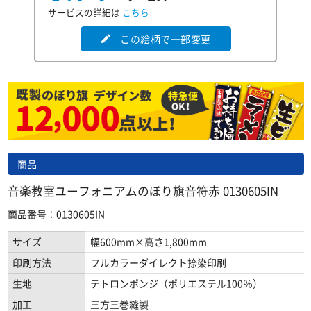
サービスの詳細は
こちら
この絵柄で一部変更
edit
商品
音楽教室ユーフォニアムのぼり旗音符赤 0130605IN
商品番号：0130605IN
サイズ
幅600mm×高さ1,800mm
印刷方法
フルカラーダイレクト捺染印刷
生地
テトロンポンジ（ポリエステル100％）
加工
三方三巻縫製