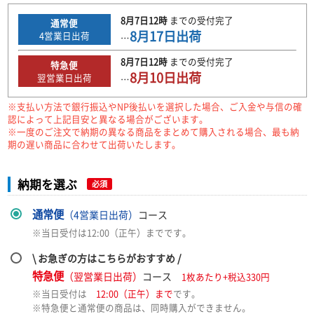
8月7日
12時
までの
受付完了
通常便
8月17日
出荷
4
営業日出荷
…
8月7日
12時
までの
受付完了
特急便
8月10日
出荷
翌営業日出荷
…
※支払い方法で銀行振込やNP後払いを選択した場合、ご入金や与信の確
認によって上記目安と異なる場合がございます。
※一度のご注文で納期の異なる商品をまとめて購入される場合、最も納
期の遅い商品に合わせて出荷いたします。
納期を選ぶ
必須
通常便
（4営業日出荷）
コース
※当日受付は12:00（正午）までです。
\ お急ぎの方はこちらがおすすめ /
特急便
（翌営業日出荷）
コース
1枚あたり+税込330円
※当日受付は
12:00（正午）まで
です。
※特急便と通常便の商品は、同時購入ができません。