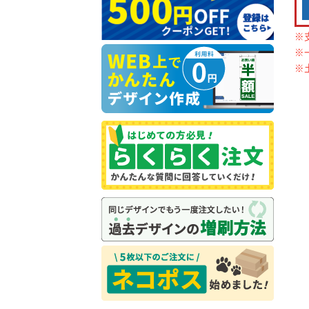
※
※
※