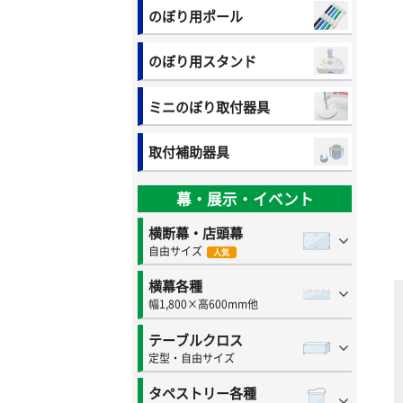
のぼり用ポール
のぼり用スタンド
ミニのぼり取付器具
取付補助器具
幕・展示・イベント
横断幕・店頭幕
自由サイズ
人気
横幕各種
幅1,800×高600mm他
テーブルクロス
定型・自由サイズ
タペストリー各種