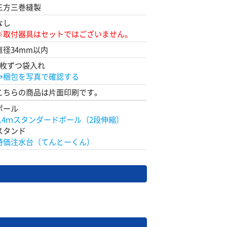
三方三巻縫製
なし
※取付器具はセットではございません。
直径34mm以内
1枚ずつ袋入れ
→梱包を写真で確認する
こちらの商品は片面印刷です。
ポール
2.4ｍスタンダードポール（2段伸縮）
スタンド
特価注水台（てんとーくん）