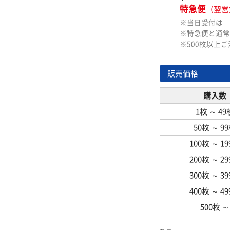
特急便
（翌営
※当日受付は
※特急便と通常
※500枚以上
販売価格
購入数
1枚
～
49
50枚
～
9
100枚
～
1
200枚
～
2
300枚
～
3
400枚
～
4
500枚
～