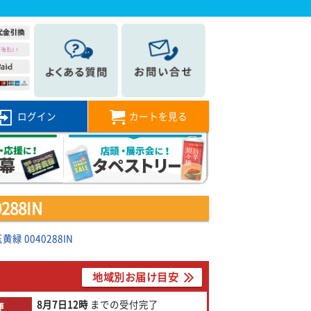
ログイン
カートを見る
88IN
 0040288IN
地域別お届け目安
8月7日
12時
までの
受付完了
便