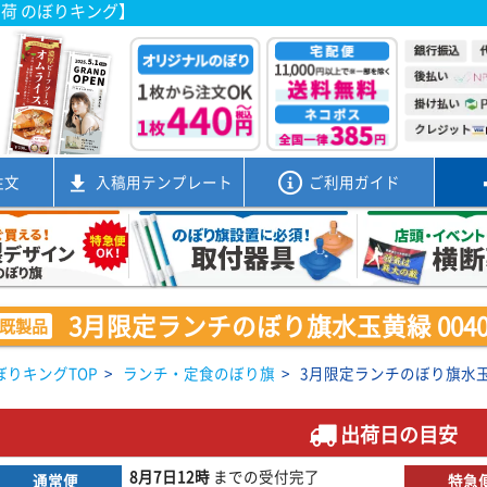
出荷 のぼりキング】
注文
入稿用
テンプレート
ご利用ガイド
3月限定ランチのぼり旗水玉黄緑 00402
既製品
ぼりキングTOP
>
ランチ・定食のぼり旗
>
3月限定ランチのぼり旗水玉黄緑
出荷日の目安
8月7日
12時
までの
受付完了
通常便
特急