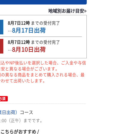
地域別お届け目安
8月7日
12時
までの
受付完了
8月17日
出荷
…
8月7日
12時
までの
受付完了
8月10日
出荷
…
振込やNP後払いを選択した場合、ご入金や与信
目安と異なる場合がございます。
期の異なる商品をまとめて購入される場合、最
合わせて出荷いたします。
必須
業日出荷）
コース
2:00（正午）までです。
はこちらがおすすめ /