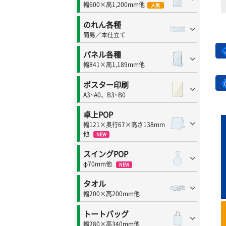
幅600×高1,200mm他
人気
のれん各種
簡易／本仕立て
パネル各種
幅841×高1,189mm他
ポスター印刷
A3~A0、B3~B0
卓上POP
幅121×奥行67×高さ138mm
他
NEW
スイングPOP
φ70mm他
NEW
タオル
幅200×高200mm他
トートバッグ
幅280×高340mm他