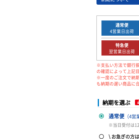
通常便
4
営業日出荷
特急便
翌営業日出荷
※支払い方法で銀行
の確認によって上記
※一度のご注文で納
も納期の遅い商品に
納期を選ぶ
通常便
（4営
※当日受付は1
\ お急ぎの方