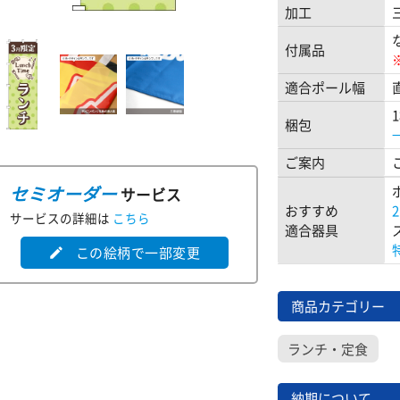
加工
付属品
適合ポール幅
梱包
ご案内
セミオーダー
サービス
おすすめ
サービスの詳細は
こちら
適合器具
この絵柄で一部変更
edit
商品カテゴリー
ランチ・定食
納期について