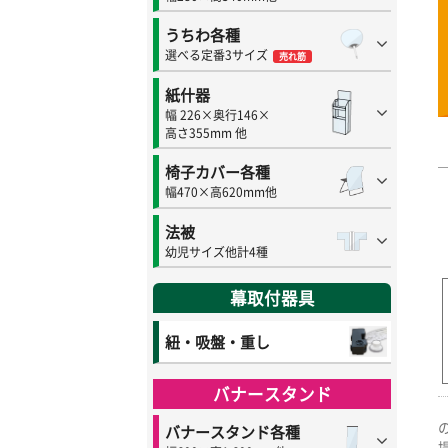
うちわ各種
選べる定番3サイズ
売れ筋
紙什器
幅 226×奥行146×
高さ355mm 他
椅子カバー各種
幅470×高620mm他
法被
幼児サイズ他計4種
幕取付器具
紐・吸盤・重し
バナースタンド
バナースタンド各種