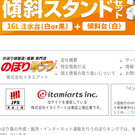
会社概要
サー
●
●
特定商取引法
情報
●
●
個人情報の取り扱いについて
お問
●
●
株式会社イタミアート
「イ
当サイトを運営している
※国税庁のH
株式会社イタミアートは東証上場企業です。
※登録番号は
しくは、
こち
のぼり旗の作成・販売・インターネット通販を行うのぼりキングでは、
提供しています。