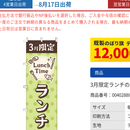
8月17日
出荷
4営業日出荷
翌営業日
…
支払方法で銀行振込やNP後払いを選択した場合、ご入金や与信の確認
一度のご注文で納期の異なる商品をまとめて購入される場合、最も納期
土日祝日は営業日に含まれません。
商品
3月限定ランチのぼ
商品番号：0040288I
サイズ
印刷方法
生地