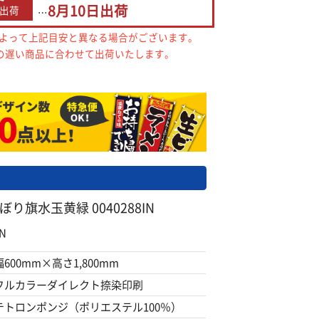
8月10日
出荷
出荷
…
によって上記目安と異なる場合がございます。
の遅い商品に合わせて出荷いたします。
り旗水玉黄緑 0040288IN
N
幅600mm×高さ1,800mm
フルカラーダイレクト捺染印刷
テトロンポンジ（ポリエステル100％）