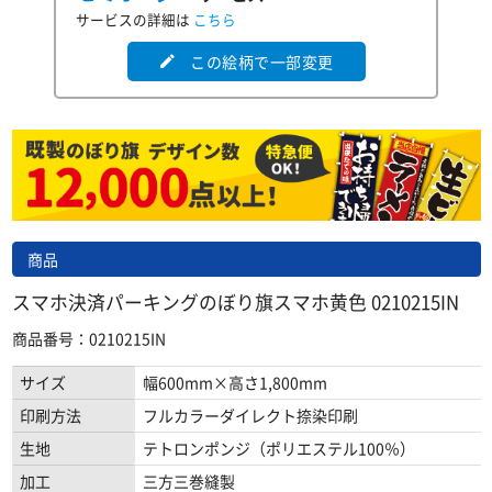
サービスの詳細は
こちら
この絵柄で一部変更
edit
商品
スマホ決済パーキングのぼり旗スマホ黄色 0210215IN
商品番号：0210215IN
サイズ
幅600mm×高さ1,800mm
印刷方法
フルカラーダイレクト捺染印刷
生地
テトロンポンジ（ポリエステル100％）
加工
三方三巻縫製