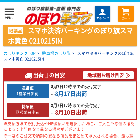
menu
MENU
マイページ
カート
スマホ決済パーキングのぼり旗スマ
既製品
ホ黄色 0210215IN
のぼりキングTOP
>
駐車場のぼり旗
>
スマホ決済パーキングのぼり旗
スマホ黄色 0210215IN
出荷日の目安
地域別お届け目安
8月7日
12時
までの
受付完了
通常便
8月17日
出荷
4営業日出荷
…
8月7日
12時
までの
受付完了
特急便
8月10日
出荷
翌営業日出荷
…
※支払方法で銀行振込やNP後払いを選択した場合、ご入金や与信の確認
によって上記目安と異なる場合がございます。
※一度のご注文で納期の異なる商品をまとめて購入される場合、最も納