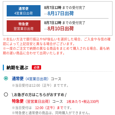
8月7日
12時
までの
受付完了
通常便
8月17日
出荷
4
営業日出荷
…
8月7日
12時
までの
受付完了
特急便
8月10日
出荷
翌営業日出荷
…
※支払い方法で銀行振込やNP後払いを選択した場合、ご入金や与信の確
認によって上記目安と異なる場合がございます。
※一度のご注文で納期の異なる商品をまとめて購入される場合、最も納
期の遅い商品に合わせて出荷いたします。
納期を選ぶ
必須
通常便
（4営業日出荷）
コース
※当日受付は12:00（正午）までです。
\ お急ぎの方はこちらがおすすめ /
特急便
（翌営業日出荷）
コース
1枚あたり+税込330円
※当日受付は
12:00（正午）まで
です。
※特急便と通常便の商品は、同時購入ができません。