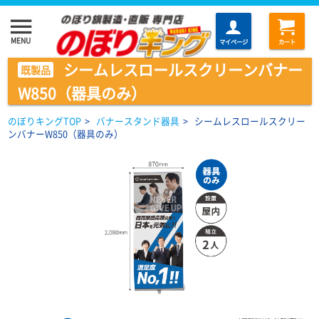
menu
MENU
マイページ
カート
シームレスロールスクリーンバナー
既製品
W850（器具のみ）
のぼりキングTOP
>
バナースタンド器具
>
シームレスロールスクリー
ンバナーW850（器具のみ）