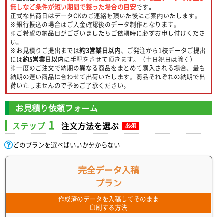
無しなど条件が短い期間で整った場合の目安
です。
正式な出荷日はデータOKのご連絡を頂いた後にご案内いたします。
※銀行振込の場合はご入金確認後のデータ制作となります。
※ご希望の納品日がございましたらご依頼時に必ずお申し付けくださ
い。
※お見積りご提出までは
約3営業日以内
、ご発注から1校データご提出
には
約5営業日以内
に手配をさせて頂きます。（土日祝日は除く）
※一度のご注文で納期の異なる商品をまとめて購入される場合、最も
納期の遅い商品に合わせて出荷いたします。商品それぞれの納期で出
荷いたしませんので予めご了承ください。
お見積り依頼フォーム
1
ステップ
注文方法を選ぶ
必須
どのプランを選べばいいか分からない
完全データ入稿
プラン
作成済のデータを入稿してそのまま
印刷する方法