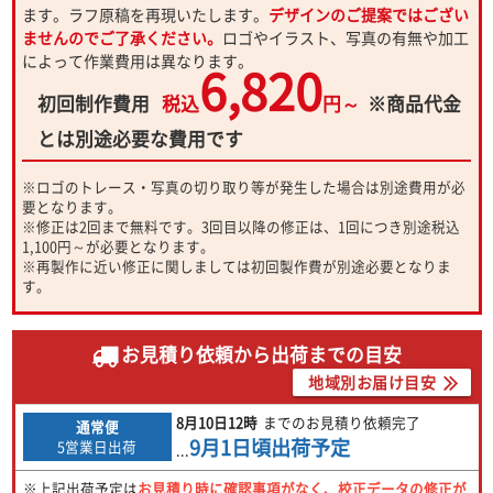
ます。ラフ原稿を再現いたします。
デザインのご提案ではござい
ませんのでご了承ください。
ロゴやイラスト、写真の有無や加工
によって作業費用は異なります。
6,820
初回制作費用
税込
円～
※商品代金
とは別途必要な費用です
※ロゴのトレース・写真の切り取り等が発生した場合は別途費用が必
要となります。
※修正は2回まで無料です。3回目以降の修正は、1回につき別途税込
1,100円～が必要となります。
※再製作に近い修正に関しましては初回製作費が別途必要となりま
す。
お見積り依頼から出荷までの目安
地域別お届け目安
8月10日
12時
までのお見積り依頼完了
通常便
9月1日
頃出荷予定
5営業日出荷
...
※上記出荷予定は
お見積り時に確認事項がなく、校正データの修正が