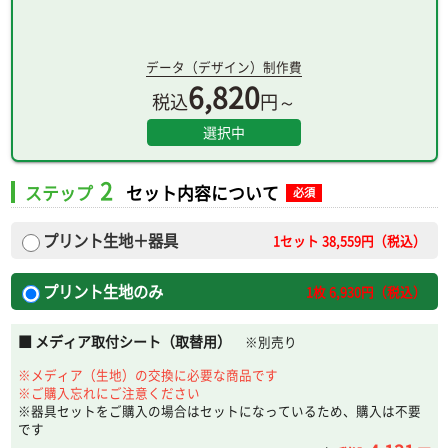
データ（デザイン）制作費
6,820
税込
円～
選択中
2
ステップ
セット内容について
必須
プリント生地＋器具
1セット
38,559
円（税込）
プリント生地のみ
1枚
6,930
円（税込）
■ メディア取付シート（取替用）
※別売り
※メディア（生地）の交換に必要な商品です
※ご購入忘れにご注意ください
※器具セットをご購入の場合はセットになっているため、購入は不要
です