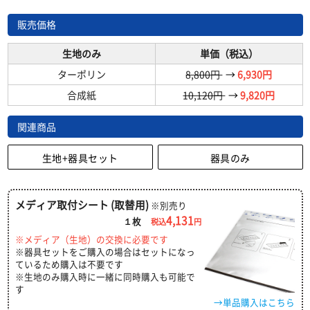
販売価格
生地のみ
単価（税込）
ターポリン
8,800円
→
6,930円
合成紙
10,120円
→
9,820円
関連商品
生地+器具セット
器具のみ
メディア取付シート (取替用)
※別売り
4,131
１枚
税込
円
※メディア（生地）の交換に必要です
※器具セットをご購入の場合はセットになっ
ているため購入は不要です
※生地のみ購入時に一緒に同時購入も可能で
す
→単品購入はこちら