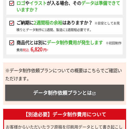
ロゴ
や
イラスト
が入る場合、その
データは準備できて
いますか？
ご納期に
2週間程の余裕
はありますか？
※目安としてお見
積りとデータ制作に1週間、製造に1週間程必要です。
商品代とは別に
データ制作費用が発生します
※初回制作
6,820
費用
税込
円~
※データ制作依頼プランについての概要はこちらでご確認い
ただけます。
データ制作依頼プランとは
open_in_new
【別途必要】データ制作費用について
お客様からいただいたラフ原稿を印刷用データとして書き起こし