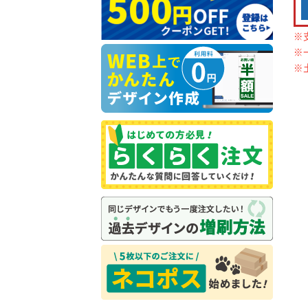
※
※
※