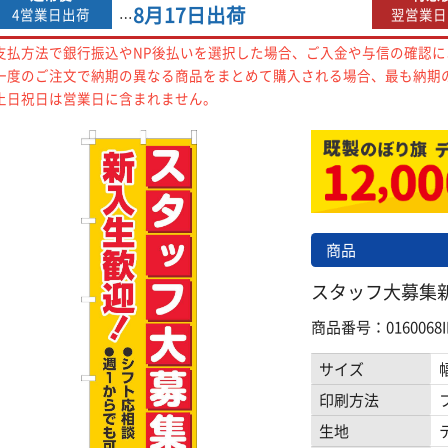
8月17日
出荷
4営業日出荷
翌営業日
…
支払方法で銀行振込やNP後払いを選択した場合、ご入金や与信の確認
一度のご注文で納期の異なる商品をまとめて購入される場合、最も納期
土日祝日は営業日に含まれません。
商品
スタッフ大募集新入
商品番号：0160068I
サイズ
印刷方法
生地