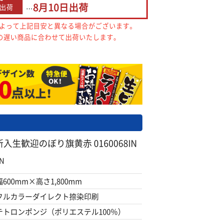
8月10日
出荷
出荷
…
によって上記目安と異なる場合がございます。
の遅い商品に合わせて出荷いたします。
生歓迎のぼり旗黄赤 0160068IN
N
幅600mm×高さ1,800mm
フルカラーダイレクト捺染印刷
テトロンポンジ（ポリエステル100％）