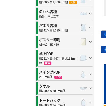
幅600×高1,200mm他
人気
のれん各種
簡易／本仕立て
パネル各種
幅841×高1,189mm他
ポスター印刷
A3~A0、B3~B0
卓上POP
幅121×奥行67×高さ138mm
他
NEW
スイングPOP
φ70mm他
NEW
タオル
幅200×高200mm他
トートバッグ
幅280×高340mm他