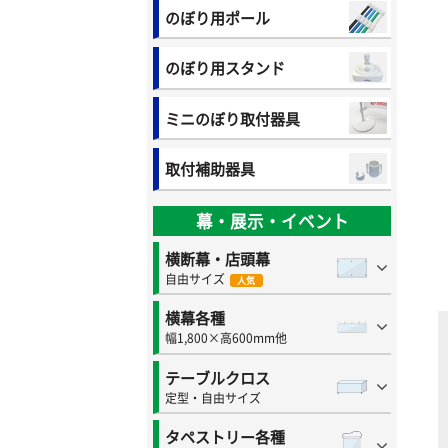
のぼり用ポール
のぼり用スタンド
ミニのぼり取付器具
取付補助器具
幕・展示・イベント
横断幕・店頭幕
自由サイズ
人気
横幕各種
幅1,800×高600mm他
テーブルクロス
定型・自由サイズ
タペストリー各種