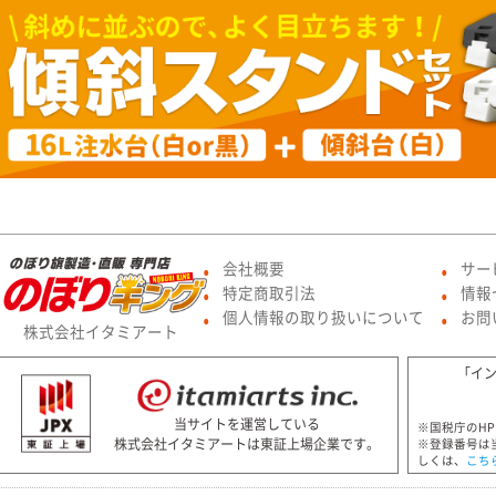
会社概要
サー
●
●
特定商取引法
情報
●
●
個人情報の取り扱いについて
お問
●
●
株式会社イタミアート
「イ
当サイトを運営している
※国税庁のH
株式会社イタミアートは東証上場企業です。
※登録番号は
しくは、
こち