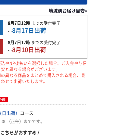
地域別お届け目安
8月7日
12時
までの
受付完了
8月17日
出荷
…
8月7日
12時
までの
受付完了
8月10日
出荷
…
振込やNP後払いを選択した場合、ご入金や与信
目安と異なる場合がございます。
期の異なる商品をまとめて購入される場合、最
合わせて出荷いたします。
必須
業日出荷）
コース
2:00（正午）までです。
はこちらがおすすめ /