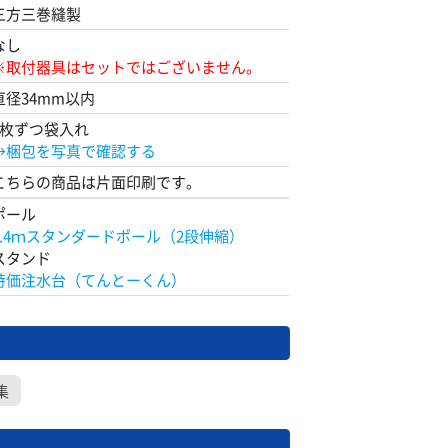
三方三巻縫製
なし
※取付器具はセットではございません。
直径34mm以内
1枚ずつ袋入れ
→梱包を写真で確認する
こちらの商品は片面印刷です。
ポール
2.4ｍスタンダードポール（2段伸縮）
スタンド
特価注水台（てんとーくん）
集