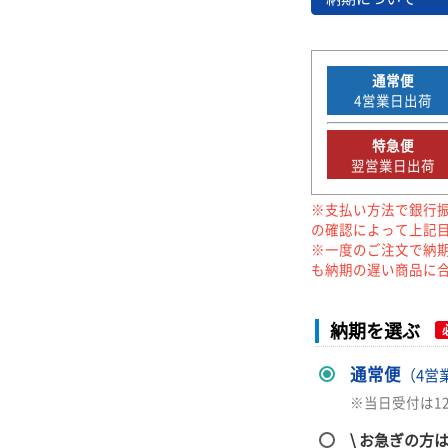
通常便
4
営業日出荷
特急便
翌営業日出荷
※支払い方法で銀行
の確認によって上記
※一度のご注文で納
も納期の遅い商品に
納期を選ぶ
通常便
（4営
※当日受付は1
\ お急ぎの方