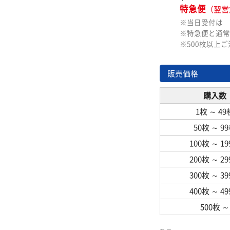
特急便
（翌営
※当日受付は
※特急便と通常
※500枚以上
販売価格
購入数
1枚
～
49
50枚
～
9
100枚
～
1
200枚
～
2
300枚
～
3
400枚
～
4
500枚
～