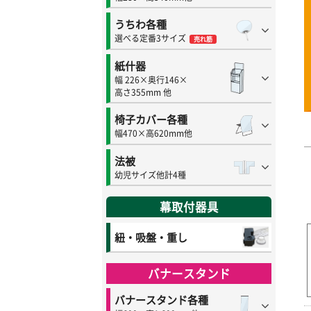
うちわ各種
選べる定番3サイズ
売れ筋
紙什器
幅 226×奥行146×
高さ355mm 他
椅子カバー各種
幅470×高620mm他
法被
幼児サイズ他計4種
幕取付器具
紐・吸盤・重し
バナースタンド
バナースタンド各種