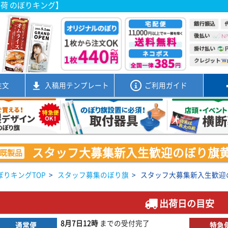
出荷 のぼりキング】
注文
入稿用
テンプレート
ご利用ガイド
スタッフ大募集新入生歓迎のぼり旗黄赤 0
既製品
ぼりキングTOP
>
スタッフ募集のぼり旗
>
スタッフ大募集新入生歓迎のぼ
出荷日の目安
8月7日
12時
までの
受付完了
通常便
特急