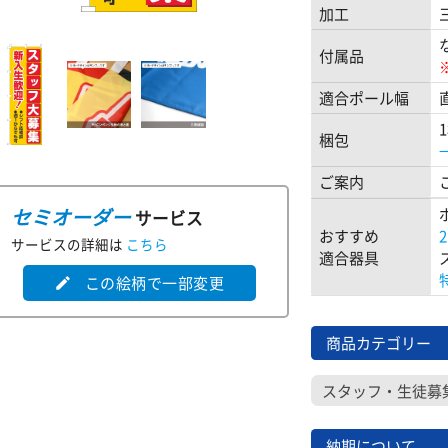
加工
付属品
適合ポール幅
梱包
ご案内
セミオーダー
サービス
おすすめ
サービスの詳細は
こちら
適合器具
この絵柄で一部変更
edit
商品カテゴリー
スタッフ・生徒募
納期について