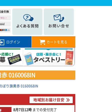
ログイン
カートを見る
160068IN
り旗黄赤 0160068IN
地域別お届け目安
8月7日
12時
までの
受付完了
便