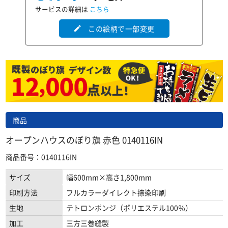
サービスの詳細は
こちら
この絵柄で一部変更
edit
商品
オープンハウスのぼり旗 赤色 0140116IN
商品番号：0140116IN
サイズ
幅600mm×高さ1,800mm
印刷方法
フルカラーダイレクト捺染印刷
生地
テトロンポンジ（ポリエステル100％）
加工
三方三巻縫製