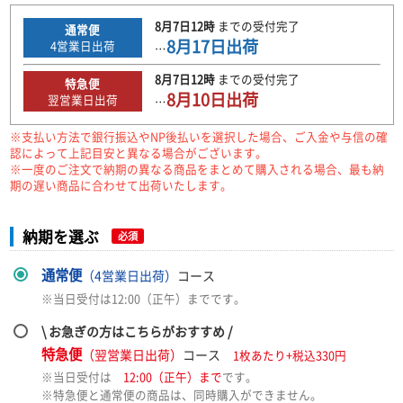
8月7日
12時
までの
受付完了
通常便
8月17日
出荷
4
営業日出荷
…
8月7日
12時
までの
受付完了
特急便
8月10日
出荷
翌営業日出荷
…
※支払い方法で銀行振込やNP後払いを選択した場合、ご入金や与信の確
認によって上記目安と異なる場合がございます。
※一度のご注文で納期の異なる商品をまとめて購入される場合、最も納
期の遅い商品に合わせて出荷いたします。
納期を選ぶ
必須
通常便
（4営業日出荷）
コース
※当日受付は12:00（正午）までです。
\ お急ぎの方はこちらがおすすめ /
特急便
（翌営業日出荷）
コース
1枚あたり+税込330円
※当日受付は
12:00（正午）まで
です。
※特急便と通常便の商品は、同時購入ができません。