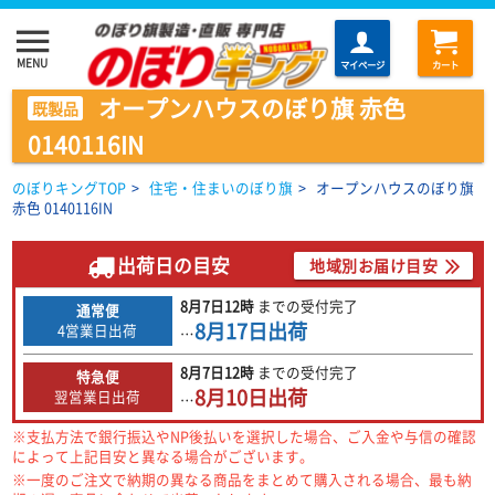
menu
MENU
マイページ
カート
オープンハウスのぼり旗 赤色
既製品
0140116IN
のぼりキングTOP
>
住宅・住まいのぼり旗
>
オープンハウスのぼり旗
赤色 0140116IN
出荷日の目安
地域別お届け目安
8月7日
12時
までの
受付完了
通常便
8月17日
出荷
4営業日出荷
…
8月7日
12時
までの
受付完了
特急便
8月10日
出荷
翌営業日出荷
…
※支払方法で銀行振込やNP後払いを選択した場合、ご入金や与信の確認
によって上記目安と異なる場合がございます。
※一度のご注文で納期の異なる商品をまとめて購入される場合、最も納