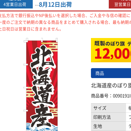
8月12日
出荷
4営業日出荷
翌営業日
…
支払方法で銀行振込やNP後払いを選択した場合、ご入金や与信の確認
一度のご注文で納期の異なる商品をまとめて購入される場合、最も納期
土日祝日は営業日に含まれません。
商品
北海道産のぼり旗赤 
商品番号：0090191I
サイズ
印刷方法
生地