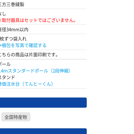
三方三巻縫製
なし
※取付器具はセットではございません。
直径34mm以内
1枚ずつ袋入れ
→梱包を写真で確認する
こちらの商品は片面印刷です。
ポール
2.4ｍスタンダードポール（2段伸縮）
スタンド
特価注水台（てんとーくん）
全国特産物