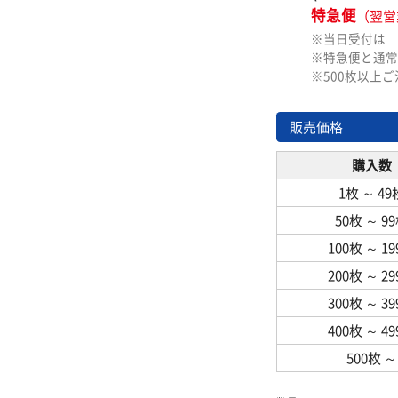
特急便
（翌営
※当日受付は
※特急便と通常
※500枚以上
販売価格
購入数
1枚
～
49
50枚
～
9
100枚
～
1
200枚
～
2
300枚
～
3
400枚
～
4
500枚
～