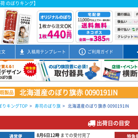
出荷 のぼりキング】
注文
入稿用
テンプレート
ご利用ガイド
北海道産のぼり旗赤 0090191IN
既製品
ぼりキングTOP
>
寿司のぼり旗
>
北海道産のぼり旗赤 0090191IN
出荷日の目安
8月6日
12時
までの
受付完了
通常便
特急