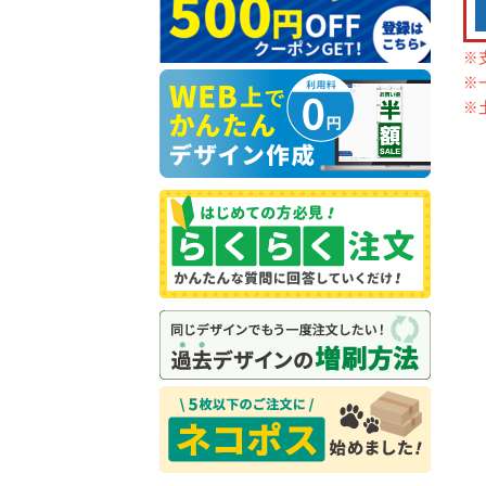
※
※
※