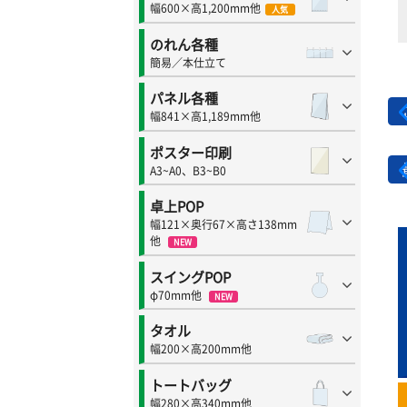
幅600×高1,200mm他
人気
のれん各種
簡易／本仕立て
パネル各種
幅841×高1,189mm他
ポスター印刷
A3~A0、B3~B0
卓上POP
幅121×奥行67×高さ138mm
他
NEW
スイングPOP
φ70mm他
NEW
タオル
幅200×高200mm他
トートバッグ
幅280×高340mm他