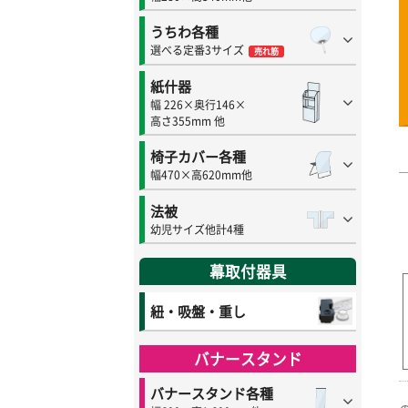
うちわ各種
選べる定番3サイズ
売れ筋
紙什器
幅 226×奥行146×
高さ355mm 他
椅子カバー各種
幅470×高620mm他
法被
幼児サイズ他計4種
幕取付器具
紐・吸盤・重し
バナースタンド
バナースタンド各種