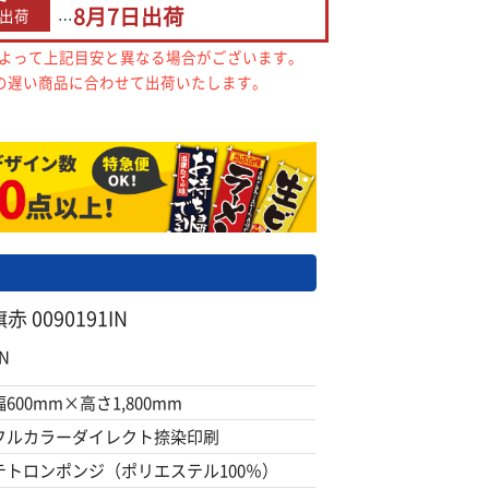
8月7日
出荷
出荷
…
によって上記目安と異なる場合がございます。
の遅い商品に合わせて出荷いたします。
0090191IN
N
幅600mm×高さ1,800mm
フルカラーダイレクト捺染印刷
テトロンポンジ（ポリエステル100％）