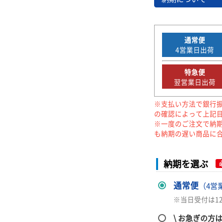
通常便
4
営業日出荷
特急便
翌営業日出荷
※支払い方法で銀行
の確認によって上記
※一度のご注文で納
も納期の遅い商品に
納期を選ぶ
通常便
（4営
※当日受付は1
\ お急ぎの方