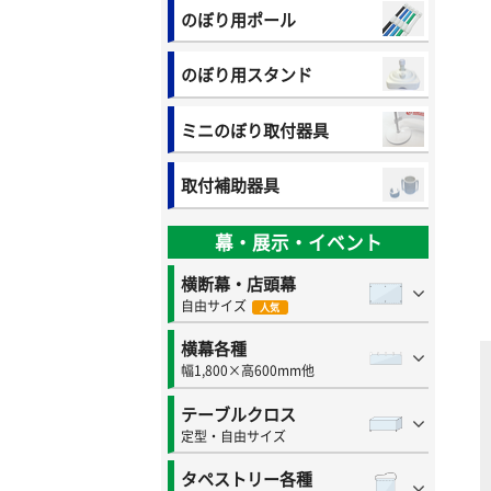
のぼり用ポール
のぼり用スタンド
ミニのぼり取付器具
取付補助器具
幕・展示・イベント
横断幕・店頭幕
自由サイズ
人気
横幕各種
幅1,800×高600mm他
テーブルクロス
定型・自由サイズ
タペストリー各種