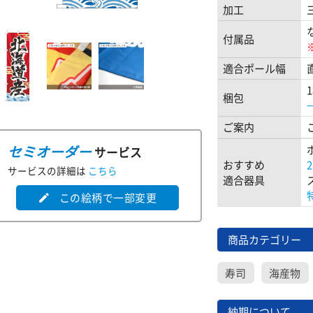
加工
付属品
適合ポール幅
梱包
ご案内
セミオーダー
サービス
おすすめ
サービスの詳細は
こちら
適合器具
この絵柄で一部変更
edit
商品カテゴリー
寿司
海産物
納期について