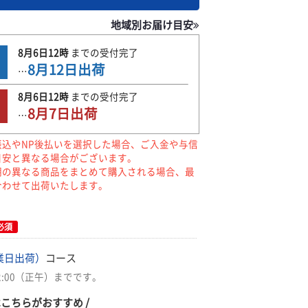
地域別お届け目安
8月6日
12時
までの
受付完了
8月12日
出荷
…
8月6日
12時
までの
受付完了
8月7日
出荷
…
振込やNP後払いを選択した場合、ご入金や与信
目安と異なる場合がございます。
期の異なる商品をまとめて購入される場合、最
合わせて出荷いたします。
必須
業日出荷）
コース
2:00（正午）までです。
はこちらがおすすめ /