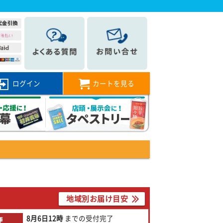
ログイン
カートを見る
地域別お届け目安
8月6日
12時
までの
受付完了
便