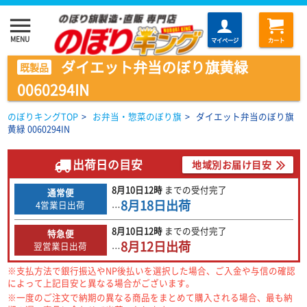
menu
MENU
マイページ
カート
ダイエット弁当のぼり旗黄緑
既製品
0060294IN
のぼりキングTOP
>
お弁当・惣菜のぼり旗
>
ダイエット弁当のぼり旗
黄緑 0060294IN
出荷日の目安
地域別お届け目安
8月10日
12時
までの
受付完了
通常便
8月18日
出荷
4営業日出荷
…
8月10日
12時
までの
受付完了
特急便
8月12日
出荷
翌営業日出荷
…
※支払方法で銀行振込やNP後払いを選択した場合、ご入金や与信の確認
によって上記目安と異なる場合がございます。
※一度のご注文で納期の異なる商品をまとめて購入される場合、最も納