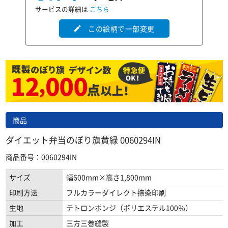
サービスの詳細は
こちら
この絵柄で一部変更
edit
商品
ダイエット弁当のぼり旗黄緑 0060294IN
商品番号：0060294IN
サイズ
幅600mm×高さ1,800mm
印刷方法
フルカラーダイレクト捺染印刷
生地
テトロンポンジ（ポリエステル100％）
加工
三方三巻縫製