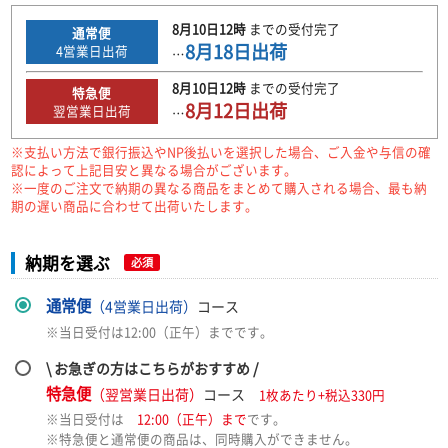
8月10日
12時
までの
受付完了
通常便
8月18日
出荷
4
営業日出荷
…
8月10日
12時
までの
受付完了
特急便
8月12日
出荷
翌営業日出荷
…
※支払い方法で銀行振込やNP後払いを選択した場合、ご入金や与信の確
認によって上記目安と異なる場合がございます。
※一度のご注文で納期の異なる商品をまとめて購入される場合、最も納
期の遅い商品に合わせて出荷いたします。
納期を選ぶ
必須
通常便
（4営業日出荷）
コース
※当日受付は12:00（正午）までです。
\ お急ぎの方はこちらがおすすめ /
特急便
（翌営業日出荷）
コース
1枚あたり+税込330円
※当日受付は
12:00（正午）まで
です。
※特急便と通常便の商品は、同時購入ができません。