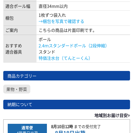
適合ポール幅
直径34mm以内
1枚ずつ袋入れ
梱包
→梱包を写真で確認する
ご案内
こちらの商品は片面印刷です。
ポール
おすすめ
2.4ｍスタンダードポール（2段伸縮）
適合器具
スタンド
特価注水台（てんとーくん）
商品カテゴリー
果物・野菜
納期について
地域別お届け目安
8月10日
12時
までの
受付完了
通常便
4
営業日出荷