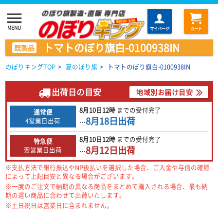
menu
MENU
マイページ
カート
トマトのぼり旗白-0100938IN
既製品
のぼりキングTOP
>
夏のぼり旗
>
トマトのぼり旗白-0100938IN
出荷日の目安
地域別お届け目安
8月10日
12時
までの
受付完了
通常便
8月18日
出荷
4営業日出荷
…
8月10日
12時
までの
受付完了
特急便
8月12日
出荷
翌営業日出荷
…
※支払方法で銀行振込やNP後払いを選択した場合、ご入金や与信の確認
によって上記目安と異なる場合がございます。
※一度のご注文で納期の異なる商品をまとめて購入される場合、最も納
期の遅い商品に合わせて出荷いたします。
※土日祝日は営業日に含まれません。