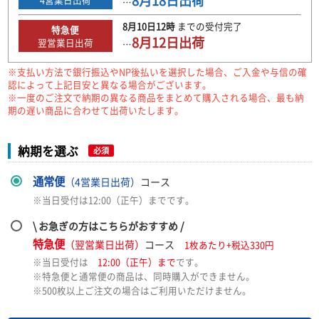
8月18日
出荷
…
8月10日
12時
までの
受付完了
特急便
8月12日
出荷
翌営業日出荷
…
※支払い方法で銀行振込やNP後払いを選択した場合、ご入金や与信の確
認によって上記目安と異なる場合がございます。
※一度のご注文で納期の異なる商品をまとめて購入される場合、最も納
期の遅い商品に合わせて出荷いたします。
納期を選ぶ
必須
通常便
（4営業日出荷）
コース
※当日受付は12:00（正午）までです。
\ お急ぎの方はこちらがおすすめ /
特急便
（翌営業日出荷）
コース
1枚あたり+税込330円
※当日受付は
12:00（正午）まで
です。
※特急便と通常便の商品は、同時購入ができません。
※500枚以上ご注文の場合はご利用いただけません。