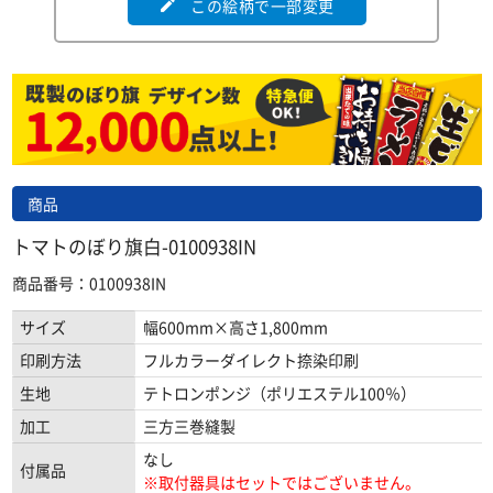
この絵柄で一部変更
edit
商品
トマトのぼり旗白-0100938IN
商品番号：0100938IN
サイズ
幅600mm×高さ1,800mm
印刷方法
フルカラーダイレクト捺染印刷
生地
テトロンポンジ（ポリエステル100％）
加工
三方三巻縫製
なし
付属品
※取付器具はセットではございません。