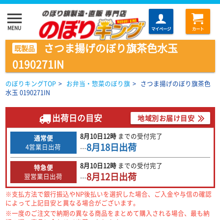
menu
MENU
マイページ
カート
さつま揚げのぼり旗茶色水玉
既製品
0190271IN
のぼりキングTOP
>
お弁当・惣菜のぼり旗
>
さつま揚げのぼり旗茶色
水玉 0190271IN
出荷日の目安
地域別お届け目安
8月10日
12時
までの
受付完了
通常便
8月18日
出荷
4営業日出荷
…
8月10日
12時
までの
受付完了
特急便
8月12日
出荷
翌営業日出荷
…
※支払方法で銀行振込やNP後払いを選択した場合、ご入金や与信の確認
によって上記目安と異なる場合がございます。
※一度のご注文で納期の異なる商品をまとめて購入される場合、最も納