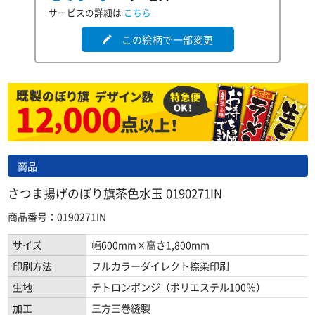
サービスの詳細は
こちら
この絵柄で一部変更
edit
商品
さつま揚げのぼり旗茶色水玉 0190271IN
商品番号：0190271IN
サイズ
幅600mm×高さ1,800mm
印刷方法
フルカラーダイレクト捺染印刷
生地
テトロンポンジ（ポリエステル100％）
加工
三方三巻縫製