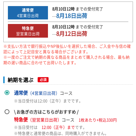
8月10日
12時
までの
受付完了
通常便
8月18日
出荷
4
営業日出荷
…
8月10日
12時
までの
受付完了
特急便
8月12日
出荷
翌営業日出荷
…
※支払い方法で銀行振込やNP後払いを選択した場合、ご入金や与信の確
認によって上記目安と異なる場合がございます。
※一度のご注文で納期の異なる商品をまとめて購入される場合、最も納
期の遅い商品に合わせて出荷いたします。
納期を選ぶ
必須
通常便
（4営業日出荷）
コース
※当日受付は12:00（正午）までです。
\ お急ぎの方はこちらがおすすめ /
特急便
（翌営業日出荷）
コース
1枚あたり+税込330円
※当日受付は
12:00（正午）まで
です。
※特急便と通常便の商品は、同時購入ができません。