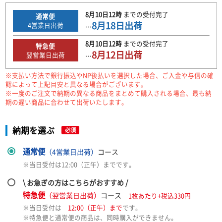
8月10日
12時
までの
受付完了
通常便
8月18日
出荷
4
営業日出荷
…
8月10日
12時
までの
受付完了
特急便
8月12日
出荷
翌営業日出荷
…
※支払い方法で銀行振込やNP後払いを選択した場合、ご入金や与信の確
認によって上記目安と異なる場合がございます。
※一度のご注文で納期の異なる商品をまとめて購入される場合、最も納
期の遅い商品に合わせて出荷いたします。
納期を選ぶ
必須
通常便
（4営業日出荷）
コース
※当日受付は12:00（正午）までです。
\ お急ぎの方はこちらがおすすめ /
特急便
（翌営業日出荷）
コース
1枚あたり+税込330円
※当日受付は
12:00（正午）まで
です。
※特急便と通常便の商品は、同時購入ができません。