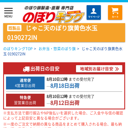
menu
MENU
マイページ
カート
じゃこ天のぼり旗黄色水玉
既製品
0190272IN
のぼりキングTOP
>
お弁当・惣菜のぼり旗
>
じゃこ天のぼり旗黄色水
玉 0190272IN
出荷日の目安
地域別お届け目安
8月10日
12時
までの
受付完了
通常便
8月18日
出荷
4営業日出荷
…
8月10日
12時
までの
受付完了
特急便
8月12日
出荷
翌営業日出荷
…
※支払方法で銀行振込やNP後払いを選択した場合、ご入金や与信の確認
によって上記目安と異なる場合がございます。
※一度のご注文で納期の異なる商品をまとめて購入される場合、最も納