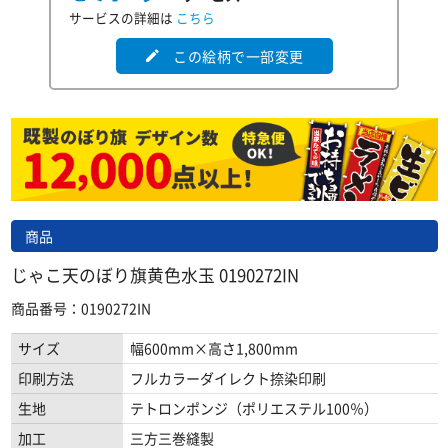
サービスの詳細は
こちら
この絵柄で一部変更
edit
商品
じゃこ天のぼり旗黄色水玉 0190272IN
商品番号：0190272IN
サイズ
幅600mm×高さ1,800mm
印刷方法
フルカラーダイレクト捺染印刷
生地
テトロンポンジ（ポリエステル100％）
加工
三方三巻縫製