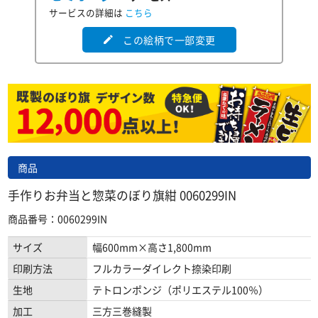
サービスの詳細は
こちら
この絵柄で一部変更
edit
商品
手作りお弁当と惣菜のぼり旗紺 0060299IN
商品番号：0060299IN
サイズ
幅600mm×高さ1,800mm
印刷方法
フルカラーダイレクト捺染印刷
生地
テトロンポンジ（ポリエステル100％）
加工
三方三巻縫製