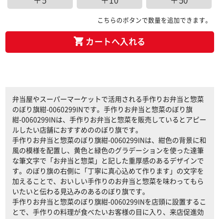
＋5
＋10
＋50
こちらのボタンで数量を追加できます。
カートへ入れる
弁当屋やスーパーマーケットで活用される手作りお弁当と惣菜
のぼり旗紺-0060299INです。手作りお弁当と惣菜のぼり旗
紺-0060299INは、手作りお弁当と惣菜を販売しているとアピー
ルしたい店舗におすすめののぼり旗です。
手作りお弁当と惣菜のぼり旗紺-0060299INは、紺色の背景に和
風の模様を配置し、黄色と緑色のグラデーションを使った達筆
な筆文字で「お弁当と惣菜」と記した重厚感のあるデザインで
す。のぼり旗の右側に「丁寧に真心込めて作ります」の文字を
加えることで、おいしい手作りのお弁当と惣菜を味わってもら
いたいと伝わる見込みのあるのぼり旗です。
手作りお弁当と惣菜のぼり旗紺-0060299INを店頭に設置するこ
とで、手作りの料理が食べたいお客様の目に入り、来店促進効