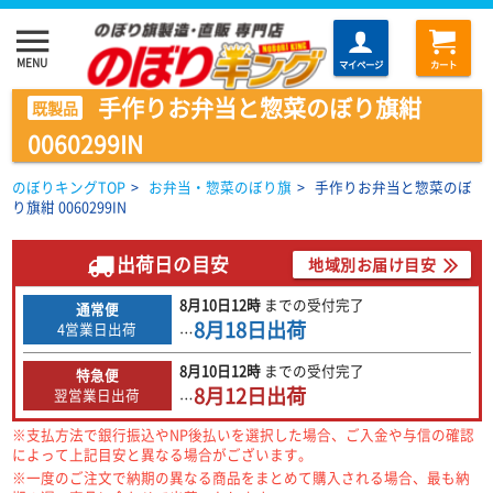
menu
MENU
マイページ
カート
手作りお弁当と惣菜のぼり旗紺
既製品
0060299IN
のぼりキングTOP
>
お弁当・惣菜のぼり旗
>
手作りお弁当と惣菜のぼ
り旗紺 0060299IN
出荷日の目安
地域別お届け目安
8月10日
12時
までの
受付完了
通常便
8月18日
出荷
4営業日出荷
…
8月10日
12時
までの
受付完了
特急便
8月12日
出荷
翌営業日出荷
…
※支払方法で銀行振込やNP後払いを選択した場合、ご入金や与信の確認
によって上記目安と異なる場合がございます。
※一度のご注文で納期の異なる商品をまとめて購入される場合、最も納