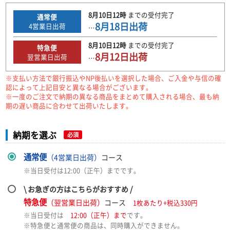
8月10日
12時
までの
受付完了
通常便
8月18日
出荷
4
営業日出荷
…
8月10日
12時
までの
受付完了
特急便
8月12日
出荷
翌営業日出荷
…
※支払い方法で銀行振込やNP後払いを選択した場合、ご入金や与信の確
認によって上記目安と異なる場合がございます。
※一度のご注文で納期の異なる商品をまとめて購入される場合、最も納
期の遅い商品に合わせて出荷いたします。
納期を選ぶ
必須
通常便
（4営業日出荷）
コース
※当日受付は12:00（正午）までです。
\ お急ぎの方はこちらがおすすめ /
特急便
（翌営業日出荷）
コース
1枚あたり+税込330円
※当日受付は
12:00（正午）まで
です。
※特急便と通常便の商品は、同時購入ができません。