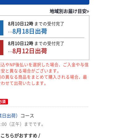
地域別お届け目安
8月10日
12時
までの
受付完了
8月18日
出荷
…
8月10日
12時
までの
受付完了
8月12日
出荷
…
振込やNP後払いを選択した場合、ご入金や与信
目安と異なる場合がございます。
期の異なる商品をまとめて購入される場合、最
合わせて出荷いたします。
必須
業日出荷）
コース
2:00（正午）までです。
はこちらがおすすめ /