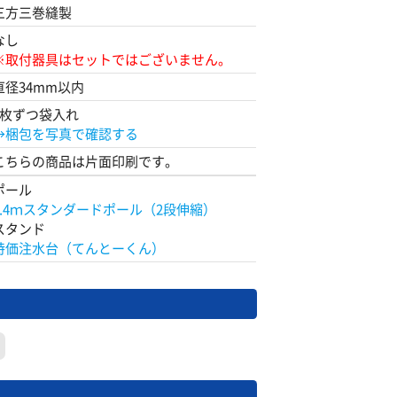
三方三巻縫製
なし
※取付器具はセットではございません。
直径34mm以内
1枚ずつ袋入れ
→梱包を写真で確認する
こちらの商品は片面印刷です。
ポール
2.4ｍスタンダードポール（2段伸縮）
スタンド
特価注水台（てんとーくん）