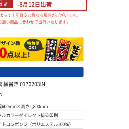
8月12日
出荷
出荷
…
によって上記目安と異なる場合がございます。
の遅い商品に合わせて出荷いたします。
書き 0170203IN
N
幅600mm×高さ1,800mm
フルカラーダイレクト捺染印刷
テトロンポンジ（ポリエステル100％）