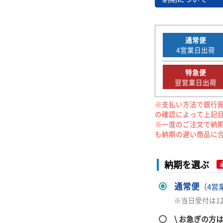
通常便
4
営業日出荷
特急便
翌営業日出荷
※支払い方法で銀行
の確認によって上記
※一度のご注文で納
も納期の遅い商品に
納期を選ぶ
通常便
（4営
※当日受付は1
\ お急ぎの方