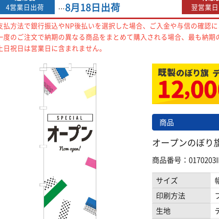
8月18日
出荷
4営業日出荷
翌営業日
…
支払方法で銀行振込やNP後払いを選択した場合、ご入金や与信の確認
一度のご注文で納期の異なる商品をまとめて購入される場合、最も納期
土日祝日は営業日に含まれません。
商品
オープンのぼり旗 横
商品番号：0170203I
サイズ
印刷方法
生地