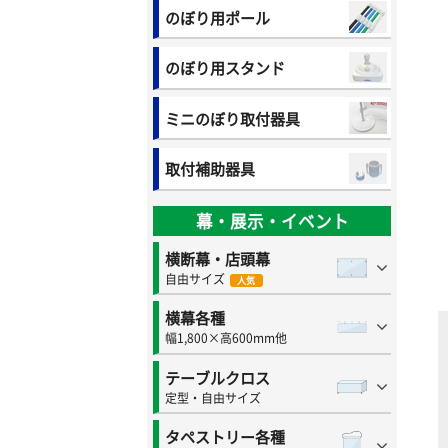
のぼり用ポール
のぼり用スタンド
ミニのぼり取付器具
取付補助器具
幕・展示・イベント
横断幕・店頭幕
自由サイズ
人気
横幕各種
幅1,800×高600mm他
テーブルクロス
定型・自由サイズ
タペストリー各種