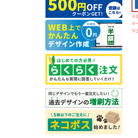
※
※
※