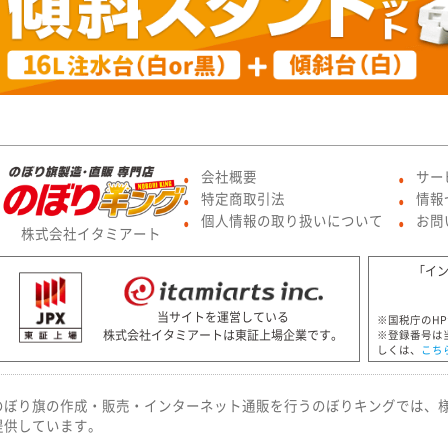
会社概要
サー
●
●
特定商取引法
情報
●
●
個人情報の取り扱いについて
お問
●
●
株式会社イタミアート
「イ
当サイトを運営している
※国税庁のH
株式会社イタミアートは東証上場企業です。
※登録番号は
しくは、
こち
のぼり旗の作成・販売・インターネット通販を行うのぼりキングでは、
提供しています。