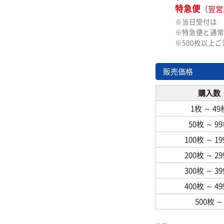
特急便
（翌営
※当日受付は
※特急便と通常
※500枚以上
販売価格
購入数
1枚
～
49
50枚
～
9
100枚
～
1
200枚
～
2
300枚
～
3
400枚
～
4
500枚
～