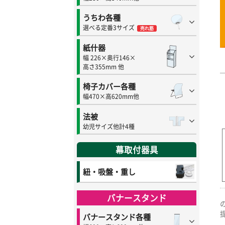
うちわ各種
選べる定番3サイズ
売れ筋
紙什器
幅 226×奥行146×
高さ355mm 他
椅子カバー各種
幅470×高620mm他
法被
幼児サイズ他計4種
幕取付器具
紐・吸盤・重し
バナースタンド
バナースタンド各種