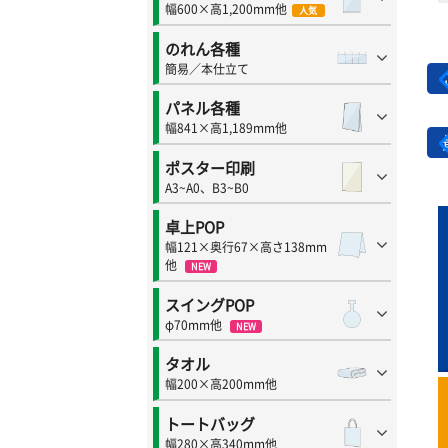
幅600×高1,200mm他
人気
のれん各種
簡易／本仕立て
パネル各種
幅841×高1,189mm他
ポスター印刷
A3~A0、B3~B0
卓上POP
幅121×奥行67×高さ138mm
他
NEW
スイングPOP
φ70mm他
NEW
タオル
幅200×高200mm他
トートバッグ
幅280×高340mm他