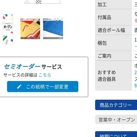
加工
付属品
適合ポール幅
梱包
ご案内
セミオーダー
サービス
おすすめ
サービスの詳細は
こちら
適合器具
この絵柄で一部変更
edit
商品カテゴリー
営業中・オープン
納期について