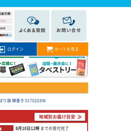
ログイン
カートを見る
旗 横書き 0170203IN
地域別お届け目安
8月10日
12時
までの
受付完了
便