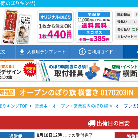
出荷 のぼりキング】
注文
入稿用
テンプレート
ご利用ガイド
オープンのぼり旗 横書き 0170203IN
既製品
ぼりキングTOP
>
営業中・オープン・営業案内のぼり旗
>
オープンのぼり
出荷日の目安
8月10日
12時
までの
受付完了
通常便
特急